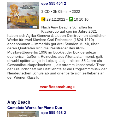
cpo 555 454-2
3 CD • 3h 09min • 2022
29.12.2022
•
10 10 10
Nach Amy Beachs Schaffen für
Klavierduo auf cpo im Jahre 2021
haben sich Aglika Genova & Liuben Dimitrov nun sämtlicher
Werke für zwei Klaviere Carl Reineckes (1824-1910)
angenommen – immerhin gut drei Stunden Musik, über
deren Qualitäten sich die Preisträger des ARD-
Musikwettbewerbs 1996 im Booklet der Box geradezu
euphorisch äußern. Reinecke, aus Altona stammend, galt,
obwohl später lange in Leipzig tätig – alleine 35 Jahre als
Gewandhauskapellmeister –, als stramm konservativ. Trotz
der Freundschaft mit Liszt lehnte er die Programmmusik der
Neudeutschen Schule ab und orientierte sich zeitlebens an
der Wiener Klassik,
»zur Besprechung«
Amy Beach
Complete Works for Piano Duo
cpo 555 453-2