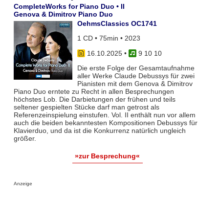
CompleteWorks for Piano Duo • II
Genova & Dimitrov Piano Duo
OehmsClassics OC1741
1 CD • 75min • 2023
16.10.2025
•
9 10 10
Die erste Folge der Gesamtaufnahme
aller Werke Claude Debussys für zwei
Pianisten mit dem Genova & Dimitrov
Piano Duo erntete zu Recht in allen Besprechungen
höchstes Lob. Die Darbietungen der frühen und teils
seltener gespielten Stücke darf man getrost als
Referenzeinspielung einstufen. Vol. II enthält nun vor allem
auch die beiden bekanntesten Kompositionen Debussys für
Klavierduo, und da ist die Konkurrenz natürlich ungleich
größer.
»zur Besprechung«
Anzeige