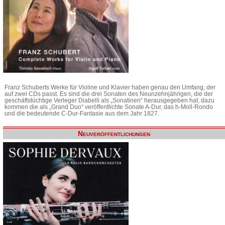
Franz Schuberts Werke für Violine und Klavier haben genau den Umfang, der
auf zwei CDs passt. Es sind die drei Sonaten des Neunzehnjährigen, die der
geschäftstüchtige Verleger Diabelli als „Sonatinen“ herausgegeben hat, dazu
kommen die als „Grand Duo“ veröffentlichte Sonate A-Dur, das h-Moll-Rondo
und die bedeutende C-Dur-Fantasie aus dem Jahr 1827.
Neuveröffentlichungen