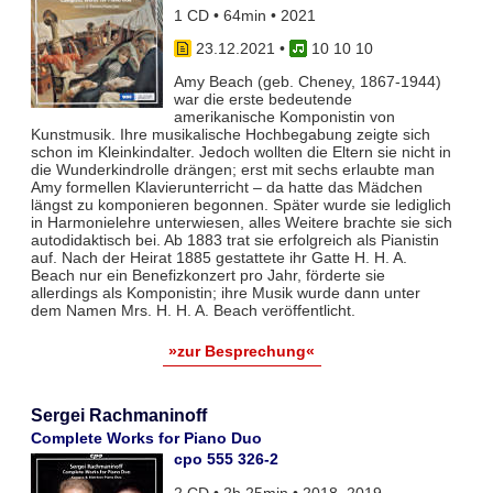
1 CD • 64min • 2021
23.12.2021
•
10 10 10
Amy Beach (geb. Cheney, 1867-1944)
war die erste bedeutende
amerikanische Komponistin von
Kunstmusik. Ihre musikalische Hochbegabung zeigte sich
schon im Kleinkindalter. Jedoch wollten die Eltern sie nicht in
die Wunderkindrolle drängen; erst mit sechs erlaubte man
Amy formellen Klavierunterricht – da hatte das Mädchen
längst zu komponieren begonnen. Später wurde sie lediglich
in Harmonielehre unterwiesen, alles Weitere brachte sie sich
autodidaktisch bei. Ab 1883 trat sie erfolgreich als Pianistin
auf. Nach der Heirat 1885 gestattete ihr Gatte H. H. A.
Beach nur ein Benefizkonzert pro Jahr, förderte sie
allerdings als Komponistin; ihre Musik wurde dann unter
dem Namen Mrs. H. H. A. Beach veröffentlicht.
»zur Besprechung«
Sergei Rachmaninoff
Complete Works for Piano Duo
cpo 555 326-2
2 CD • 2h 25min • 2018, 2019