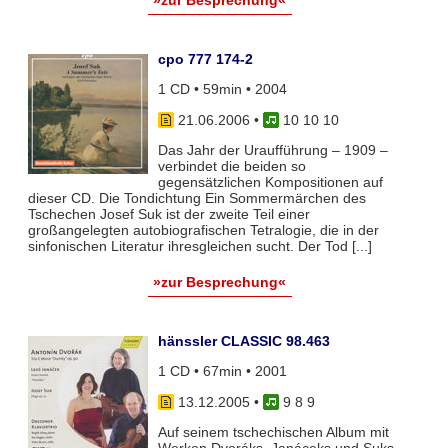
»zur Besprechung«
cpo 777 174-2
1 CD • 59min • 2004
21.06.2006
•
10 10 10
Das Jahr der Uraufführung – 1909 –
verbindet die beiden so
gegensätzlichen Kompositionen auf
dieser CD. Die Tondichtung Ein Sommermärchen des
Tschechen Josef Suk ist der zweite Teil einer
großangelegten autobiografischen Tetralogie, die in der
sinfonischen Literatur ihresgleichen sucht. Der Tod [...]
»zur Besprechung«
hänssler CLASSIC 98.463
1 CD • 67min • 2001
13.12.2005
•
9 8 9
Auf seinem tschechischen Album mit