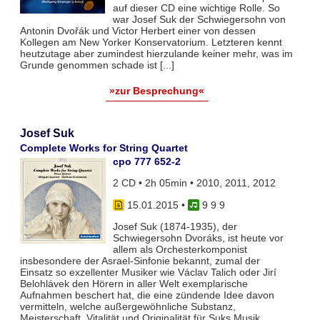
auf dieser CD eine wichtige Rolle. So
war Josef Suk der Schwiegersohn von
Antonin Dvořák und Victor Herbert einer von dessen
Kollegen am New Yorker Konservatorium. Letzteren kennt
heutzutage aber zumindest hierzulande keiner mehr, was im
Grunde genommen schade ist [...]
»zur Besprechung«
Josef Suk
Complete Works for String Quartet
cpo 777 652-2
2 CD • 2h 05min • 2010, 2011, 2012
15.01.2015
•
9 9 9
Josef Suk (1874-1935), der
Schwiegersohn Dvoráks, ist heute vor
allem als Orchesterkomponist
insbesondere der Asrael-Sinfonie bekannt, zumal der
Einsatz so exzellenter Musiker wie Václav Talich oder Jirí
Belohlávek den Hörern in aller Welt exemplarische
Aufnahmen beschert hat, die eine zündende Idee davon
vermitteln, welche außergewöhnliche Substanz,
Meisterschaft, Vitalität und Originalität für Suks Musik