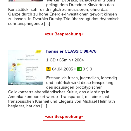
Werken Dvoráks, Janáceks und Suks
gelingt dem Dresdner Klaviertrio das
Kunststück, sehr eindringlich zu musizieren, ohne das
Ganze durch zu hohe Energie-Investitionen gewollt klingen
zu lassen. In Dvoráks Dumky-Trio überzeugt das rhythmisch
sehr anspringende [...]
»zur Besprechung«
hänssler CLASSIC 98.478
1 CD • 65min • 2004
04.04.2005
•
9 9 9
Erstaunlich frisch, jugendlich, lebendig
und natürlich wirkt diese Einspielung
des sozusagen prototypischen
Cellokonzerts abendländischer Kultur, das allerdings in
Amerika komponiert wurde. Transparent, mit einer fast
französischen Klarheit und Eleganz von Michael Helmrath
begleitet, hat das [...]
»zur Besprechung«