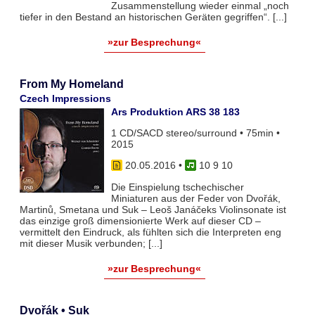
Zusammenstellung wieder einmal „noch
tiefer in den Bestand an historischen Geräten gegriffen“. [...]
»zur Besprechung«
From My Homeland
Czech Impressions
Ars Produktion ARS 38 183
1 CD/SACD stereo/surround • 75min •
2015
20.05.2016
•
10 9 10
Die Einspielung tschechischer
Miniaturen aus der Feder von Dvořák,
Martinů, Smetana und Suk – Leoš Janáčeks Violinsonate ist
das einzige groß dimensionierte Werk auf dieser CD –
vermittelt den Eindruck, als fühlten sich die Interpreten eng
mit dieser Musik verbunden; [...]
»zur Besprechung«
Dvořák • Suk