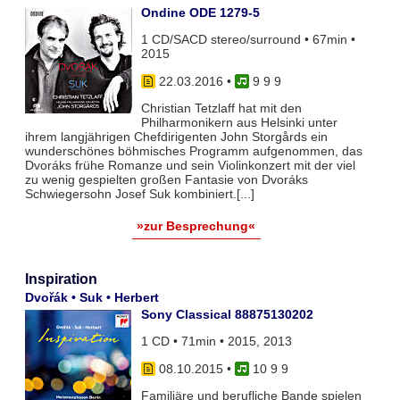
Ondine ODE 1279-5
1 CD/SACD stereo/surround • 67min •
2015
22.03.2016
•
9 9 9
Christian Tetzlaff hat mit den
Philharmonikern aus Helsinki unter
ihrem langjährigen Chefdirigenten John Storgårds ein
wunderschönes böhmisches Programm aufgenommen, das
Dvoráks frühe Romanze und sein Violinkonzert mit der viel
zu wenig gespielten großen Fantasie von Dvoráks
Schwiegersohn Josef Suk kombiniert.[...]
»zur Besprechung«
Inspiration
Dvořák • Suk • Herbert
Sony Classical 88875130202
1 CD • 71min • 2015, 2013
08.10.2015
•
10 9 9
Familiäre und berufliche Bande spielen