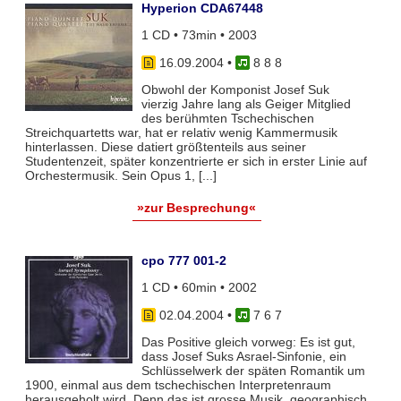
Hyperion CDA67448
1 CD • 73min • 2003
16.09.2004
•
8 8 8
Obwohl der Komponist Josef Suk
vierzig Jahre lang als Geiger Mitglied
des berühmten Tschechischen
Streichquartetts war, hat er relativ wenig Kammermusik
hinterlassen. Diese datiert größtenteils aus seiner
Studentenzeit, später konzentrierte er sich in erster Linie auf
Orchestermusik. Sein Opus 1, [...]
»zur Besprechung«
cpo 777 001-2
1 CD • 60min • 2002
02.04.2004
•
7 6 7
Das Positive gleich vorweg: Es ist gut,
dass Josef Suks Asrael-Sinfonie, ein
Schlüsselwerk der späten Romantik um
1900, einmal aus dem tschechischen Interpretenraum
herausgeholt wird. Denn das ist grosse Musik, geographisch