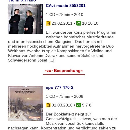
Violin & Piano
CAvi-music 8553201
1 CD • 78min • 2010
23.02.2011
•
10 10 10
Ein wunderbar konzipiertes Programm
zwischen böhmischer Musizierfreude
und impressionistischem Klangsinn: Das bereits mit
mehreren hochgelobten Aufnahmen hervorgetretene Duo
Weithaas-Avenhaus spielt Kompositionen für Violine und
Klavier von Antonin Dvorák und seinem Schüler und
Schwiegersohn Josef [...]
»zur Besprechung«
cpo 777 470-2
1 CD • 73min • 2008
01.03.2010
•
9 7 8
Der Booklettext neigt zur
Geschwätzigkeit – etwas, was man der
Musik von Josef Suk keinesfalls
nachsagen kann. Konzentration und Verdichtung zählen zu