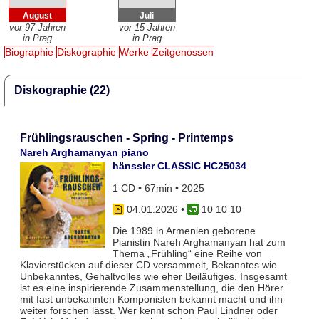
August
Juli
vor 97 Jahren
vor 15 Jahren
in Prag
in Prag
Biographie
Diskographie
Werke
Zeitgenossen
Diskographie (22)
Frühlingsrauschen - Spring - Printemps
Nareh Arghamanyan piano
hänssler CLASSIC HC25034
1 CD • 67min • 2025
04.01.2026
•
10 10 10
Die 1989 in Armenien geborene
Pianistin Nareh Arghamanyan hat zum
Thema „Frühling“ eine Reihe von
Klavierstücken auf dieser CD versammelt, Bekanntes wie
Unbekanntes, Gehaltvolles wie eher Beiläufiges. Insgesamt
ist es eine inspirierende Zusammenstellung, die den Hörer
mit fast unbekannten Komponisten bekannt macht und ihn
weiter forschen lässt. Wer kennt schon Paul Lindner oder