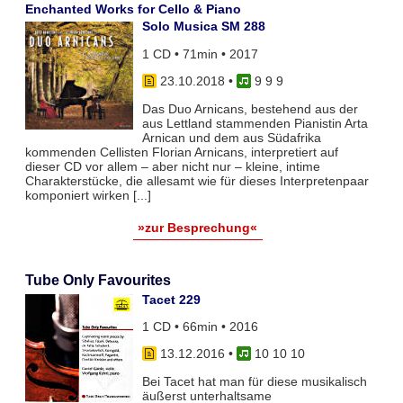
Enchanted Works for Cello & Piano
Solo Musica SM 288
1 CD • 71min • 2017
23.10.2018
•
9 9 9
Das Duo Arnicans, bestehend aus der
aus Lettland stammenden Pianistin Arta
Arnican und dem aus Südafrika
kommenden Cellisten Florian Arnicans, interpretiert auf
dieser CD vor allem – aber nicht nur – kleine, intime
Charakterstücke, die allesamt wie für dieses Interpretenpaar
komponiert wirken [...]
»zur Besprechung«
Tube Only Favourites
Tacet 229
1 CD • 66min • 2016
13.12.2016
•
10 10 10
Bei Tacet hat man für diese musikalisch
äußerst unterhaltsame