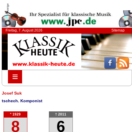
Anzeige
Freitag, 7. August 2026
Sitemap
≡
≡
Josef Suk
tschech. Komponist
* 1929
† 2011
8
6