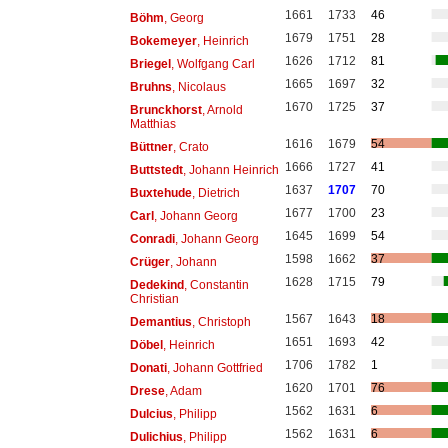
1661
1733
46
Böhm
, Georg
1679
1751
28
Bokemeyer
, Heinrich
1626
1712
81
Briegel
, Wolfgang Carl
1665
1697
32
Bruhns
, Nicolaus
1670
1725
37
Brunckhorst
, Arnold
Matthias
1616
1679
54
Büttner
, Crato
1666
1727
41
Buttstedt
, Johann Heinrich
1637
1707
70
Buxtehude
, Dietrich
1677
1700
23
Carl
, Johann Georg
1645
1699
54
Conradi
, Johann Georg
1598
1662
37
Crüger
, Johann
1628
1715
79
Dedekind
, Constantin
Christian
1567
1643
18
Demantius
, Christoph
1651
1693
42
Döbel
, Heinrich
1706
1782
1
Donati
, Johann Gottfried
1620
1701
76
Drese
, Adam
1562
1631
6
Dulcius
, Philipp
1562
1631
6
Dulichius
, Philipp