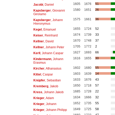
1605
1676
51
Jacobi
, Daniel
1580
1651
26
Kapsberger
, Giovanni
Girolamo
1575
1661
36
Kapsberger
, Johann
Hieronymus
1655
1724
52
Kegel
, Emanuel
1674
1739
33
Keiser
, Reinhard
1670
1748
37
Kellner
, David
1705
1772
2
Kellner
, Johann Peter
1627
1693
66
Kerll
, Johann Caspar
1616
1655
30
Kindermann
, Johann
Erasmus
1602
1680
55
Kircher
, Athanasius
1603
1639
14
Kittel
, Caspar
1633
1676
43
Knüpfer
, Sebastian
1650
1718
57
Kremberg
, Jakob
1685
1728
22
Kress
, Johann Jakob
1634
1666
32
Krieger
, Adam
1652
1735
55
Krieger
, Johann
1649
1725
58
Krieger
, Johann Philipp