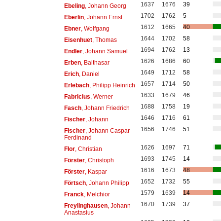
1637
1676
39
Ebeling
, Johann Georg
1702
1762
5
Eberlin
, Johann Ernst
1612
1665
40
Ebner
, Wolfgang
1644
1702
58
Eisenhuet
, Thomas
1694
1762
13
Endler
, Johann Samuel
1626
1686
60
Erben
, Balthasar
1649
1712
58
Erich
, Daniel
1657
1714
50
Erlebach
, Philipp Heinrich
1633
1679
46
Fabricius
, Werner
1688
1758
19
Fasch
, Johann Friedrich
1646
1716
61
Fischer
, Johann
1656
1746
51
Fischer
, Johann Caspar
Ferdinand
1626
1697
71
Flor
, Christian
1693
1745
14
Förster
, Christoph
1616
1673
48
Förster
, Kaspar
1652
1732
55
Förtsch
, Johann Philipp
1579
1639
14
Franck
, Melchior
1670
1739
37
Freylinghausen
, Johann
Anastasius