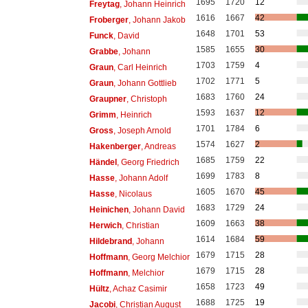
1695
1720
12
Freytag
, Johann Heinrich
1616
1667
42
Froberger
, Johann Jakob
1648
1701
53
Funck
, David
1585
1655
30
Grabbe
, Johann
1703
1759
4
Graun
, Carl Heinrich
1702
1771
5
Graun
, Johann Gottlieb
1683
1760
24
Graupner
, Christoph
1593
1637
12
Grimm
, Heinrich
1701
1784
6
Gross
, Joseph Arnold
1574
1627
2
Hakenberger
, Andreas
1685
1759
22
Händel
, Georg Friedrich
1699
1783
8
Hasse
, Johann Adolf
1605
1670
45
Hasse
, Nicolaus
1683
1729
24
Heinichen
, Johann David
1609
1663
38
Herwich
, Christian
1614
1684
59
Hildebrand
, Johann
1679
1715
28
Hoffmann
, Georg Melchior
1679
1715
28
Hoffmann
, Melchior
1658
1723
49
Hültz
, Achaz Casimir
1688
1725
19
Jacobi
, Christian August