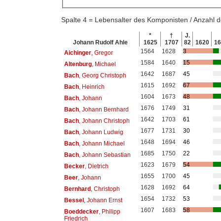
Spalte 4 = Lebensalter des Komponisten / Anzahl
*
†
J.
Johann Rudolf Ahle
1625
1707
82
1620
1
1564
1628
3
Aichinger
, Gregor
1584
1640
15
Altenburg
, Michael
1642
1687
45
Bach
, Georg Christoph
1615
1692
67
Bach
, Heinrich
1604
1673
48
Bach
, Johann
1676
1749
31
Bach
, Johann Bernhard
1642
1703
61
Bach
, Johann Christoph
1677
1731
30
Bach
, Johann Ludwig
1648
1694
46
Bach
, Johann Michael
1685
1750
22
Bach
, Johann Sebastian
1623
1679
54
Becker
, Dietrich
1655
1700
45
Beer
, Johann
1628
1692
64
Bernhard
, Christoph
1654
1732
53
Bessel
, Johann Ernst
1607
1683
58
Boeddecker
, Philipp
Friedrich