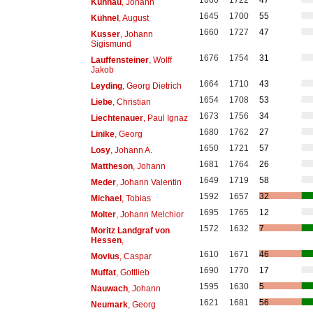
1660
1722
47
Kuhnau
, Johann
1645
1700
55
Kühnel
, August
1660
1727
47
Kusser
, Johann
Sigismund
1676
1754
31
Lauffensteiner
, Wolff
Jakob
1664
1710
43
Leyding
, Georg Dietrich
1654
1708
53
Liebe
, Christian
1673
1756
34
Liechtenauer
, Paul Ignaz
1680
1762
27
Linike
, Georg
1650
1721
57
Losy
, Johann A.
1681
1764
26
Mattheson
, Johann
1649
1719
58
Meder
, Johann Valentin
1592
1657
32
Michael
, Tobias
1695
1765
12
Molter
, Johann Melchior
1572
1632
7
Moritz Landgraf von
Hessen
,
1610
1671
46
Movius
, Caspar
1690
1770
17
Muffat
, Gottlieb
1595
1630
5
Nauwach
, Johann
1621
1681
56
Neumark
, Georg