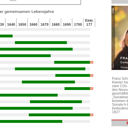
 der gemeinsamen Lebensjahre
Eintr.
630
1640
1650
1660
1670
1680
1690
1700
177
Franz Sch
Klavier h
zwei CDs 
des Neunz
geschäftst
„Sonatine
kommen di
Sonate A-
bedeutend
1827.