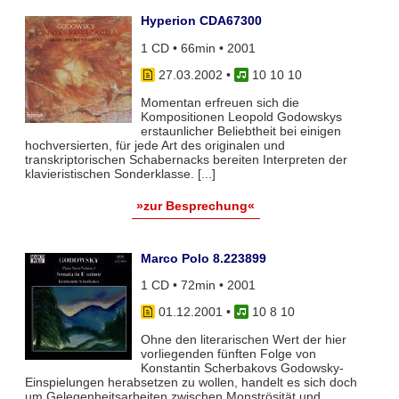
Hyperion CDA67300
1 CD • 66min • 2001
27.03.2002
•
10 10 10
Momentan erfreuen sich die
Kompositionen Leopold Godowskys
erstaunlicher Beliebtheit bei einigen
hochversierten, für jede Art des originalen und
transkriptorischen Schabernacks bereiten Interpreten der
klavieristischen Sonderklasse. [...]
»zur Besprechung«
Marco Polo 8.223899
1 CD • 72min • 2001
01.12.2001
•
10 8 10
Ohne den literarischen Wert der hier
vorliegenden fünften Folge von
Konstantin Scherbakovs Godowsky-
Einspielungen herabsetzen zu wollen, handelt es sich doch
um Gelegenheitsarbeiten zwischen Monströsität und