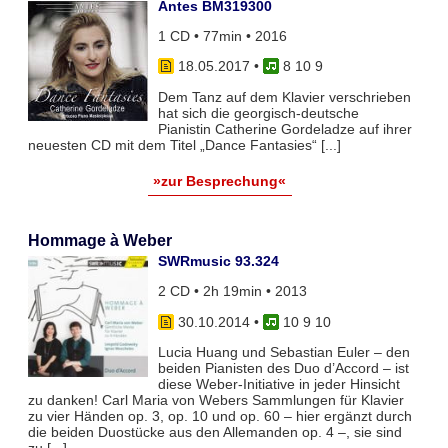
Antes BM319300
1 CD • 77min • 2016
18.05.2017
•
8 10 9
Dem Tanz auf dem Klavier verschrieben
hat sich die georgisch-deutsche
Pianistin Catherine Gordeladze auf ihrer
neuesten CD mit dem Titel „Dance Fantasies“ [...]
»zur Besprechung«
Hommage à Weber
SWRmusic 93.324
2 CD • 2h 19min • 2013
30.10.2014
•
10 9 10
Lucia Huang und Sebastian Euler – den
beiden Pianisten des Duo d’Accord – ist
diese Weber-Initiative in jeder Hinsicht
zu danken! Carl Maria von Webers Sammlungen für Klavier
zu vier Händen op. 3, op. 10 und op. 60 – hier ergänzt durch
die beiden Duostücke aus den Allemanden op. 4 –, sie sind