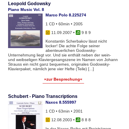
Leopold Godowsky
Piano Music Vol. 8
Marco Polo 8.225274
1 CD • 60min • 2005
11.09.2007
•
9 8 9
Konstantin Scherbakov lässt nicht
locker! Die achte Folge seiner
abenteuerlichen Godowsky-
Unternehmung liegt vor. Und sie enthält neben der wein-
und weibseligen Klaviergesangszene im Namen von Johann
Strauss ein nicht ganz bequemes, originales Godowsky-
Klavierpaket, nämlich jene vier Hefte (Teile) [...]
»zur Besprechung«
Schubert - Piano Transcriptions
Naxos 8.555997
1 CD • 63min • 2001
12.08.2003
•
8 8 8
In der Naxos-Reihe mit Preisträgern