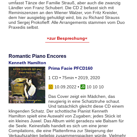
umfasst Tänze der Familie Strauß, aber auch die zwanzig
Ländler von Franz Schubert. Die CD 2 befasst sich mit
Reminiszenzen an den Wiener Walzer, von Fritz Kreisler,
dem hier ausgiebig gehuldigt wird, bis zu Richard Strauss
und Sergej Prokofieff. Alle Arrangements stammen vom Duo
Praxedis selbst.
»zur Besprechung«
Romantic Piano Encores
Kenneth Hamilton
Prima Facie PFCD160
1 CD • 75min • 2019, 2020
10.09.2022
•
10 10 10
Das Cover zeigt ein Mädchen, das
neugierig in eine Schatztruhe schaut.
Und tatsächlich gleicht diese CD einem
klingenden Schatz. Der schottische Pianist Kenneth
Hamilton spielt eine Auswahl von Zugaben; jedes Stück ist
ein kleines Juwel. Das Album wirkt geradezu wie Balsam für
die Seele. Keinesfalls handelt es sich um eine jener
Compilations, die eine Plattenfirma zur Steigerung der
Verkaufszahlen beliebig zusammenspacken würde. Vielmehr