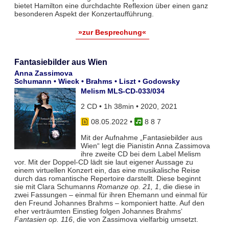
bietet Hamilton eine durchdachte Reflexion über einen ganz
besonderen Aspekt der Konzertaufführung.
»zur Besprechung«
Fantasiebilder aus Wien
Anna Zassimova
Schumann • Wieck • Brahms • Liszt • Godowsky
Melism MLS-CD-033/034
2 CD • 1h 38min • 2020, 2021
08.05.2022
•
8 8 7
Mit der Aufnahme „Fantasiebilder aus
Wien“ legt die Pianistin Anna Zassimova
ihre zweite CD bei dem Label Melism
vor. Mit der Doppel-CD lädt sie laut eigener Aussage zu
einem virtuellen Konzert ein, das eine musikalische Reise
durch das romantische Repertoire darstellt. Diese beginnt
sie mit Clara Schumanns
Romanze op. 21, 1
, die diese in
zwei Fassungen – einmal für ihren Ehemann und einmal für
den Freund Johannes Brahms – komponiert hatte. Auf den
eher verträumten Einstieg folgen Johannes Brahms‘
Fantasien op. 116
, die von Zassimova vielfarbig umsetzt.