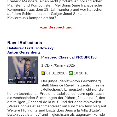
Frédéric Meinders, einen recht produktiven holländischen
Pianisten und Komponisten, Mel Bonis (eine französische
Komponistin aus dem 19. Jahrhundert) und wer hat schon
auf dem Schirm, dass der Geiger Josef Suk auch
Klaviermusik komponiert hat?
»zur Besprechung«
Ravel Reflections
Balakirev Liszt Godowsky
Anton Gerzenberg
Prospero Classical PROSP0130
1 CD • 70min • 2025
01.01.2026
•
10 10 10
Der junge Pianist Anton Gerzenberg
stellt Maurice Ravel ins Zentrum seiner
„Reflections“. Er meistert nicht nur die
hohen technischen Probleme tadellos, sondern spürt auch
die wechselnden Stimmungen der frühen „Jeux d’eau“, des
dreiteiligen „Gaspard de la nuit“ und der geheimnisvollen
„Valses nobles et sentimentales“ mit sublimem Anschlag auf.
Weitere Highlights sind Liszts „Les Jeus à la Villa d’Este“,
Balakirevs „Islamey“ und – gleichsam als augenzwinkernde