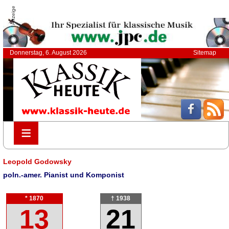
Anzeige
Donnerstag, 6. August 2026
Sitemap
≡
≡
Leopold Godowsky
poln.-amer. Pianist und Komponist
* 1870
† 1938
13
21