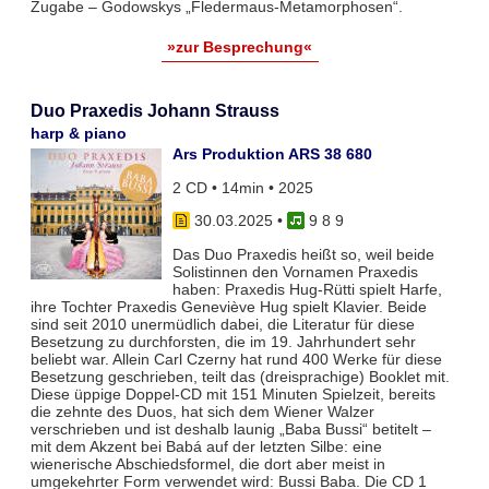
Zugabe – Godowskys „Fledermaus-Metamorphosen“.
»zur Besprechung«
Duo Praxedis Johann Strauss
harp & piano
Ars Produktion ARS 38 680
2 CD • 14min • 2025
30.03.2025
•
9 8 9
Das Duo Praxedis heißt so, weil beide
Solistinnen den Vornamen Praxedis
haben: Praxedis Hug-Rütti spielt Harfe,
ihre Tochter Praxedis Geneviève Hug spielt Klavier. Beide
sind seit 2010 unermüdlich dabei, die Literatur für diese
Besetzung zu durchforsten, die im 19. Jahrhundert sehr
beliebt war. Allein Carl Czerny hat rund 400 Werke für diese
Besetzung geschrieben, teilt das (dreisprachige) Booklet mit.
Diese üppige Doppel-CD mit 151 Minuten Spielzeit, bereits
die zehnte des Duos, hat sich dem Wiener Walzer
verschrieben und ist deshalb launig „Baba Bussi“ betitelt –
mit dem Akzent bei Babá auf der letzten Silbe: eine
wienerische Abschiedsformel, die dort aber meist in
umgekehrter Form verwendet wird: Bussi Baba. Die CD 1