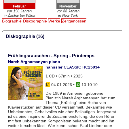
Februar
November
vor 156 Jahren
vor 88 Jahren
in Žasliai bei Wilna
in New York
Biographie
Diskographie
Werke
Zeitgenossen
Diskographie (16)
Frühlingsrauschen - Spring - Printemps
Nareh Arghamanyan piano
hänssler CLASSIC HC25034
1 CD • 67min • 2025
04.01.2026
•
10 10 10
Die 1989 in Armenien geborene
Pianistin Nareh Arghamanyan hat zum
Thema „Frühling“ eine Reihe von
Klavierstücken auf dieser CD versammelt, Bekanntes wie
Unbekanntes, Gehaltvolles wie eher Beiläufiges. Insgesamt
ist es eine inspirierende Zusammenstellung, die den Hörer
mit fast unbekannten Komponisten bekannt macht und ihn
weiter forschen lässt. Wer kennt schon Paul Lindner oder