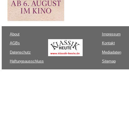
About
Impressum
AGBs
Kontakt
Datenschutz
Mediadaten
Haftungsausschluss
Sitemap