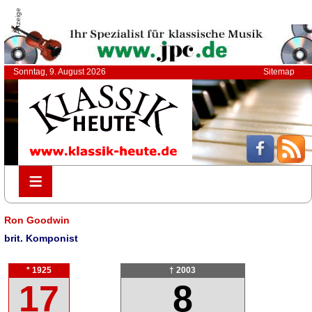
Anzeige
Sonntag, 9. August 2026
Sitemap
≡
≡
Ron Goodwin
brit. Komponist
* 1925
† 2003
17
8