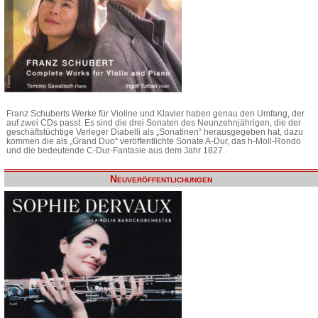
Franz Schuberts Werke für Violine und Klavier haben genau den Umfang, der
auf zwei CDs passt. Es sind die drei Sonaten des Neunzehnjährigen, die der
geschäftstüchtige Verleger Diabelli als „Sonatinen“ herausgegeben hat, dazu
kommen die als „Grand Duo“ veröffentlichte Sonate A-Dur, das h-Moll-Rondo
und die bedeutende C-Dur-Fantasie aus dem Jahr 1827.
Neuveröffentlichungen