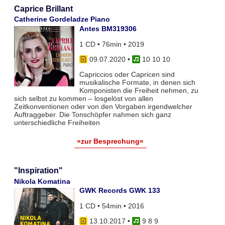
Caprice Brillant
Catherine Gordeladze Piano
Antes BM319306
1 CD • 76min • 2019
09.07.2020
•
10 10 10
Capriccios oder Capricen sind
musikalische Formate, in denen sich
Komponisten die Freiheit nehmen, zu
sich selbst zu kommen – losgelöst von allen
Zeitkonventionen oder von den Vorgaben irgendwelcher
Auftraggeber. Die Tonschöpfer nahmen sich ganz
unterschiedliche Freiheiten
»zur Besprechung«
"Inspiration"
Nikola Komatina
GWK Records GWK 133
1 CD • 54min • 2016
13.10.2017
•
9 8 9