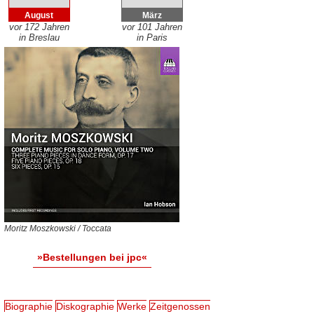
August
März
vor 172 Jahren
vor 101 Jahren
in Breslau
in Paris
Moritz Moszkowski / Toccata
»Bestellungen bei jpc«
Biographie
Diskographie
Werke
Zeitgenossen