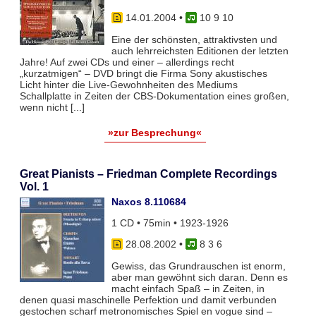
14.01.2004
•
10 9 10
Eine der schönsten, attraktivsten und
auch lehrreichsten Editionen der letzten
Jahre! Auf zwei CDs und einer – allerdings recht
„kurzatmigen“ – DVD bringt die Firma Sony akustisches
Licht hinter die Live-Gewohnheiten des Mediums
Schallplatte in Zeiten der CBS-Dokumentation eines großen,
wenn nicht [...]
»zur Besprechung«
Great Pianists – Friedman Complete Recordings
Vol. 1
Naxos 8.110684
1 CD • 75min • 1923-1926
28.08.2002
•
8 3 6
Gewiss, das Grundrauschen ist enorm,
aber man gewöhnt sich daran. Denn es
macht einfach Spaß – in Zeiten, in
denen quasi maschinelle Perfektion und damit verbunden
gestochen scharf metronomisches Spiel en vogue sind –