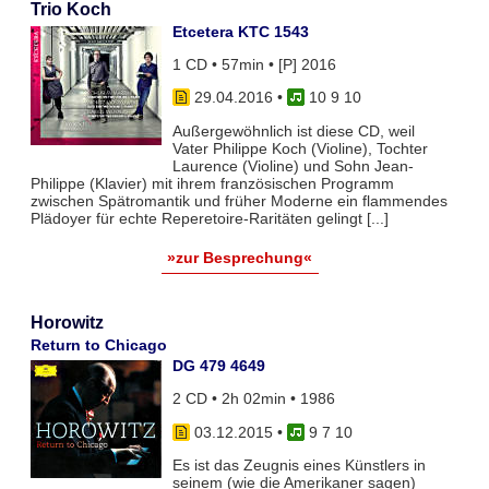
Trio Koch
Etcetera KTC 1543
1 CD • 57min • [P] 2016
29.04.2016
•
10 9 10
Außergewöhnlich ist diese CD, weil
Vater Philippe Koch (Violine), Tochter
Laurence (Violine) und Sohn Jean-
Philippe (Klavier) mit ihrem französischen Programm
zwischen Spätromantik und früher Moderne ein flammendes
Plädoyer für echte Reperetoire-Raritäten gelingt [...]
»zur Besprechung«
Horowitz
Return to Chicago
DG 479 4649
2 CD • 2h 02min • 1986
03.12.2015
•
9 7 10
Es ist das Zeugnis eines Künstlers in
seinem (wie die Amerikaner sagen)