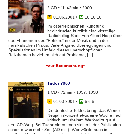
2 CD • 1h 42min • 2000
01.06.2001
•
10 10 10
Im österreichischen Rundfunk
beeindruckte kürzlich eine vierteilige
Radiokolleg-Serie von Albert Hosp über
das Phänomen des "Fehlers" in der Musik und in der
musikalischen Praxis. Viele Ängste, Überlegungen und
Spekulationen im Umfeld dieses unerschöpflichen
Reizthemas beziehen sich auf Probleme, [...]
»zur Besprechung«
Tudor 7060
1 CD • 72min • 1997, 1998
01.03.2001
•
6 6 6
Die deutsche Teldec bringt das Wiener
Neujahrskonzert etwa eine Woche nach
kritisch umjubeltem Werkvollzug auf
den CD-Weg. Bei Tudor nimmt man sich mit der Publikation
schon etwas mehr Zeit (AD s.o.). Wer würde auch in