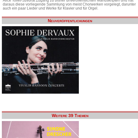
Alice Tollet-Szebrat Zugang zu bisher unveröffentlichten Manuskripten und hat
daraus diese vorliegende Sammlung von meist Chorwerken vorgelegt, darunter
auch ein paar Lieder und Werke für Klavier und für Orgel.
Neuveröffentlichungen
Weitere 39 Themen