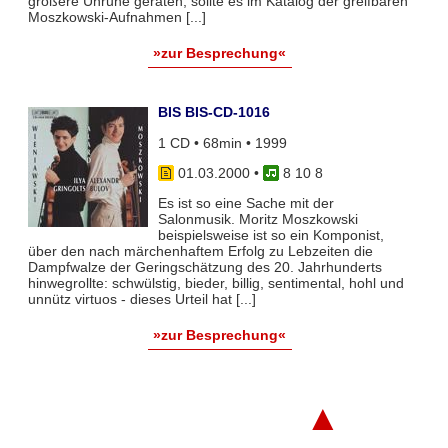
größere Unruhe geraten, sollte es im Katalog der greifbaren
Moszkowski-Aufnahmen [...]
»zur Besprechung«
BIS BIS-CD-1016
1 CD • 68min • 1999
01.03.2000
•
8 10 8
Es ist so eine Sache mit der
Salonmusik. Moritz Moszkowski
beispielsweise ist so ein Komponist,
über den nach märchenhaftem Erfolg zu Lebzeiten die
Dampfwalze der Geringschätzung des 20. Jahrhunderts
hinwegrollte: schwülstig, bieder, billig, sentimental, hohl und
unnütz virtuos - dieses Urteil hat [...]
»zur Besprechung«
▲