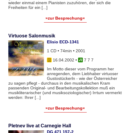
wieder einmal einem Pianisten zuzuhören, der sich die
Freiheiten für ein [...]
»zur Besprechung«
Virtuose Salonmusik
Elisio ECD-1341
1 CD • 74min • 2001
16.04.2002
•
7 7 7
Im Motto dieser vom Programm her
anregenden, dem Liebhaber virtuoser
Gustostückerln - wie der Österreicher
zu sagen pflegt - durchaus in den musikalischen Kram
passenden Original- und Bearbeitungskollektion muß ein
musikliterarischer (und musiksoziologischer) Irrtum vermerkt
werden: Ihrer [...]
»zur Besprechung«
Pletnev live at Carnegie Hall
DG 471 157-2