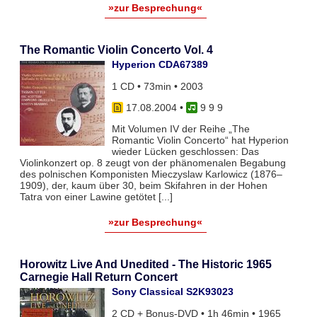
»zur Besprechung«
The Romantic Violin Concerto Vol. 4
Hyperion CDA67389
1 CD • 73min • 2003
17.08.2004
•
9 9 9
Mit Volumen IV der Reihe „The
Romantic Violin Concerto“ hat Hyperion
wieder Lücken geschlossen: Das
Violinkonzert op. 8 zeugt von der phänomenalen Begabung
des polnischen Komponisten Mieczyslaw Karlowicz (1876–
1909), der, kaum über 30, beim Skifahren in der Hohen
Tatra von einer Lawine getötet [...]
»zur Besprechung«
Horowitz Live And Unedited - The Historic 1965
Carnegie Hall Return Concert
Sony Classical S2K93023
2 CD + Bonus-DVD • 1h 46min • 1965