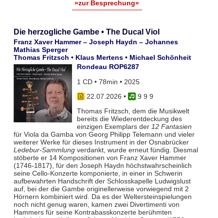
»zur Besprechung«
Die herzogliche Gambe • The Ducal Viol
Franz Xaver Hammer – Joseph Haydn – Johannes
Mathias Sperger
Thomas Fritzsch • Klaus Mertens • Michael Schönheit
Rondeau ROP6287
1 CD • 78min • 2025
22.07.2026
•
9 9 9
Thomas Fritzsch, dem die Musikwelt
bereits die Wiederentdeckung des
einzigen Exemplars der
12 Fantasien
für Viola da Gamba von Georg Philipp Telemann und vieler
weiterer Werke für dieses Instrument in der Osnabrücker
Ledebur-Sammlung
verdankt, wurde erneut fündig. Diesmal
stöberte er 14 Kompositionen von Franz Xaver Hammer
(1746-1817), für den Joseph Haydn höchstwahrscheinlich
seine Cello-Konzerte komponierte, in einer in Schwerin
aufbewahrten Handschrift der Schlosskapelle Ludwigslust
auf, bei der die Gambe originellerweise vorwiegend mit 2
Hörnern kombiniert wird. Da es der Weltersteinspielungen
noch nicht genug waren, kamen zwei Divertimenti von
Hammers für seine Kontrabasskonzerte berühmten