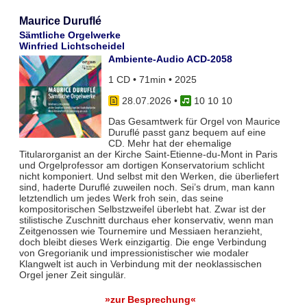
Maurice Duruflé
Sämtliche Orgelwerke
Winfried Lichtscheidel
Ambiente-Audio ACD-2058
1 CD • 71min • 2025
28.07.2026
•
10 10 10
Das Gesamtwerk für Orgel von Maurice
Duruflé passt ganz bequem auf eine
CD. Mehr hat der ehemalige
Titularorganist an der Kirche Saint-Etienne-du-Mont in Paris
und Orgelprofessor am dortigen Konservatorium schlicht
nicht komponiert. Und selbst mit den Werken, die überliefert
sind, haderte Duruflé zuweilen noch. Sei’s drum, man kann
letztendlich um jedes Werk froh sein, das seine
kompositorischen Selbstzweifel überlebt hat. Zwar ist der
stilistische Zuschnitt durchaus eher konservativ, wenn man
Zeitgenossen wie Tournemire und Messiaen heranzieht,
doch bleibt dieses Werk einzigartig. Die enge Verbindung
von Gregorianik und impressionistischer wie modaler
Klangwelt ist auch in Verbindung mit der neoklassischen
Orgel jener Zeit singulär.
»zur Besprechung«