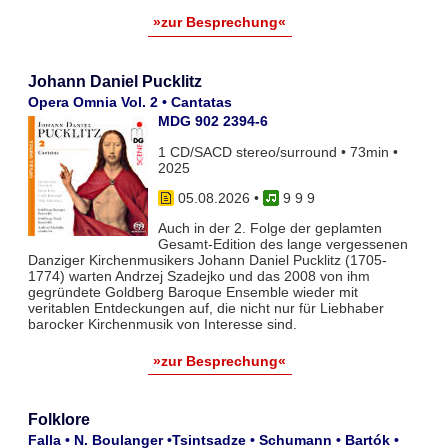
»zur Besprechung«
Johann Daniel Pucklitz
Opera Omnia Vol. 2 • Cantatas
MDG 902 2394-6
1 CD/SACD stereo/surround • 73min •
2025
05.08.2026
•
9 9 9
Auch in der 2. Folge der geplamten
Gesamt-Edition des lange vergessenen
Danziger Kirchenmusikers Johann Daniel Pucklitz (1705-
1774) warten Andrzej Szadejko und das 2008 von ihm
gegründete Goldberg Baroque Ensemble wieder mit
veritablen Entdeckungen auf, die nicht nur für Liebhaber
barocker Kirchenmusik von Interesse sind.
»zur Besprechung«
Folklore
Falla • N. Boulanger •Tsintsadze • Schumann • Bartók •