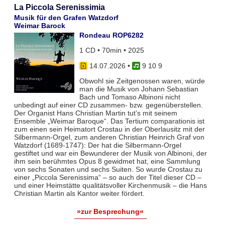
La Piccola Serenissimia
Musik für den Grafen Watzdorf
Weimar Barock
Rondeau ROP6282
1 CD • 70min • 2025
14.07.2026
•
9 10 9
Obwohl sie Zeitgenossen waren, würde
man die Musik von Johann Sebastian
Bach und Tomaso Albinoni nicht
unbedingt auf einer CD zusammen- bzw. gegenüberstellen.
Der Organist Hans Christian Martin tut’s mit seinem
Ensemble „Weimar Baroque“. Das Tertium comparationis ist
zum einen sein Heimatort Crostau in der Oberlausitz mit der
Silbermann-Orgel, zum anderen Christian Heinrich Graf von
Watzdorf (1689-1747): Der hat die Silbermann-Orgel
gestiftet und war ein Bewunderer der Musik von Albinoni, der
ihm sein berühmtes Opus 8 gewidmet hat, eine Sammlung
von sechs Sonaten und sechs Suiten. So wurde Crostau zu
einer „Piccola Serenissima“ – so auch der Titel dieser CD –
und einer Heimstätte qualitätsvoller Kirchenmusik – die Hans
Christian Martin als Kantor weiter fördert.
»zur Besprechung«