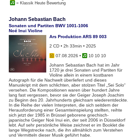
= Klassik Heute Bewertung
Johann Sebastian Bach
Sonaten und Partiten BWV 1001-1006
Noé Inui Violine
Ars Produktion ARS 89 003
2 CD • 2h 33min • 2025
07.08.2026
•
10 10 10
Johann Sebastian Bach hat im Jahr
1720 je drei Sonaten und Partiten für
Violine allein in einem kostbaren
Autograph für die Nachwelt überliefert und dieses
Manuskript mit dem schlichten, aber stolzen Titel „Sei Solo“
versehen. Die Kompositionen waren über hundert Jahre
lang fast vergessen, bevor sie der Geiger Joseph Joachim
zu Beginn des 20. Jahrhunderts gleichsam wiederentdeckte.
In die Reihe der vielen Interpreten, die sich seitdem der
Herausforderung einer Gesamteinspielung stellten, reihte
sich jetzt der 1985 in Brüssel geborene griechisch-
japanische Geiger Noé Inui ein, der seit 2006 in Düsseldorf
lebt. Auf sehr persönliche Weise zeichnet er im Booklet die
lange Wegstrecke nach, die ihn allmählich zum Verstehen
und Vermitteln dieser Musik geführt habe.