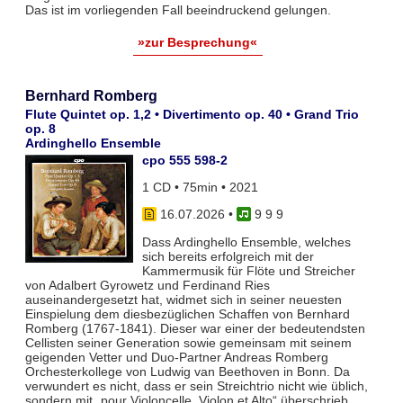
Das ist im vorliegenden Fall beeindruckend gelungen.
»zur Besprechung«
Bernhard Romberg
Flute Quintet op. 1,2 • Divertimento op. 40 • Grand Trio
op. 8
Ardinghello Ensemble
cpo 555 598-2
1 CD • 75min • 2021
16.07.2026
•
9 9 9
Dass Ardinghello Ensemble, welches
sich bereits erfolgreich mit der
Kammermusik für Flöte und Streicher
von Adalbert Gyrowetz und Ferdinand Ries
auseinandergesetzt hat, widmet sich in seiner neuesten
Einspielung dem diesbezüglichen Schaffen von Bernhard
Romberg (1767-1841). Dieser war einer der bedeutendsten
Cellisten seiner Generation sowie gemeinsam mit seinem
geigenden Vetter und Duo-Partner Andreas Romberg
Orchesterkollege von Ludwig van Beethoven in Bonn. Da
verwundert es nicht, dass er sein Streichtrio nicht wie üblich,
sondern mit „pour Violoncelle, Violon et Alto“ überschrieb.