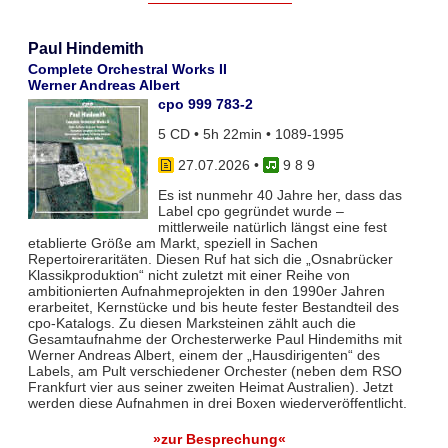
Paul Hindemith
Complete Orchestral Works II
Werner Andreas Albert
cpo 999 783-2
5 CD • 5h 22min • 1089-1995
27.07.2026
•
9 8 9
Es ist nunmehr 40 Jahre her, dass das
Label cpo gegründet wurde –
mittlerweile natürlich längst eine fest
etablierte Größe am Markt, speziell in Sachen
Repertoireraritäten. Diesen Ruf hat sich die „Osnabrücker
Klassikproduktion“ nicht zuletzt mit einer Reihe von
ambitionierten Aufnahmeprojekten in den 1990er Jahren
erarbeitet, Kernstücke und bis heute fester Bestandteil des
cpo-Katalogs. Zu diesen Marksteinen zählt auch die
Gesamtaufnahme der Orchesterwerke Paul Hindemiths mit
Werner Andreas Albert, einem der „Hausdirigenten“ des
Labels, am Pult verschiedener Orchester (neben dem RSO
Frankfurt vier aus seiner zweiten Heimat Australien). Jetzt
werden diese Aufnahmen in drei Boxen wiederveröffentlicht.
»zur Besprechung«