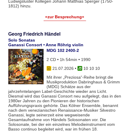
Ludwigsluster Kollegen Johann Matthias Sperger (1750-
1812) hinzu.
»zur Besprechung«
Georg Friedrich Händel
Solo Sonatas
Ganassi Consort • Anne Röhrig violin
MDG 102 2400-2
2 CD • 1h 54min • 1990
21.07.2026
•
10 10 10
Mit ihrer „Preziosa“-Reihe bringt die
Musikproduktion Dabringhaus & Grimm
(MDG) Schätze aus der
jahrzehntelangen Label-Geschichte wieder ans Licht.
Diesmal wird das Ganassi Consort neu aufgelegt, das in den
1980er Jahren zu den Pionieren der historischen
Aufführungspraxis gehörte. Das Kölner Ensemble, benannt
nach dem venezianischen Renaissance-Musiker Silvestro
Ganassi, legte seinerzeit eine wegweisende
Gesamtaufnahme von Händels Solosonaten vor. Die
Solosonate, bei der ein einzelnes Melodieinstrument vom
Basso continuo begleitet wird, war im frühen 18.