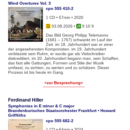
Wind Overtures Vol. 3
cpo 555 410-2
1 CD • 57min • 2020
03.08.2026
•
9 10 9
Das Bild Georg Philipp Telemanns
(1681 – 1767) schwankt im Lauf der
Zeit: im 18. Jahrhundert war er einer
der angesehensten Komponisten, im 19. Jahrhundert
verblasste sein Ruhm, er wurde gar als Vielschreiber
diskreditiert, im 20. Jahrhundert begann man, sein Schaffen,
das fast alle Gattungen, Formen und Stile der Musik
umfasst, zu sichten, zu werten und zu schätzen. Dieser
Prozess ist bis heute im Gang.
»zur Besprechung«
Ferdinand Hiller
Symphonies in E minor & C major
Brandenburisches Staatsorchester Frankfurt • Howard
Grifftiths
cpo 555 682-2
1 CD • 64min • 2024