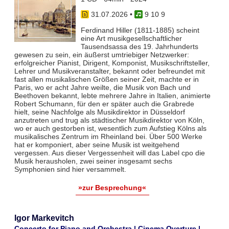
31.07.2026
•
9 10 9
Ferdinand Hiller (1811-1885) scheint
eine Art musikgesellschaftlicher
Tausendsassa des 19. Jahrhunderts
gewesen zu sein, ein äußerst umtriebiger Netzwerker:
erfolgreicher Pianist, Dirigent, Komponist, Musikschriftsteller,
Lehrer und Musikveranstalter, bekannt oder befreundet mit
fast allen musikalischen Größen seiner Zeit, machte er in
Paris, wo er acht Jahre weilte, die Musik von Bach und
Beethoven bekannt, lebte mehrere Jahre in Italien, animierte
Robert Schumann, für den er später auch die Grabrede
hielt, seine Nachfolge als Musikdirektor in Düsseldorf
anzutreten und trug als städtischer Musikdirektor von Köln,
wo er auch gestorben ist, wesentlich zum Aufstieg Kölns als
musikalisches Zentrum im Rheinland bei. Über 500 Werke
hat er komponiert, aber seine Musik ist weitgehend
vergessen. Aus dieser Vergessenheit will das Label cpo die
Musik herausholen, zwei seiner insgesamt sechs
Symphonien sind hier versammelt.
»zur Besprechung«
Igor Markevitch
Concerto for Piano and Orchestra | Cinema Overture |