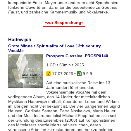
komponierte Emilie Mayer unter anderem acht Symphonien,
fünfzehn Ouvertüren, darunter die bedeutende zu Goethes
Faust
, und zahlreiche Kammermusik- und Vokalwerke.
»zur Besprechung«
Hadewijch
Grote Minne • Spirituality of Love 13th century
VocaMe
Prospero Classical PROSP0140
1 CD • 63min • 2025
17.07.2026
•
9 9 9
Auf eine musikalische Reise ins 13.
Jahrhundert führt uns das
Vokalensemble VocaMe mit dem
vorliegenden Album, das 14 Lieder der mittelalterlichen
Mystikerin Hadewijch enthält, über deren Leben und Wirken
im Übrigen nicht viel bekannt ist. Die vier Sängerinnen Sigrid
Hausen, Gerlinde Sämann, Petra Noskalová, Maria Hauer
und der Multi-Instrumentalist Michael Popp haben sich seit
der Gründung des Ensembles (2008) auf Komponistinnen
des Mittelalters spezialisiert und versuchen, deren
vergessene Arbeiten zu restaurieren und neu zu beleben.