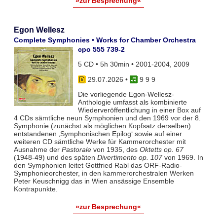
»zur Besprechung«
Egon Wellesz
Complete Symphonies • Works for Chamber Orchestra
cpo 555 739-2
5 CD • 5h 30min • 2001-2004, 2009
29.07.2026
•
9 9 9
Die vorliegende Egon-Wellesz-
Anthologie umfasst als kombinierte
Wiederveröffentlichung in einer Box auf
4 CDs sämtliche neun Symphonien und den 1969 vor der 8.
Symphonie (zunächst als möglichen Kopfsatz derselben)
entstandenen ‚Symphonischen Epilog‘ sowie auf einer
weiteren CD sämtliche Werke für Kammerorchester mit
Ausnahme der
Pastorale
von 1935, des
Oktetts op. 67
(1948-49) und des späten
Divertimento op. 107
von 1969. In
den Symphonien leitet Gottfried Rabl das ORF-Radio-
Symphonieorchester, in den kammerorchestralen Werken
Peter Keuschnigg das in Wien ansässige Ensemble
Kontrapunkte.
»zur Besprechung«