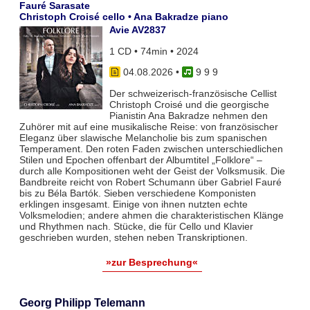
Fauré Sarasate
Christoph Croisé cello • Ana Bakradze piano
Avie AV2837
1 CD • 74min • 2024
04.08.2026
•
9 9 9
Der schweizerisch-französische Cellist
Christoph Croisé und die georgische
Pianistin Ana Bakradze nehmen den
Zuhörer mit auf eine musikalische Reise: von französischer
Eleganz über slawische Melancholie bis zum spanischen
Temperament. Den roten Faden zwischen unterschiedlichen
Stilen und Epochen offenbart der Albumtitel „Folklore“ –
durch alle Kompositionen weht der Geist der Volksmusik. Die
Bandbreite reicht von Robert Schumann über Gabriel Fauré
bis zu Béla Bartók. Sieben verschiedene Komponisten
erklingen insgesamt. Einige von ihnen nutzten echte
Volksmelodien; andere ahmen die charakteristischen Klänge
und Rhythmen nach. Stücke, die für Cello und Klavier
geschrieben wurden, stehen neben Transkriptionen.
»zur Besprechung«
Georg Philipp Telemann