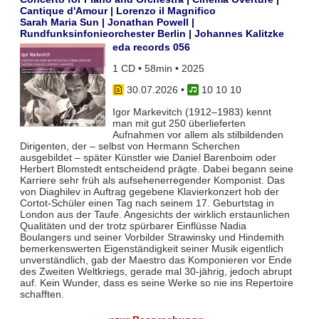
Cantique d'Amour | Lorenzo il Magnifico
Sarah Maria Sun | Jonathan Powell |
Rundfunksinfonieorchester Berlin | Johannes Kalitzke
eda records 056
1 CD • 58min • 2025
30.07.2026
•
10 10 10
Igor Markevitch (1912–1983) kennt
man mit gut 250 überlieferten
Aufnahmen vor allem als stilbildenden
Dirigenten, der – selbst von Hermann Scherchen
ausgebildet – später Künstler wie Daniel Barenboim oder
Herbert Blomstedt entscheidend prägte. Dabei begann seine
Karriere sehr früh als aufsehenerregender Komponist. Das
von Diaghilev in Auftrag gegebene Klavierkonzert hob der
Cortot-Schüler einen Tag nach seinem 17. Geburtstag in
London aus der Taufe. Angesichts der wirklich erstaunlichen
Qualitäten und der trotz spürbarer Einflüsse Nadia
Boulangers und seiner Vorbilder Strawinsky und Hindemith
bemerkenswerten Eigenständigkeit seiner Musik eigentlich
unverständlich, gab der Maestro das Komponieren vor Ende
des Zweiten Weltkriegs, gerade mal 30-jährig, jedoch abrupt
auf. Kein Wunder, dass es seine Werke so nie ins Repertoire
schafften.