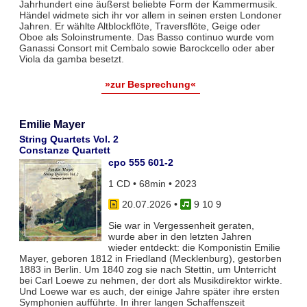
Jahrhundert eine äußerst beliebte Form der Kammermusik.
Händel widmete sich ihr vor allem in seinen ersten Londoner
Jahren. Er wählte Altblockflöte, Traversflöte, Geige oder
Oboe als Soloinstrumente. Das Basso continuo wurde vom
Ganassi Consort mit Cembalo sowie Barockcello oder aber
Viola da gamba besetzt.
»zur Besprechung«
Emilie Mayer
String Quartets Vol. 2
Constanze Quartett
cpo 555 601-2
1 CD • 68min • 2023
20.07.2026
•
9 10 9
Sie war in Vergessenheit geraten,
wurde aber in den letzten Jahren
wieder entdeckt: die Komponistin Emilie
Mayer, geboren 1812 in Friedland (Mecklenburg), gestorben
1883 in Berlin. Um 1840 zog sie nach Stettin, um Unterricht
bei Carl Loewe zu nehmen, der dort als Musikdirektor wirkte.
Und Loewe war es auch, der einige Jahre später ihre ersten
Symphonien aufführte. In ihrer langen Schaffenszeit