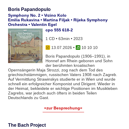
Boris Papandopulo
Symphony No. 2 • Vrzino Kolo
Emilia Rukavina • Martina Filjak • Rijeka Symphony
Orchestra • Valentin Egel
cpo 555 618-2
1 CD • 63min • 2023
13.07.2026
•
10 10 10
Boris Papandopulo (1906–1991), in
Honnef am Rhein geboren und Sohn
der berühmten kroatischen
Opernsängerin Maja Strozzi, zog nach dem Tod des
griechischstämmigen, russischen Vaters 1908 nach Zagreb.
Auf Vermittlung Strawinskys studierte er in Wien und wurde
schnell ein erfolgreicher Komponist und Dirigent. Wieder in
der Heimat, bekleidete er wichtige Positionen im Musikleben
Zagrebs, war jedoch auch öfters in beiden Teilen
Deutschlands zu Gast.
»zur Besprechung«
The Bach Project