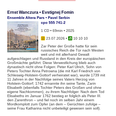
Ernst Wanczura • Evstignej Fomin
Ensemble Altera Pars • Pavel Serbin
cpo 555 741-2
1 CD • 69min • 2025
23.07.2026
•
10 10 10
Zar Peter der Große hatte für sein
russisches Reich die Tür nach Westen
weit und mit allerhand Gewalt
aufgeschlagen und Russland in den Kreis der europäischen
Großmächte geführt. Diese Verwestlichung blieb auch
dynastisch nicht ohne Folgen: Peter Karl Ulrich, Sohn von
Peters Tochter Anna Petrowna (die mit Karl Friedrich von
Schleswig-Holstein-Gottorf verheiratet war), wurde 1739 mit
11 Jahren in der Nachfolge seines Vaters Herzog von
Holstein-Gottorf; 1742 ernannte ihn seine Tante, Zarin
Elisabeth (ebenfalls Tochter Peters des Großen und ohne
eigene Nachkommen), zu ihrem Nachfolger. Nach dem Tod
Elisabeths im Januar 1762 bestieg er folglich als Peter III.
den Zarenthron – und fiel noch im selben Jahr einem
Mordkomplott zum Opfer (an dem – Gerüchten zufolge –
seine Frau Katharina nicht unbeteiligt gewesen sein soll).