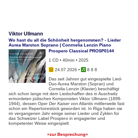
Viktor Ullmann
Wo hast du all die Schönheit hergenommen? - Lieder
Aurea Marston Soprano | Conrnelia Lenzin Piano
Prospero Classical PROSP0144
1 CD • 40min • 2025
24.07.2026
•
8 8 8
Das seit Jahren gut eingespielte Lied-
Duo Aurea Marston (Sopran) und
Cornelia Lenzin (Klavier) beschäftigt
sich schon lange mit dem Liedschaffen des in Auschwitz
ermordeten jüdischen Komponisten Viktor Ullmann (1898-
1944), dessen Oper
Der Kaiser von Atlantis
mittlerweile fast
schon ein Repertoirestück geworden ist. In Riga haben sie
im vergangenen Jahr einige seiner Lieder und Zyklen für
das Schweizer Label Prospero in engagierter und
kompetenter Weise eingespielt.
»zur Besprechung«