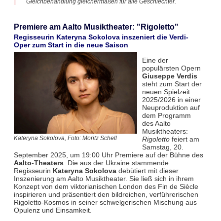
Gleichbehandlung gleichermaßen für alle Geschlechter.
Premiere am Aalto Musiktheater: "Rigoletto"
Regisseurin Kateryna Sokolova inszeniert die Verdi-
Oper zum Start in die neue Saison
Eine der
populärsten Opern
Giuseppe Verdis
steht zum Start der
neuen Spielzeit
2025/2026 in einer
Neuproduktion auf
dem Programm
des Aalto
Musiktheaters:
Rigoletto
feiert am
Kateryna Sokolova, Foto: Moritz Schell
Samstag, 20.
September 2025, um 19:00 Uhr Premiere auf der Bühne des
Aalto-Theaters
. Die aus der Ukraine stammende
Regisseurin
Kateryna Sokolova
debütiert mit dieser
Inszenierung am Aalto Musiktheater. Sie ließ sich in ihrem
Konzept von dem viktorianischen London des Fin de Siècle
inspirieren und präsentiert den bildreichen, verführerischen
Rigoletto-Kosmos in seiner schwelgerischen Mischung aus
Opulenz und Einsamkeit.