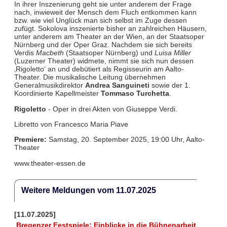
In ihrer Inszenierung geht sie unter anderem der Frage
nach, inwieweit der Mensch dem Fluch entkommen kann
bzw. wie viel Unglück man sich selbst im Zuge dessen
zufügt. Sokolova inszenierte bisher an zahlreichen Häusern,
unter anderem am Theater an der Wien, an der Staatsoper
Nürnberg und der Oper Graz. Nachdem sie sich bereits
Verdis
Macbeth
(Staatsoper Nürnberg) und
Luisa Miller
(Luzerner Theater) widmete, nimmt sie sich nun dessen
‚Rigoletto‘ an und debütiert als Regisseurin am Aalto-
Theater. Die musikalische Leitung übernehmen
Generalmusikdirektor
Andrea Sanguineti
sowie der 1.
Koordinierte Kapellmeister
Tommaso Turchetta
.
Rigoletto
- Oper in drei Akten von Giuseppe Verdi.
Libretto von Francesco Maria Piave
Premiere:
Samstag, 20. September 2025, 19:00 Uhr, Aalto-
Theater
www.theater-essen.de
Weitere Meldungen vom 11.07.2025
[11.07.2025]
Bregenzer Festspiele: Einblicke in die Bühnenarbeit