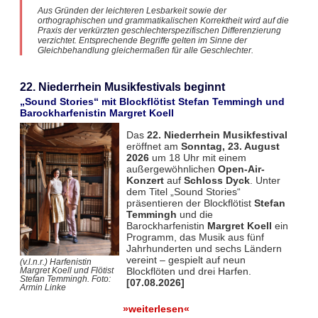
Aus Gründen der leichteren Lesbarkeit sowie der
orthographischen und grammatikalischen Korrektheit wird auf die
Praxis der verkürzten geschlechterspezifischen Differenzierung
verzichtet. Entsprechende Begriffe gelten im Sinne der
Gleichbehandlung gleichermaßen für alle Geschlechter.
22. Niederrhein Musikfestivals beginnt
„Sound Stories“ mit Blockflötist Stefan Temmingh und
Barockharfenistin Margret Koell
Das
22. Niederrhein Musikfestival
eröffnet am
Sonntag, 23. August
2026
um 18 Uhr mit einem
außergewöhnlichen
Open-Air-
Konzert
auf
Schloss Dyck
. Unter
dem Titel „Sound Stories“
präsentieren der Blockflötist
Stefan
Temmingh
und die
Barockharfenistin
Margret Koell
ein
Programm, das Musik aus fünf
Jahrhunderten und sechs Ländern
vereint – gespielt auf neun
(v.l.n.r.) Harfenistin
Blockflöten und drei Harfen.
Margret Koell und Flötist
Stefan Temmingh. Foto:
[07.08.2026]
Armin Linke
»weiterlesen«