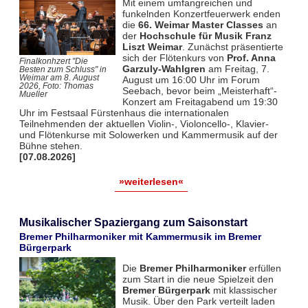
Mit einem umfangreichen und
funkelnden Konzertfeuerwerk enden
die
66. Weimar Master Classes
an
der
Hochschule für Musik Franz
Liszt Weimar
. Zunächst präsentierte
sich der Flötenkurs von
Prof. Anna
Finalkonhzert "Die
Garzuly-Wahlgren
am Freitag, 7.
Besten zum Schluss" in
Weimar am 8. August
August um 16:00 Uhr im Forum
2026, Foto: Thomas
Seebach, bevor beim „Meisterhaft“-
Mueller
Konzert am Freitagabend um 19:30
Uhr im Festsaal Fürstenhaus die internationalen
Teilnehmenden der aktuellen Violin-, Violoncello-, Klavier-
und Flötenkurse mit Solowerken und Kammermusik auf der
Bühne stehen.
[07.08.2026]
»weiterlesen«
Musikalischer Spaziergang zum Saisonstart
Bremer Philharmoniker mit Kammermusik im Bremer
Bürgerpark
Die
Bremer Philharmoniker
erfüllen
zum Start in die neue Spielzeit den
Bremer Bürgerpark
mit klassischer
Musik. Über den Park verteilt laden