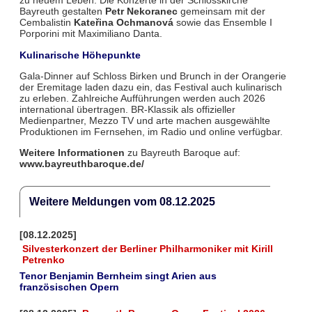
zu neuem Leben. Die Konzerte in der Schlosskirche
Bayreuth gestalten
Petr Nekoranec
gemeinsam mit der
Cembalistin
Kateřina Ochmanová
sowie das Ensemble I
Porporini mit Maximiliano Danta.
Kulinarische Höhepunkte
Gala-Dinner auf Schloss Birken und Brunch in der Orangerie
der Eremitage laden dazu ein, das Festival auch kulinarisch
zu erleben. Zahlreiche Aufführungen werden auch 2026
international übertragen. BR-Klassik als offizieller
Medienpartner, Mezzo TV und arte machen ausgewählte
Produktionen im Fernsehen, im Radio und online verfügbar.
Weitere Informationen
zu Bayreuth Baroque auf:
www.bayreuthbaroque.de/
Weitere Meldungen vom 08.12.2025
[08.12.2025]
Silvesterkonzert der Berliner Philharmoniker mit Kirill
Petrenko
Tenor Benjamin Bernheim singt Arien aus
französischen Opern