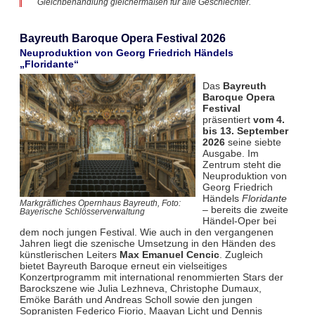
Gleichbehandlung gleichermaßen für alle Geschlechter.
Bayreuth Baroque Opera Festival 2026
Neuproduktion von Georg Friedrich Händels
„Floridante“
Das
Bayreuth
Baroque Opera
Festival
präsentiert
vom 4.
bis 13. September
2026
seine siebte
Ausgabe. Im
Zentrum steht die
Neuproduktion von
Georg Friedrich
Händels
Floridante
Markgräfliches Opernhaus Bayreuth, Foto:
– bereits die zweite
Bayerische Schlösserverwaltung
Händel-Oper bei
dem noch jungen Festival. Wie auch in den vergangenen
Jahren liegt die szenische Umsetzung in den Händen des
künstlerischen Leiters
Max Emanuel Cencic
. Zugleich
bietet Bayreuth Baroque erneut ein vielseitiges
Konzertprogramm mit international renommierten Stars der
Barockszene wie Julia Lezhneva, Christophe Dumaux,
Emöke Baráth und Andreas Scholl sowie den jungen
Sopranisten Federico Fiorio, Maayan Licht und Dennis