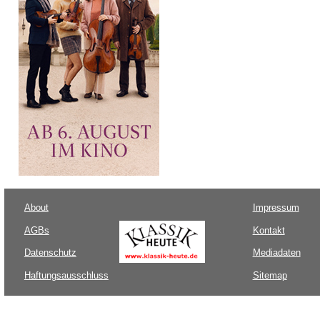
About
Impressum
AGBs
Kontakt
Datenschutz
Mediadaten
Haftungsausschluss
Sitemap