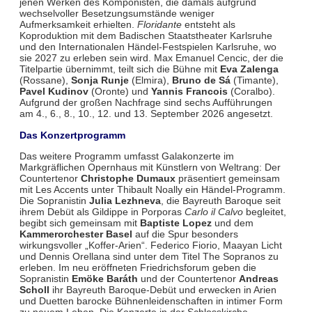
jenen Werken des Komponisten, die damals aufgrund
wechselvoller Besetzungsumstände weniger
Aufmerksamkeit erhielten.
Floridante
entsteht als
Koproduktion mit dem Badischen Staatstheater Karlsruhe
und den Internationalen Händel-Festspielen Karlsruhe, wo
sie 2027 zu erleben sein wird. Max Emanuel Cencic, der die
Titelpartie übernimmt, teilt sich die Bühne mit
Eva Zalenga
(Rossane),
Sonja Runje
(Elmira),
Bruno de Sá
(Timante),
Pavel Kudinov
(Oronte) und
Yannis Francois
(Coralbo).
Aufgrund der großen Nachfrage sind sechs Aufführungen
am 4., 6., 8., 10., 12. und 13. September 2026 angesetzt.
Das Konzertprogramm
Das weitere Programm umfasst Galakonzerte im
Markgräflichen Opernhaus mit Künstlern von Weltrang: Der
Countertenor
Christophe Dumaux
präsentiert gemeinsam
mit Les Accents unter Thibault Noally ein Händel-Programm.
Die Sopranistin
Julia Lezhneva
, die Bayreuth Baroque seit
ihrem Debüt als Gildippe in Porporas
Carlo il Calvo
begleitet,
begibt sich gemeinsam mit
Baptiste Lopez
und dem
Kammerorchester Basel
auf die Spur besonders
wirkungsvoller „Koffer-Arien“. Federico Fiorio, Maayan Licht
und Dennis Orellana sind unter dem Titel The Sopranos zu
erleben. Im neu eröffneten Friedrichsforum geben die
Sopranistin
Emöke Baráth
und der Countertenor
Andreas
Scholl
ihr Bayreuth Baroque-Debüt und erwecken in Arien
und Duetten barocke Bühnenleidenschaften in intimer Form