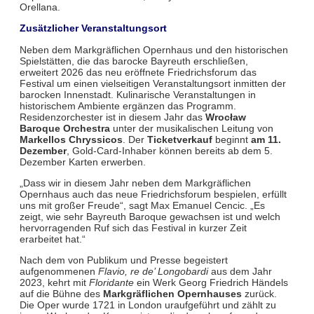
Orellana.
Zusätzlicher Veranstaltungsort
Neben dem Markgräflichen Opernhaus und den historischen
Spielstätten, die das barocke Bayreuth erschließen,
erweitert 2026 das neu eröffnete Friedrichsforum das
Festival um einen vielseitigen Veranstaltungsort inmitten der
barocken Innenstadt. Kulinarische Veranstaltungen in
historischem Ambiente ergänzen das Programm.
Residenzorchester ist in diesem Jahr das
Wrocław
Baroque Orchestra
unter der musikalischen Leitung von
Markellos Chryssicos
. Der
Ticketverkauf
beginnt
am 11.
Dezember
, Gold-Card-Inhaber können bereits ab dem 5.
Dezember Karten erwerben.
„Dass wir in diesem Jahr neben dem Markgräflichen
Opernhaus auch das neue Friedrichsforum bespielen, erfüllt
uns mit großer Freude“, sagt Max Emanuel Cencic. „Es
zeigt, wie sehr Bayreuth Baroque gewachsen ist und welch
hervorragenden Ruf sich das Festival in kurzer Zeit
erarbeitet hat.“
Nach dem von Publikum und Presse begeistert
aufgenommenen
Flavio, re de’ Longobardi
aus dem Jahr
2023, kehrt mit
Floridante
ein Werk Georg Friedrich Händels
auf die Bühne des
Markgräflichen Opernhauses
zurück.
Die Oper wurde 1721 in London uraufgeführt und zählt zu