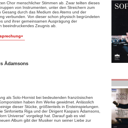
en Chor menschlicher Stimmen ab. Zwar teil­ten dieses
ruppen von Instrumenten, unter den Streichern zum
dem Gesang durch das Medium des Atems und der
n eng verbunden. Von dieser schon physisch begründeten
les und ihrer gemeinsamen Ausprägung der
ein beeindruckendes Zeugnis ab.
esprechung«
ars Ādamsons
ang als Solo-Hornist bei bedeutenden französischen
e Komponisten haben ihm Werke gewidmet. Anlässlich
einige dieser Stücke, größtenteils in Ersteinspielungen.
ie Sinfonietta Riga und der Dirigent Kaspars Ādamsons,
rn Universe“ vorgelegt hat. Darauf gab es viel
euen Album gibt der Musiker nun seiner Liebe zur