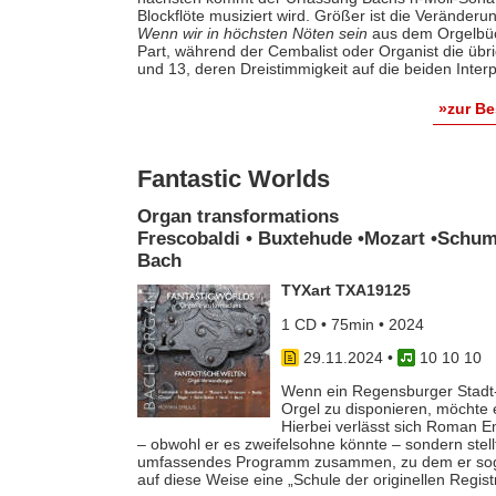
Blockflöte musiziert wird. Größer ist die Veränder
Wenn wir in höchsten Nöten sein
aus dem Orgelbüch
Part, während der Cembalist oder Organist die übrig
und 13, deren Dreistimmigkeit auf die beiden Interpr
»zur B
Fantastic Worlds
Organ transformations
Frescobaldi • Buxtehude •Mozart •Schuma
Bach
TYXart TXA19125
1 CD • 75min • 2024
29.11.2024
•
10 10 10
Wenn ein Regensburger Stadt-
Orgel zu disponieren, möchte e
Hierbei verlässt sich Roman Emi
– obwohl er es zweifelsohne könnte – sondern stel
umfassendes Programm zusammen, zu dem er sogar
auf diese Weise eine „Schule der originellen Regist