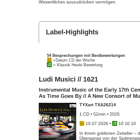
Wesentliches auszudrücken vermögen.
Label-Highlights
54 Besprechungen mit Bestbewertungen
=Datum CD der Woche
= Klassik Heute Bewertung
Ludi Musici // 1621
Instrumental Music of the Early 17th Ce
As Time Goes By // A New Consort of Mu
TYXart TXA26214
1 CD • 52min • 2025
10.07.2026
•
10 10 10
In ihrem goldenen Zeitalter –
Übergangs von der Spätrenais