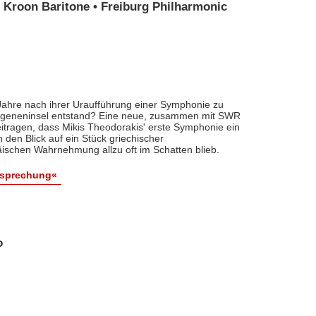
Kroon Baritone • Freiburg Philharmonic
 Jahre nach ihrer Uraufführung einer Symphonie zu
angeneninsel entstand? Eine neue, zusammen mit SWR
 beitragen, dass Mikis Theodorakis' erste Symphonie ein
den Blick auf ein Stück griechischer
äischen Wahrnehmung allzu oft im Schatten blieb.
esprechung«
o