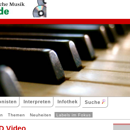
nisten
Interpreten
Infothek
Suche
en
Themen
Neuheiten
Labels im Fokus
D Video