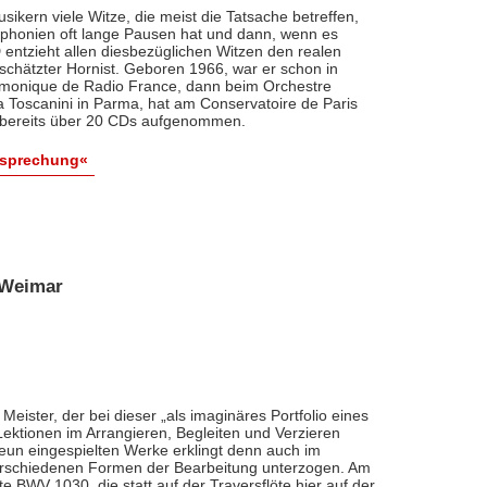
sikern viele Witze, die meist die Tatsache betreffen,
mphonien oft lange Pausen hat und dann, wenn es
 entzieht allen diesbezüglichen Witzen den realen
schätzter Hornist. Geboren 1966, war er schon in
armonique de Radio France, dann beim Orchestre
a Toscanini in Parma, hat am Conservatoire de Paris
at bereits über 20 CDs aufgenommen.
esprechung«
e-Weimar
Meister, der bei dieser „als imaginäres Portfolio eines
ktionen im Arrangieren, Begleiten und Verzieren
neun eingespielten Werke erklingt denn auch im
erschiedenen Formen der Bearbeitung unterzogen. Am
BWV 1030, die statt auf der Traversflöte hier auf der