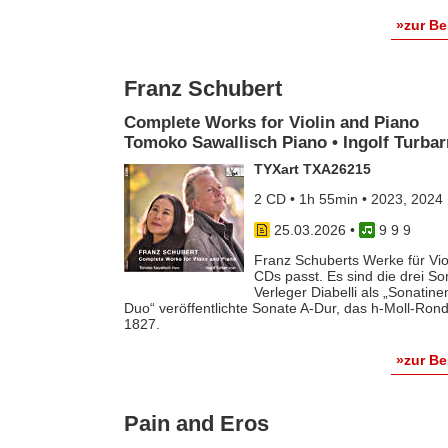
»zur B
Franz Schubert
Complete Works for Violin and Piano
Tomoko Sawallisch Piano • Ingolf Turbar
TYXart TXA26215
2 CD • 1h 55min • 2023, 2024
25.03.2026
•
9 9 9
Franz Schuberts Werke für Vio
CDs passt. Es sind die drei S
Verleger Diabelli als „Sonati
Duo“ veröffentlichte Sonate A-Dur, das h-Moll-Ro
1827.
»zur B
Pain and Eros