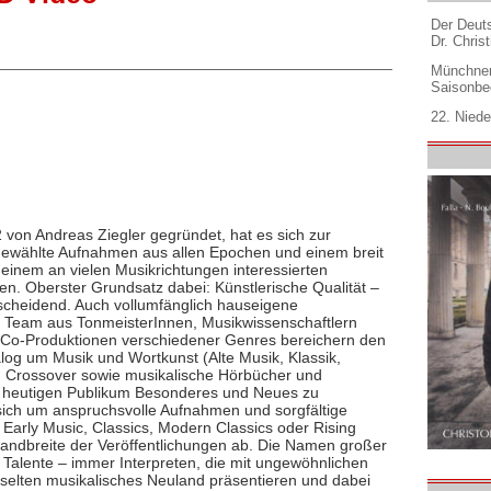
Der Deuts
Dr. Christ
Münchner
Saisonbe
22. Niede
 von Andreas Ziegler gegründet, hat es sich zur
ewählte Aufnahmen aus allen Epochen und einem breit
 einem an vielen Musikrichtungen interessierten
en. Oberster Grundsatz dabei: Künstlerische Qualität –
ntscheidend. Auch vollumfänglich hauseigene
 Team aus TonmeisterInnen, Musikwissenschaftlern
 Co-Produktionen verschiedener Genres bereichern den
log um Musik und Wortkunst (Alte Musik, Klassik,
, Crossover sowie musikalische Hörbücher und
m heutigen Publikum Besonderes und Neues zu
sich um anspruchsvolle Aufnahmen und sorgfältige
Early Music, Classics, Modern Classics oder Rising
Bandbreite der Veröffentlichungen ab. Die Namen großer
 Talente – immer Interpreten, die mit ungewöhnlichen
 selten musikalisches Neuland präsentieren und dabei