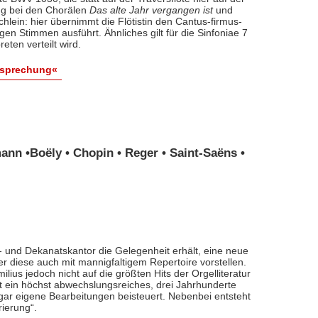
ung bei den Chorälen
Das alte Jahr vergangen ist
und
lein: hier übernimmt die Flötistin den Cantus-firmus-
en Stimmen ausführt. Ähnliches gilt für die Sinfoniae 7
eten verteilt wird.
esprechung«
nn •Boëly • Chopin • Reger • Saint-Saëns •
 und Dekanatskantor die Gelegenheit erhält, eine neue
r diese auch mit mannigfaltigem Repertoire vorstellen.
lius jedoch nicht auf die größten Hits der Orgelliteratur
lt ein höchst abwechslungsreiches, drei Jahrhunderte
 eigene Bearbeitungen beisteuert. Nebenbei entsteht
rierung“.