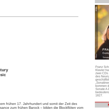
Franz Sch
ntury
Klavier h
zwei CDs 
sic
des Neunz
geschäftst
„Sonatine
kommen di
Sonate A-
bedeutend
1827.
 dem frühen 17. Jahrhundert und somit der Zeit des
sance zum frühen Barock – bilden die Blockflöten vom