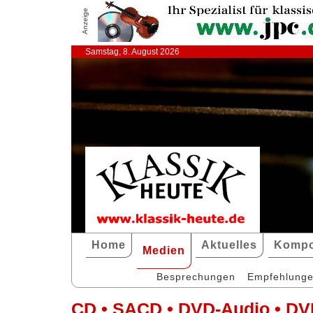
Anzeige
Samstag, 8. August 2026
Home
Aktuelles
Kompo
Medien
Besprechungen
Empfehlung
CD • SACD • DVD-Audio • DV