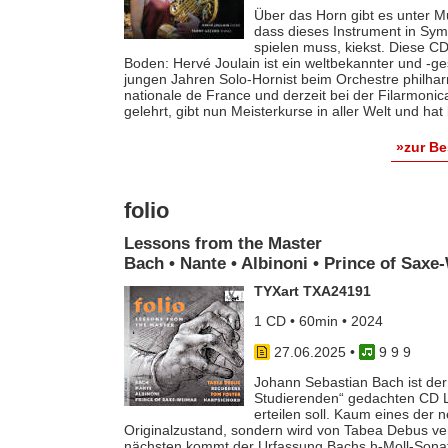
Über das Horn gibt es unter Mu
dass dieses Instrument in Sy
spielen muss, kiekst. Diese CD
Boden: Hervé Joulain ist ein weltbekannter und -ge
jungen Jahren Solo-Hornist beim Orchestre philh
nationale de France und derzeit bei der Filarmonic
gelehrt, gibt nun Meisterkurse in aller Welt und h
»zur B
folio
Lessons from the Master
Bach • Nante • Albinoni • Prince of Sax
TYXart TXA24191
1 CD • 60min • 2024
27.06.2025
•
9 9 9
Johann Sebastian Bach ist der 
Studierenden“ gedachten CD Le
erteilen soll. Kaum eines der 
Originalzustand, sondern wird von Tabea Debus v
nächsten kommt der Urfassung Bachs h-Moll-Sonate 