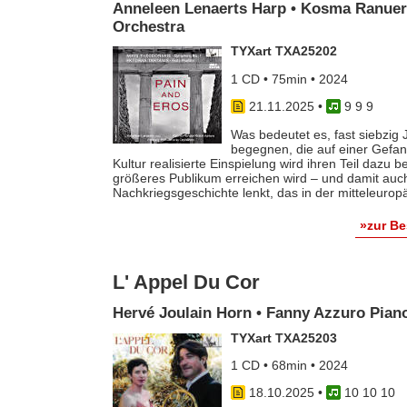
Anneleen Lenaerts Harp • Kosma Ranuer 
Orchestra
TYXart TXA25202
1 CD • 75min • 2024
21.11.2025
•
9 9 9
Was bedeutet es, fast siebzig
begegnen, die auf einer Gef
Kultur realisierte Einspielung wird ihren Teil dazu
größeres Publikum erreichen wird – und damit auch 
Nachkriegsgeschichte lenkt, das in der mitteleurop
»zur B
L' Appel Du Cor
Hervé Joulain Horn • Fanny Azzuro Pian
TYXart TXA25203
1 CD • 68min • 2024
18.10.2025
•
10 10 10