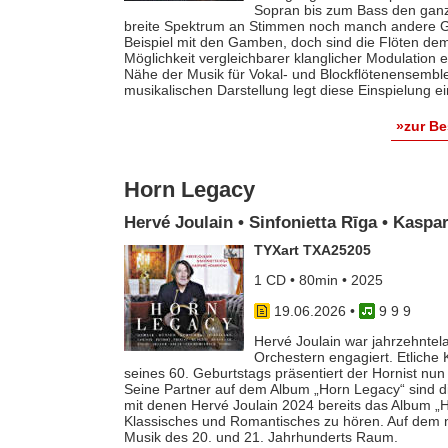
Sopran bis zum Bass den ganz
breite Spektrum an Stimmen noch manch andere G
Bei­spiel mit den Gamben, doch sind die Flöten 
Möglichkeit vergleich­barer klanglicher Modulatio
Nähe der Musik für Vokal- und Blockflö­tenensemb
musikalischen Darstellung legt diese Einspielung 
»zur B
Horn Legacy
Hervé Joulain • Sinfonietta Rīga • Kasp
TYXart TXA25205
1 CD • 80min • 2025
19.06.2026
•
9 9 9
Hervé Joulain war jahrzehntel
Orchestern engagiert. Etlich
seines 60. Geburtstags präsentiert der Hornist nun 
Seine Partner auf dem Album „Horn Legacy“ sind d
mit denen Hervé Joulain 2024 bereits das Album „Ho
Klassisches und Romantisches zu hören. Auf dem n
Musik des 20. und 21. Jahrhunderts Raum.