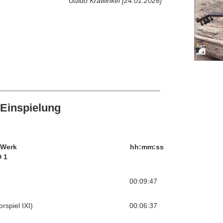
Guido Krawinkel [24.01.2026]
Einspielung
/Werk
hh:mm:ss
 1
00:09:47
rspiel IXI)
00:06:37