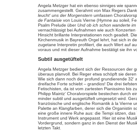
Angela Metzger hat ein ebenso sinniges wie span
zusammengestellt. Gerahmt von Max Regers
Dank
leucht‘ uns der Morgenstern
umfassen Choralvorspi
de Fantaisie
von Louis Vierne (Hymne au soleil, Fe
Psalm Prelude über
Und ob ich schon wanderte im f
vernachlässigt bei Aufnahmen wie auch Konzerten –
Hinsicht brillante Interpretationen noch geadelt. D
Kirchenmusik in Bayreuth Orgel lehrt, hat sich in d
zugetane Interpretin profiliert, die auch Wert auf au
voraus und mit dieser Aufnahme bestätigt sie ihn vo
Subtil ausgetüftelt
Angela Metzger bedient sich der Ressourcen der gr
überaus planvoll. Bei Reger etwa schöpft sie dere
Wie sich dann noch der profund grundierende 32‘
dreifache Forte schiebt – grandios! Die drei tiefsten
Fetischisten, da ist vom zartesten Pianissimo bis z
Philipp Maintz‘ Choralvorspiele bestechen durch ein
minder subtil und ausgetüftelt umgesetzt wird. Ge
französische und englische Romantik à la Vierne un
Palette an Klangfarben, derer sich die Organistin 
eine große innere Ruhe aus: die Tempi sitzen, da
Instrument und Werk angepasst. Hier ist eine Musike
Vordergrund, sondern ganz in den Dienst der Musik
letzten Takt.