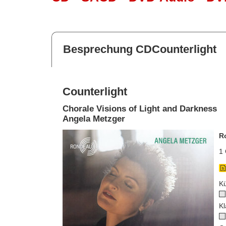
Besprechung CDCounterlight
Counterlight
Chorale Visions of Light and Darkness
Angela Metzger
R
1 
Kü
Kl