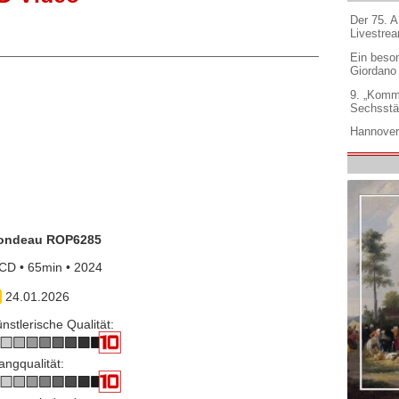
Der 75. 
Livestre
Ein beso
Giordano
9. „Komm
Sechsstä
Hannover
ondeau ROP6285
CD • 65min • 2024
24.01.2026
nstlerische Qualität:
angqualität: