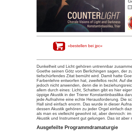
G
»bestellen bei jpc«
Dunkelheit und Licht gehören untrennbar zusammen. „
Goethe seinen Götz von Berlichingen sagen, der zu
tiefschürfendes Zitat bemüht wird. Damit hatte Goe
Farbenlehre entworfen hat, zweifellos recht. Auf di
jedoch nicht anwenden, denn die in beziehungsreich
allem durch eines: Licht, Schatten gibt es hier eigen
üppige Akustik in der Trierer Konstantinbasilika dar
jede Aufnahme eine echte Herausforderung. Die s
Hall sind einfach enorm. Das wurde in dieser Auf
dessen Akustik gehören zu jeder Orgel einfach daz
als man es vielleicht gewohnt ist, aber dennoch:
Akustik und Instrument gut gelungen. Das ist aber 
Ausgefeilte Programmdramaturgie