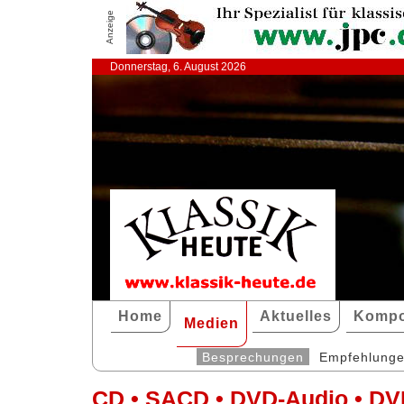
Anzeige
Donnerstag, 6. August 2026
Home
Aktuelles
Kompo
Medien
Besprechungen
Empfehlung
CD • SACD • DVD-Audio • DV