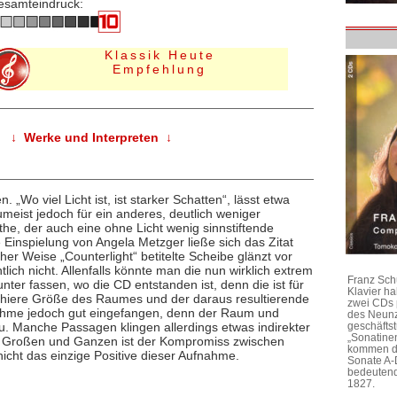
esamteindruck:
Klassik Heute
Empfehlung
↓ Werke und Interpreten ↓
Wo viel Licht ist, ist starker Schatten“, lässt etwa
meist jedoch für ein anderes, deutlich weniger
the, der auch eine ohne Licht wenig sinnstiftende
e Einspielung von Angela Metzger ließe sich das Zitat
er Weise „Counterlight“ betitelte Scheibe glänzt vor
tlich nicht. Allenfalls könnte man die nun wirklich extrem
Franz Sch
unter fassen, wo die CD entstanden ist, denn die ist für
Klavier h
chiere Größe des Raumes und der daraus resultierende
zwei CDs 
nahme jedoch gut eingefangen, denn der Raum und
des Neunz
u. Manche Passagen klingen allerdings etwas indirekter
geschäftst
„Sonatine
 im Großen und Ganzen ist der Kompromiss zwischen
kommen di
nicht das einzige Positive dieser Aufnahme.
Sonate A-
bedeutend
1827.