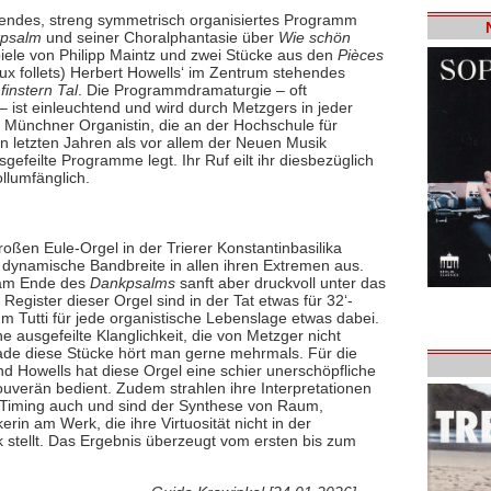
nendes, streng symmetrisch organisiertes Programm
psalm
und seiner Choralphantasie über
Wie schön
ele von Philipp Maintz und zwei Stücke aus den
Pièces
ux follets) Herbert Howells‘ im Zentrum stehendes
instern Tal
. Die Programmdramaturgie – oft
 ist einleuchtend und wird durch Metzgers in jeder
ie Münchner Organistin, die an der Hochschule für
en letzten Jahren als vor allem der Neuen Musik
sgefeilte Programme legt. Ihr Ruf eilt ihr diesbezüglich
llumfänglich.
oßen Eule-Orgel in der Trierer Konstantinbasilika
n dynamische Bandbreite in allen ihren Extremen aus.
 am Ende des
Dankpsalms
sanft aber druckvoll unter das
 Register dieser Orgel sind in der Tat etwas für 32‘-
um Tutti für jede organistische Lebenslage etwas dabei.
e ausgefeilte Klanglichkeit, die von Metzger nicht
rade diese Stücke hört man gerne mehrmals. Für die
d Howells hat diese Orgel eine schier unerschöpfliche
souverän bedient. Zudem strahlen ihre Interpretationen
s Timing auch und sind der Synthese von Raum,
rin am Werk, die ihre Virtuosität nicht in der
 stellt. Das Ergebnis überzeugt vom ersten bis zum