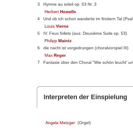
3
Hymne au soleil op. 53 Nr. 3
Herbert
Howells
4
Und ob ich schon wanderte im finstern Tal (Psal
Louis
Vierne
5
IV. Feux follets (aus: Deuxième Suite op. 53)
Philipp
Maintz
6
die nacht ist vorgedrungen (choralvorspiel III)
Max
Reger
7
Fantasie über den Choral "Wie schön leucht' un
Interpreten der Einspielung
Angela Metzger
(Orgel)