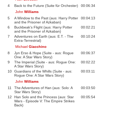
4
Back to the Future (Suite für Orchester)
00:06:34
John
Williams
5
A Window to the Past (aus: Harry Potter
00:04:13
and the Prisoner of Azkaban)
6
Buckbeak's Flight (aus: Harry Potter
00:02:21
and the Prisoner of Azkaban)
7
Adventures on Earth (aus: E.T. - The
00:10:24
Extra-Terrestrial)
Michael
Giacchino
8
Jyn Erso & Hope (Suite - aus: Rogue
00:06:37
One: A Star Wars Story)
9
The Imperial (Suite - aus: Rogue One:
00:02:22
A Star Wars Story)
10
Guardians of the Whills (Suite - aus:
00:03:11
Rogue One: A Star Wars Story)
John
Williams
11
The Adventures of Han (aus: Solo: A
00:03:50
Star Wars Story)
12
Han Solo and the Princess (aus: Star
00:05:54
Wars - Episode V: The Empire Strikes
Back)