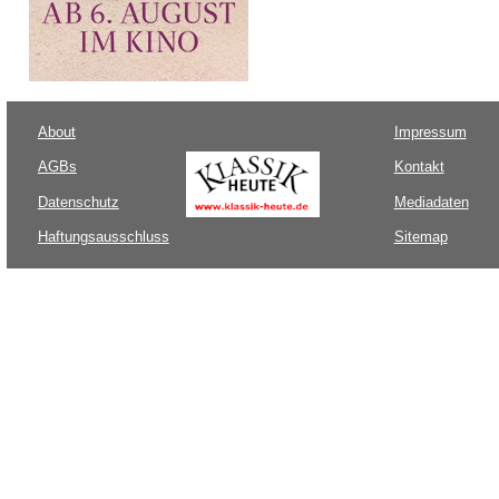
About
Impressum
AGBs
Kontakt
Datenschutz
Mediadaten
Haftungsausschluss
Sitemap