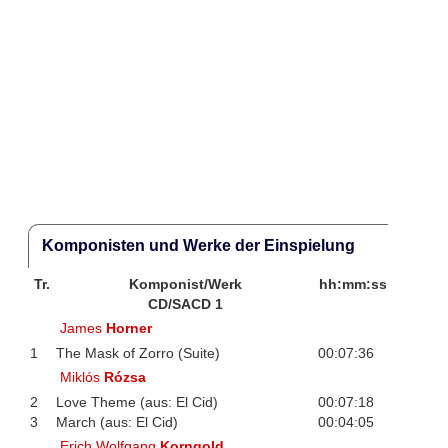
Komponisten und Werke der Einspielung
Tr.
Komponist/Werk
hh:mm:ss
CD/SACD 1
James
Horner
1
The Mask of Zorro (Suite)
00:07:36
Miklós
Rózsa
2
Love Theme (aus: El Cid)
00:07:18
3
March (aus: El Cid)
00:04:05
Erich Wolfgang
Korngold