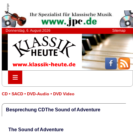
Anzeige
Donnerstag, 6. August 2026
Sitemap
≡
≡
CD • SACD • DVD-Audio • DVD Video
Besprechung CDThe Sound of Adventure
The Sound of Adventure