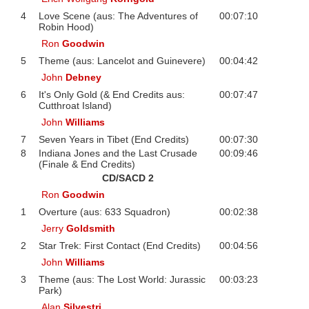
4
Love Scene (aus: The Adventures of
00:07:10
Robin Hood)
Ron
Goodwin
5
Theme (aus: Lancelot and Guinevere)
00:04:42
John
Debney
6
It's Only Gold (& End Credits aus:
00:07:47
Cutthroat Island)
John
Williams
7
Seven Years in Tibet (End Credits)
00:07:30
8
Indiana Jones and the Last Crusade
00:09:46
(Finale & End Credits)
CD/SACD 2
Ron
Goodwin
1
Overture (aus: 633 Squadron)
00:02:38
Jerry
Goldsmith
2
Star Trek: First Contact (End Credits)
00:04:56
John
Williams
3
Theme (aus: The Lost World: Jurassic
00:03:23
Park)
Alan
Silvestri