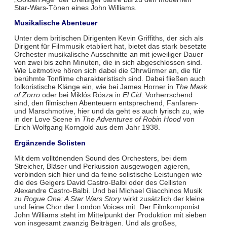
Star-Wars-Tönen eines John Williams.
Musikalische Abenteuer
Unter dem britischen Dirigenten Kevin Griffiths, der sich als
Dirigent für Filmmusik etabliert hat, bietet das stark besetzte
Orchester musikalische Ausschnitte an mit jeweiliger Dauer
von zwei bis zehn Minuten, die in sich abgeschlossen sind.
Wie Leitmotive hören sich dabei die Ohrwürmer an, die für
berühmte Tonfilme charakteristisch sind. Dabei fließen auch
folkoristische Klänge ein, wie bei James Horner in
The Mask
of Zorro
oder bei Miklós Rósza in
El Cid
. Vorherrschend
sind, den filmischen Abenteuern entsprechend, Fanfaren-
und Marschmotive, hier und da geht es auch lyrisch zu, wie
in der Love Scene in
The Adventures of Robin Hood
von
Erich Wolfgang Korngold aus dem Jahr 1938.
Ergänzende Solisten
Mit dem volltönenden Sound des Orchesters, bei dem
Streicher, Bläser und Perkussion ausgewogen agieren,
verbinden sich hier und da feine solistische Leistungen wie
die des Geigers David Castro-Balbi oder des Cellisten
Alexandre Castro-Balbi. Und bei Michael Giacchinos Musik
zu
Rogue One: A Star Wars Story
wirkt zusätzlich der kleine
und feine Chor der London Voices mit. Der Filmkomponist
John Williams steht im Mittelpunkt der Produktion mit sieben
von insgesamt zwanzig Beiträgen. Und als großes,