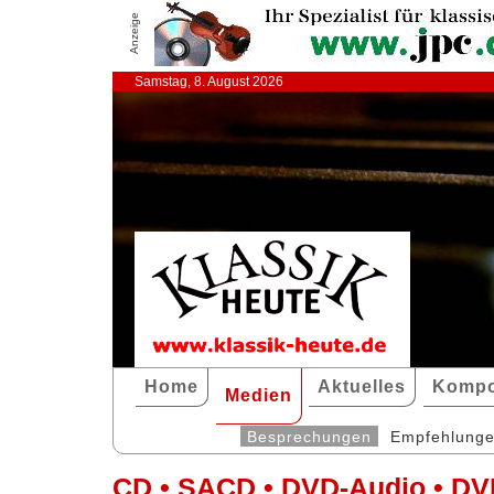
Anzeige
Samstag, 8. August 2026
Home
Aktuelles
Kompo
Medien
Besprechungen
Empfehlung
CD • SACD • DVD-Audio • DV