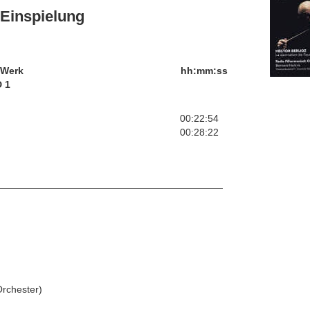
Einspielung
/Werk
hh:mm:ss
 1
00:22:54
00:28:22
rchester)