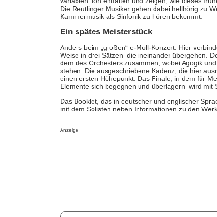
variablen Ton entfalten und zeigen, wie dieses früh
Die Reutlinger Musiker gehen dabei hellhörig zu W
Kammermusik als Sinfonik zu hören bekommt.
Ein spätes Meisterstück
Anders beim „großen“ e-Moll-Konzert. Hier verbinden
Weise in drei Sätzen, die ineinander übergehen. De
dem des Orchesters zusammen, wobei Agogik und 
stehen. Die ausgeschriebene Kadenz, die hier aus
einen ersten Höhepunkt. Das Finale, in dem für M
Elemente sich begegnen und überlagern, wird mit 
Das Booklet, das in deutscher und englischer Sprach
mit dem Solisten neben Informationen zu den Werk
Anzeige