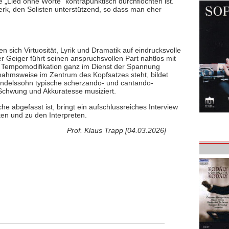
e „Lied ohne Worte“ kontrapunktisch durchflochten ist.
erk, den Solisten unterstützend, so dass man eher
 sich Virtuosität, Lyrik und Dramatik auf eindrucksvolle
r Geiger führt seinen anspruchsvollen Part nahtlos mit
Tempomodifikation ganz im Dienst der Spannung
nahmsweise im Zentrum des Kopfsatzes steht, bildet
endelssohn typische scherzando- und cantando-
Schwung und Akkuratesse musiziert.
e abgefasst ist, bringt ein aufschlussreiches Interview
en und zu den Interpreten.
Prof. Klaus Trapp [04.03.2026]