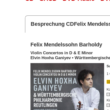
Besprechung CDFelix Mendels
Felix Mendelssohn Barholdy
Violin Concertos in D & E Minor
Elvin Hoxha Ganiyev • Württembergische
S
1 
Kü
Kl