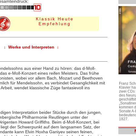
esamteindruck:
Klassik Heute
Empfehlung
↓ Werke und Interpreten ↓
Mendelssohns aus einer Hand zu hören: das d-Moll-
as e-Moll-Konzert eines reifen Meisters. Das frühe
onisten, wobei vor allem Bach, Mozart und Beethoven
lich für Mendelssohn, es verbindet Gesanglichkeit mit
Franz Sch
Klavier h
Arbeit, wendet klassische Züge fantasievoll ins
zwei CDs 
des Neunz
geschäftst
„Sonatine
kommen di
Sonate A-
ndigen Interpretation beider Stücke durch den jungen,
bedeutend
mbergische Philharmonie Reutlingen unter der
1827.
irigenten Howard Griffiths. Beim d-Moll-Konzert, bei
, liegt der Schwerpunkt auf dem langsamen Satz, der
ndante kann Elvin Hoxha Ganiyev seinen feinen,