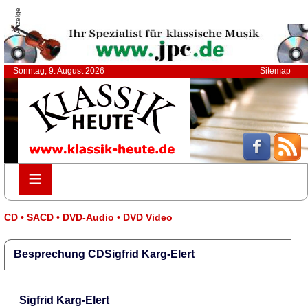
Anzeige
Sonntag, 9. August 2026
Sitemap
≡
≡
CD • SACD • DVD-Audio • DVD Video
Besprechung CDSigfrid Karg-Elert
Sigfrid Karg-Elert