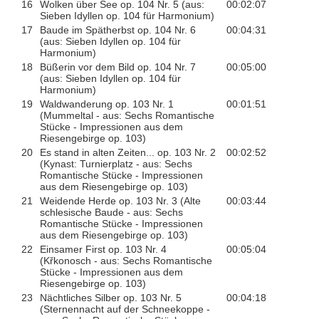
16
Wolken über See op. 104 Nr. 5 (aus:
00:02:07
Sieben Idyllen op. 104 für Harmonium)
17
Baude im Spätherbst op. 104 Nr. 6
00:04:31
(aus: Sieben Idyllen op. 104 für
Harmonium)
18
Büßerin vor dem Bild op. 104 Nr. 7
00:05:00
(aus: Sieben Idyllen op. 104 für
Harmonium)
19
Waldwanderung op. 103 Nr. 1
00:01:51
(Mummeltal - aus: Sechs Romantische
Stücke - Impressionen aus dem
Riesengebirge op. 103)
20
Es stand in alten Zeiten... op. 103 Nr. 2
00:02:52
(Kynast: Turnierplatz - aus: Sechs
Romantische Stücke - Impressionen
aus dem Riesengebirge op. 103)
21
Weidende Herde op. 103 Nr. 3 (Alte
00:03:44
schlesische Baude - aus: Sechs
Romantische Stücke - Impressionen
aus dem Riesengebirge op. 103)
22
Einsamer First op. 103 Nr. 4
00:05:04
(Křkonosch - aus: Sechs Romantische
Stücke - Impressionen aus dem
Riesengebirge op. 103)
23
Nächtliches Silber op. 103 Nr. 5
00:04:18
(Sternennacht auf der Schneekoppe -