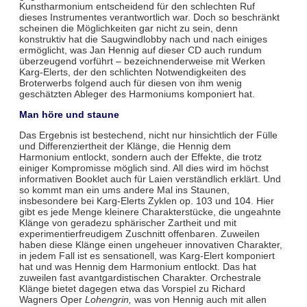
Kunstharmonium entscheidend für den schlechten Ruf
dieses Instrumentes verantwortlich war. Doch so beschränkt
scheinen die Möglichkeiten gar nicht zu sein, denn
konstruktiv hat die Saugwindlobby nach und nach einiges
ermöglicht, was Jan Hennig auf dieser CD auch rundum
überzeugend vorführt – bezeichnenderweise mit Werken
Karg-Elerts, der den schlichten Notwendigkeiten des
Broterwerbs folgend auch für diesen von ihm wenig
geschätzten Ableger des Harmoniums komponiert hat.
Man höre und staune
Das Ergebnis ist bestechend, nicht nur hinsichtlich der Fülle
und Differenziertheit der Klänge, die Hennig dem
Harmonium entlockt, sondern auch der Effekte, die trotz
einiger Kompromisse möglich sind. All dies wird im höchst
informativen Booklet auch für Laien verständlich erklärt. Und
so kommt man ein ums andere Mal ins Staunen,
insbesondere bei Karg-Elerts Zyklen op. 103 und 104. Hier
gibt es jede Menge kleinere Charakterstücke, die ungeahnte
Klänge von geradezu sphärischer Zartheit und mit
experimentierfreudigem Zuschnitt offenbaren. Zuweilen
haben diese Klänge einen ungeheuer innovativen Charakter,
in jedem Fall ist es sensationell, was Karg-Elert komponiert
hat und was Hennig dem Harmonium entlockt. Das hat
zuweilen fast avantgardistischen Charakter. Orchestrale
Klänge bietet dagegen etwa das Vorspiel zu Richard
Wagners Oper
Lohengrin,
was von Hennig auch mit allen