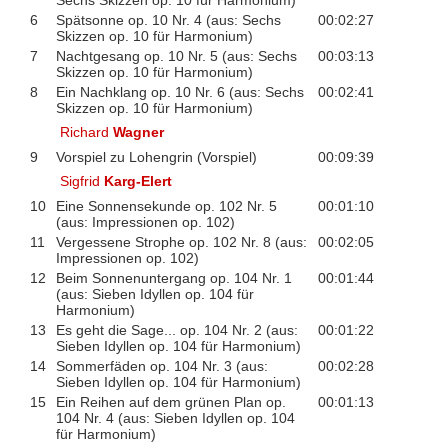
6
Spätsonne op. 10 Nr. 4 (aus: Sechs
00:02:27
Skizzen op. 10 für Harmonium)
7
Nachtgesang op. 10 Nr. 5 (aus: Sechs
00:03:13
Skizzen op. 10 für Harmonium)
8
Ein Nachklang op. 10 Nr. 6 (aus: Sechs
00:02:41
Skizzen op. 10 für Harmonium)
Richard
Wagner
9
Vorspiel zu Lohengrin (Vorspiel)
00:09:39
Sigfrid
Karg-Elert
10
Eine Sonnensekunde op. 102 Nr. 5
00:01:10
(aus: Impressionen op. 102)
11
Vergessene Strophe op. 102 Nr. 8 (aus:
00:02:05
Impressionen op. 102)
12
Beim Sonnenuntergang op. 104 Nr. 1
00:01:44
(aus: Sieben Idyllen op. 104 für
Harmonium)
13
Es geht die Sage... op. 104 Nr. 2 (aus:
00:01:22
Sieben Idyllen op. 104 für Harmonium)
14
Sommerfäden op. 104 Nr. 3 (aus:
00:02:28
Sieben Idyllen op. 104 für Harmonium)
15
Ein Reihen auf dem grünen Plan op.
00:01:13
104 Nr. 4 (aus: Sieben Idyllen op. 104
für Harmonium)