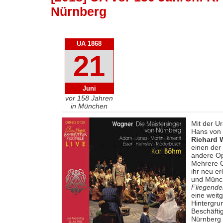
Nürnberg
UA 1868
21
Juni
vor 158 Jahren
in München
Mit der U
Hans von 
Richard 
einen der
andere Op
Mehrere O
ihr neu er
und Münch
Fliegende
eine weit
Hintergru
Beschäfti
Nürnberg 