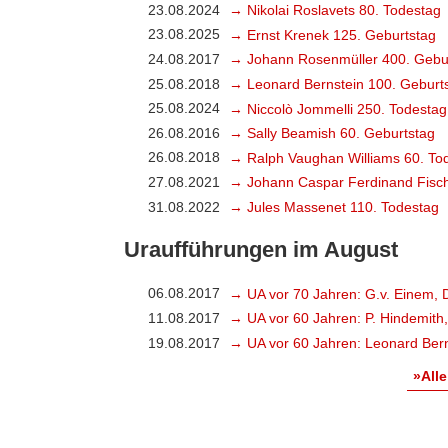
23.08.2024
→ Nikolai Roslavets 80. Todestag
23.08.2025
→ Ernst Krenek 125. Geburtstag
24.08.2017
→ Johann Rosenmüller 400. Gebu
25.08.2018
→ Leonard Bernstein 100. Geburt
25.08.2024
→ Niccolò Jommelli 250. Todestag
26.08.2016
→ Sally Beamish 60. Geburtstag
26.08.2018
→ Ralph Vaughan Williams 60. To
27.08.2021
→ Johann Caspar Ferdinand Fisch
31.08.2022
→ Jules Massenet 110. Todestag
Uraufführungen im August
06.08.2017
→ UA vor 70 Jahren: G.v. Einem, 
11.08.2017
→ UA vor 60 Jahren: P. Hindemith
19.08.2017
→ UA vor 60 Jahren: Leonard Bern
»Alle