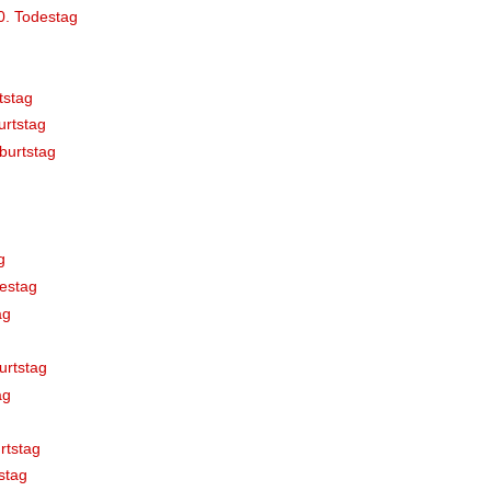
0. Todestag
tstag
rtstag
burtstag
g
estag
ag
urtstag
ag
rtstag
stag