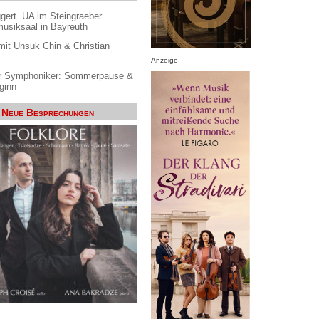
gert. UA im Steingraeber
siksaal in Bayreuth
it Unsuk Chin & Christian
Anzeige
 Symphoniker: Sommerpause &
ginn
Neue Besprechungen