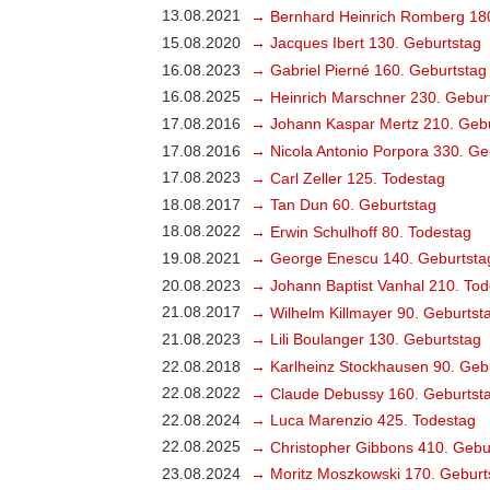
13.08.2021
→ Bernhard Heinrich Romberg 18
15.08.2020
→ Jacques Ibert 130. Geburtstag
16.08.2023
→ Gabriel Pierné 160. Geburtstag
16.08.2025
→ Heinrich Marschner 230. Gebur
17.08.2016
→ Johann Kaspar Mertz 210. Gebu
17.08.2016
→ Nicola Antonio Porpora 330. Ge
17.08.2023
→ Carl Zeller 125. Todestag
18.08.2017
→ Tan Dun 60. Geburtstag
18.08.2022
→ Erwin Schulhoff 80. Todestag
19.08.2021
→ George Enescu 140. Geburtsta
20.08.2023
→ Johann Baptist Vanhal 210. Tod
21.08.2017
→ Wilhelm Killmayer 90. Geburtst
21.08.2023
→ Lili Boulanger 130. Geburtstag
22.08.2018
→ Karlheinz Stockhausen 90. Geb
22.08.2022
→ Claude Debussy 160. Geburtst
22.08.2024
→ Luca Marenzio 425. Todestag
22.08.2025
→ Christopher Gibbons 410. Gebu
23.08.2024
→ Moritz Moszkowski 170. Geburt