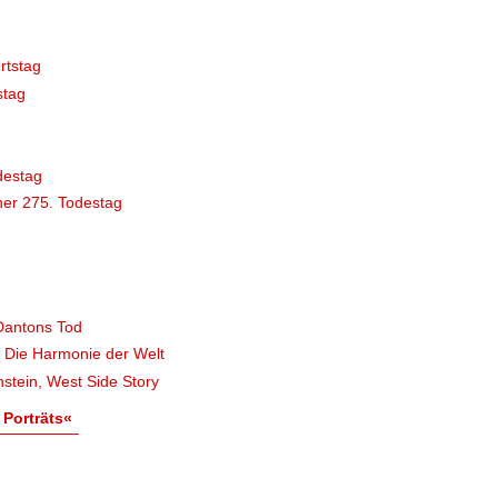
rtstag
stag
destag
er 275. Todestag
Dantons Tod
, Die Harmonie der Welt
stein, West Side Story
 Porträts«