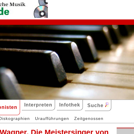
Interpreten
Infothek
Suche
nisten
Diskographien
Uraufführungen
Zeitgenossen
 Wagner, Die Meistersinger von