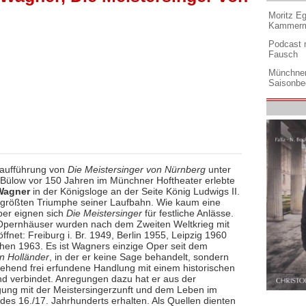
Moritz Eg
Kammermu
Podcast m
Fausch
Münchner
Saisonbe
raufführung von
Die Meistersinger von Nürnberg
unter
Bülow vor 150 Jahren im Münchner Hoftheater erlebte
Wagner
in der Königsloge an der Seite König Ludwigs II.
 größten Triumphe seiner Laufbahn. Wie kaum eine
er eignen sich
Die Meistersinger
für festliche Anlässe.
pernhäuser wurden nach dem Zweiten Weltkrieg mit
öffnet: Freiburg i. Br. 1949, Berlin 1955, Leipzig 1960
en 1963. Es ist Wagners einzige Oper seit dem
n Holländer
, in der er keine Sage behandelt, sondern
gehend frei erfundene Handlung mit einem historischen
nd verbindet. Anregungen dazu hat er aus der
gung mit der Meistersingerzunft und dem Leben im
des 16./17. Jahrhunderts erhalten. Als Quellen dienten