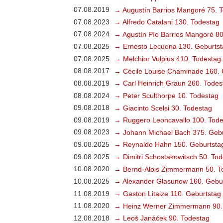
07.08.2019
→ Augustín Barrios Mangoré 75. 
07.08.2023
→ Alfredo Catalani 130. Todestag
07.08.2024
→ Agustín Pío Barrios Mangoré 80
07.08.2025
→ Ernesto Lecuona 130. Geburtst
07.08.2025
→ Melchior Vulpius 410. Todestag
08.08.2017
→ Cécile Louise Chaminade 160. 
08.08.2019
→ Carl Heinrich Graun 260. Todes
08.08.2024
→ Peter Sculthorpe 10. Todestag
09.08.2018
→ Giacinto Scelsi 30. Todestag
09.08.2019
→ Ruggero Leoncavallo 100. Tode
09.08.2023
→ Johann Michael Bach 375. Gebu
09.08.2025
→ Reynaldo Hahn 150. Geburtsta
09.08.2025
→ Dimitri Schostakowitsch 50. To
10.08.2020
→ Bernd-Alois Zimmermann 50. T
10.08.2025
→ Alexander Glasunow 160. Gebu
11.08.2019
→ Gaston Litaize 110. Geburtstag
11.08.2020
→ Heinz Werner Zimmermann 90.
12.08.2018
→ Leoš Janáček 90. Todestag