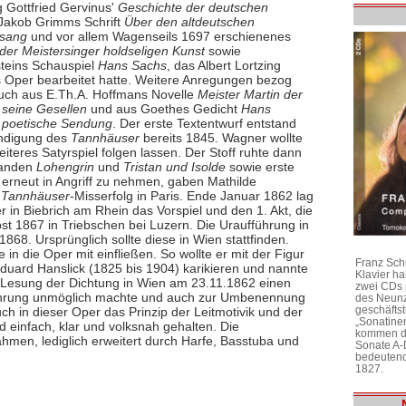
 Gottfried Gervinus'
Geschichte der deutschen
 Jakob Grimms Schrift
Über den altdeutschen
esang
und vor allem Wagenseils 1697 erschienenes
der Meistersinger holdseligen Kunst
sowie
teins Schauspiel
Hans Sachs
, das Albert Lortzing
ls Oper bearbeitet hatte. Weitere Anregungen bezog
ch aus E.Th.A. Hoffmans Novelle
Meister Martin der
 seine Gesellen
und aus Goethes Gedicht
Hans
 poetische Sendung
. Der erste Textentwurf entstand
ndigung des
Tannhäuser
bereits 1845. Wagner wollte
eiteres Satyrspiel folgen lassen. Der Stoff ruhte dann
tanden
Lohengrin
und
Tristan und Isolde
sowie erste
erneut in Angriff zu nehmen, gaben Mathilde
r
Tannhäuser
-Misserfolg in Paris. Ende Januar 1862 lag
 in Biebrich am Rhein das Vorspiel und den 1. Akt, die
bst 1867 in Triebschen bei Luzern. Die Uraufführung in
868. Ursprünglich sollte diese in Wien stattfinden.
n die Oper mit einfließen. So wollte er mit der Figur
Franz Sch
duard Hanslick (1825 bis 1904) karikieren und nannte
Klavier h
er Lesung der Dichtung in Wien am 23.11.1862 einen
zwei CDs 
ufführung unmöglich machte und auch zur Umbenennung
des Neunz
geschäftst
ch in dieser Oper das Prinzip der Leitmotivik und der
„Sonatine
 einfach, klar und volksnah gehalten. Die
kommen di
men, lediglich erweitert durch Harfe, Basstuba und
Sonate A-
bedeutend
1827.