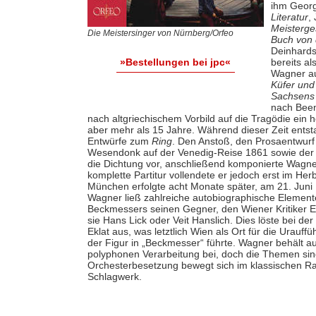
ihm Georg
Literatur
,
Meisterg
Die Meistersinger von Nürnberg/Orfeo
Buch von 
Deinhards
bereits a
»Bestellungen bei jpc«
Wagner au
Küfer und
Sachsens
nach Bee
nach altgriechischem Vorbild auf die Tragödie ein h
aber mehr als 15 Jahre. Während dieser Zeit ents
Entwürfe zum
Ring
. Den Anstoß, den Prosaentwurf 
Wesendonk auf der Venedig-Reise 1861 sowie de
die Dichtung vor, anschließend komponierte Wagner
komplette Partitur vollendete er jedoch erst im Her
München erfolgte acht Monate später, am 21. Juni 1
Wagner ließ zahlreiche autobiographische Elemente i
Beckmessers seinen Gegner, den Wiener Kritiker E
sie Hans Lick oder Veit Hanslich. Dies löste bei d
Eklat aus, was letztlich Wien als Ort für die Ura
der Figur in „Beckmesser“ führte. Wagner behält au
polyphonen Verarbeitung bei, doch die Themen sind
Orchesterbesetzung bewegt sich im klassischen Rah
Schlagwerk.