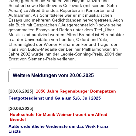
2008) gehörten die Sonaten von Haydn, Mozart und
Schubert sowie Beethovens Cellowerk (mit seinem Sohn
Adrian) zu Alfred Brendels Repertoire in Konzerten und
Aufnahmen. Als Schriftsteller war er mit musikalischen
Essays und mehreren Gedichtbänden hervorgetreten. Auch
ein Buch mit Gesprächen („Ausgerechnet ich") sowie seine
gesammelten Essays und Reden unter dem Titel „Über
Musik" sind publiziert worden. Alfred Brendel ist Ehrendoktor
u.a. der Universitäten von London, Oxford und Yale,
Ehrenmitglied der Wiener Philharmoniker und Träger der
Hans von Bülow-Medaille der Berliner Philharmoniker. Im
Jahre 2002 wurde ihm der Leonie-Sonning-Preis, 2004 der
Ernst von Siemens-Preis verliehen.
Weitere Meldungen vom 20.06.2025
[20.06.2025]
1050 Jahre Regensburger Domspatzen
Festgottesdienst und Gala am 5./6. Juli 2025
[20.06.2025]
Hochschule für Musik Weimar trauert um Alfred
Brendel
Außerordentliche Verdienste um das Werk Franz
Liszts