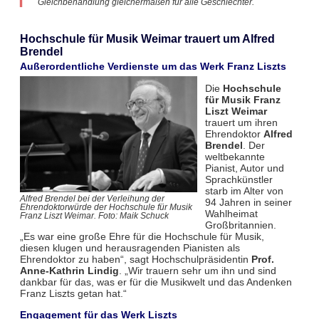
Gleichbehandlung gleichermaßen für alle Geschlechter.
Hochschule für Musik Weimar trauert um Alfred
Brendel
Außerordentliche Verdienste um das Werk Franz Liszts
Die
Hochschule
für Musik Franz
Liszt Weimar
trauert um ihren
Ehrendoktor
Alfred
Brendel
. Der
weltbekannte
Pianist, Autor und
Sprachkünstler
starb im Alter von
Alfred Brendel bei der Verleihung der
94 Jahren in seiner
Ehrendoktorwürde der Hochschule für Musik
Wahlheimat
Franz Liszt Weimar. Foto: Maik Schuck
Großbritannien.
„Es war eine große Ehre für die Hochschule für Musik,
diesen klugen und herausragenden Pianisten als
Ehrendoktor zu haben“, sagt Hochschulpräsidentin
Prof.
Anne-Kathrin Lindig
. „Wir trauern sehr um ihn und sind
dankbar für das, was er für die Musikwelt und das Andenken
Franz Liszts getan hat.“
Engagement für das Werk Liszts