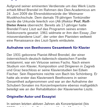
Aufgrund seiner eminenten Verdienste um das Werk Liszts
erhielt Alfred Brendel im Rahmen des Dies Academicus am
24. Juni 2009 die Ehrendoktorwürde der Weimarer
Musikhochschule. Dem damals 78-jährigen Tonkünstler
wurde die Urkunde feierlich von (Alt-)Rektor
Prof. Rolf-
Dieter Arens
überreicht. Bereits als 17-jähriger hatte
Brendel Franz Liszt auf das Programm seines ersten
Solokonzerts gesetzt. 1961 widmete er ihm den Essay „Der
missverstandene Liszt“, der unter den Pianisten weltweit
eine Renaissance des Liszt-Spiels einläutete.
Aufnahme von Beethovens Gesamtwerk für Klavier
Der 1931 geborene Pianist Alfred Brendel, der einer
österreichisch-deutsch-italienisch-slawischen Familie
entstammt, war ein Virtuose seines Fachs. Nach einem
Studium von Klavier, Komposition und Dirigieren in Zagreb
und Graz beschloss er seine Klavierstudien bei Edwin
Fischer. Sein Repertoire reichte von Bach bis Schönberg. Er
hatte als erster das Klavierwerk Beethovens in seiner
Gesamtheit aufgenommen und war an der Aufnahme der
Schubert-Sonaten ins Konzertrepertoire ebenso maßgeblich
beteiligt wie an der Rehabilitation der Klavierwerke Liszts.
Origineller Autor und Essayist
In seinen letzten aktiven Jahren als Konzertpianist (bis