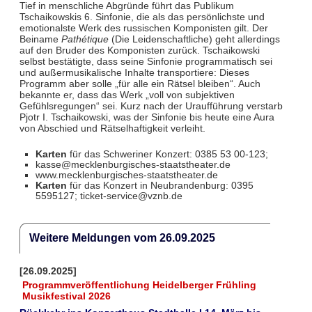
Tief in menschliche Abgründe führt das Publikum
Tschaikowskis 6. Sinfonie, die als das persönlichste und
emotionalste Werk des russischen Komponisten gilt. Der
Beiname
Pathétique
(Die Leidenschaftliche) geht allerdings
auf den Bruder des Komponisten zurück. Tschaikowski
selbst bestätigte, dass seine Sinfonie programmatisch sei
und außermusikalische Inhalte transportiere: Dieses
Programm aber solle „für alle ein Rätsel bleiben“. Auch
bekannte er, dass das Werk „voll von subjektiven
Gefühlsregungen“ sei. Kurz nach der Uraufführung verstarb
Pjotr I. Tschaikowski, was der Sinfonie bis heute eine Aura
von Abschied und Rätselhaftigkeit verleiht.
Karten
für das Schweriner Konzert: 0385 53 00-123;
kasse@mecklenburgisches-staatstheater.de
www.mecklenburgisches-staatstheater.de
Karten
für das Konzert in Neubrandenburg: 0395
5595127; ticket-service@vznb.de
Weitere Meldungen vom 26.09.2025
[26.09.2025]
Programmveröffentlichung Heidelberger Frühling
Musikfestival 2026