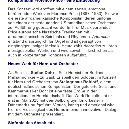
Komponistin Florence Price - eine Entdeckung
Das Konzert wird eröffnet mit einem zarten, emotional
berührenden Werk von Florence Price (1887–1953). Sie war
die erste afroamerikanische Komponistin, deren Sinfonie
von einem der bedeutenden US-amerikanischen Orchester
zur Aufführung gebracht wurde. In ihrer Musik verbindet
Price europäische klassische Traditionen mit
afroamerikanischen Spirituals und Rhythmen.
Adoration
entstand ursprünglich für Orgel und ist geprägt von
eingängiger, inniger Melodik. Heute zählt
Adoration
zu ihren
meistgespielten Werken und wird sowohl in kirchlichen als
auch in konzertanten Kontexten aufgeführt.
Neues Werk für Horn und Orchester
Als Solist ist
Stefan Dohr
– Solo-Hornist der Berliner
Philharmoniker – zu Gast: Er spielt den Solopart im Konzert
für Horn und Orchester von
Steingrimur Rohloff
, einem
deutsch-isländischen Komponisten. Der gefeierte Solist und
Kammermusiker Dohr ist eine feste Größe in der
internationalen Hornlandschaft. Das Werk Rohloffs hat er
erst im Mai 2025 mit dem Aalborg Symfoniorkester in
Dänemark uraufgeführt. Virtuos, kantig und emotional wird
hier die Vielseitigkeit des Horns in einem innovativen Dialog
mit dem Orchester präsentiert.
Sinfonie des Abschieds