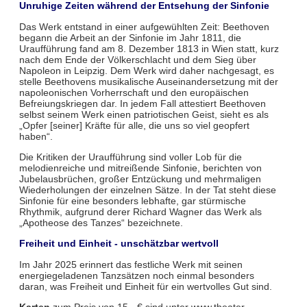
Unruhige Zeiten während der Entsehung der Sinfonie
Das Werk entstand in einer aufgewühlten Zeit: Beethoven
begann die Arbeit an der Sinfonie im Jahr 1811, die
Uraufführung fand am 8. Dezember 1813 in Wien statt, kurz
nach dem Ende der Völkerschlacht und dem Sieg über
Napoleon in Leipzig. Dem Werk wird daher nachgesagt, es
stelle Beethovens musikalische Auseinandersetzung mit der
napoleonischen Vorherrschaft und den europäischen
Befreiungskriegen dar. In jedem Fall attestiert Beethoven
selbst seinem Werk einen patriotischen Geist, sieht es als
„Opfer [seiner] Kräfte für alle, die uns so viel geopfert
haben“.
Die Kritiken der Uraufführung sind voller Lob für die
melodienreiche und mitreißende Sinfonie, berichten von
Jubelausbrüchen, großer Entzückung und mehrmaligen
Wiederholungen der einzelnen Sätze. In der Tat steht diese
Sinfonie für eine besonders lebhafte, gar stürmische
Rhythmik, aufgrund derer Richard Wagner das Werk als
„Apotheose des Tanzes“ bezeichnete.
Freiheit und Einheit - unschätzbar wertvoll
Im Jahr 2025 erinnert das festliche Werk mit seinen
energiegeladenen Tanzsätzen noch einmal besonders
daran, was Freiheit und Einheit für ein wertvolles Gut sind.