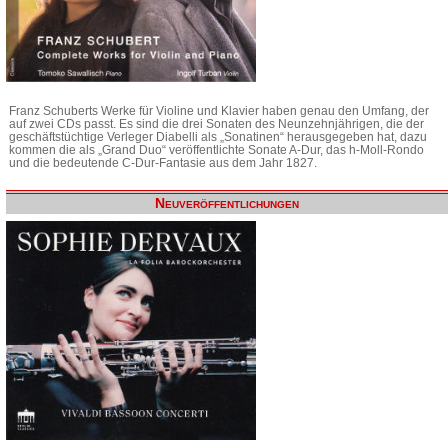
Franz Schuberts Werke für Violine und Klavier haben genau den Umfang, der
auf zwei CDs passt. Es sind die drei Sonaten des Neunzehnjährigen, die der
geschäftstüchtige Verleger Diabelli als „Sonatinen“ herausgegeben hat, dazu
kommen die als „Grand Duo“ veröffentlichte Sonate A-Dur, das h-Moll-Rondo
und die bedeutende C-Dur-Fantasie aus dem Jahr 1827.
Neuveröffentlichungen