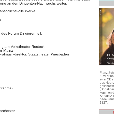
oire an den Dirigenten-Nachwuchs weiter.
h anspruchsvolle Werke:
8
es Forum Dirigieren teil:
tung am Volkstheater Rostock
er Mainz
neralmusikdirektor, Staatstheater Wiesbaden
Franz Sch
Klavier h
zwei CDs 
des Neunz
geschäftst
/Brahms)
„Sonatine
kommen di
Sonate A-
bedeutend
1827.
orchester