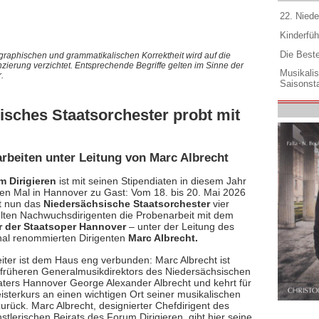
22. Niede
Kinderfüh
Die Best
graphischen und grammatikalischen Korrektheit wird auf die
nzierung verzichtet. Entsprechende Begriffe gelten im Sinne der
Musikali
.
Saisonsta
isches Staatsorchester probt mit
rbeiten unter Leitung von Marc Albrecht
m Dirigieren
ist mit seinen Stipendiaten in diesem Jahr
en Mal in Hannover zu Gast: Vom 18. bis 20. Mai 2026
t nun das
Niedersächsische Staatsorchester
vier
ten Nachwuchsdirigenten die Probenarbeit mit dem
r der Staatsoper Hannover
– unter der Leitung des
onal renommierten Dirigenten
Marc Albrecht.
eiter ist dem Haus eng verbunden: Marc Albrecht ist
früheren Generalmusikdirektors des Niedersächsischen
aters Hannover George Alexander Albrecht und kehrt für
isterkurs an einen wichtigen Ort seiner musikalischen
urück. Marc Albrecht, designierter Chefdirigent des
lerischen Beirats des Forum Dirigieren, gibt hier seine