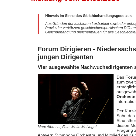
Hinweis im Sinne des Gleichbehandlungsgesetzes
Aus Gründen der leichteren Lesbarkeit sowie der ortho
Praxis der verkürzten geschlechterspezifischen Differe
Gleichbehandlung gleichermaßen für alle Geschlechter
Forum Dirigieren - Niedersächs
jungen Dirigenten
Vier ausgewählte Nachwuchsdirigenten a
Das
Foru
zum zweit
ermöglich
ausgewähl
Orcheste
internati
Der Kursl
Sohn des 
Staatsthe
diesen Me
Marc Albrecht, Foto: Melle Meivogel
Prägung z
Antwerp Symphony Orchestra und Mitglied des Künst