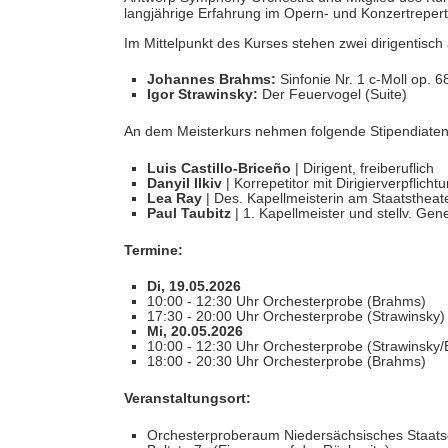
langjährige Erfahrung im Opern- und Konzertrepert
Im Mittelpunkt des Kurses stehen zwei dirigentisc
Johannes Brahms:
Sinfonie Nr. 1 c-Moll op. 6
Igor Strawinsky:
Der Feuervogel (Suite)
An dem Meisterkurs nehmen folgende Stipendiaten d
Luis Castillo-Briceño
| Dirigent, freiberuflich
Danyil Ilkiv
| Korrepetitor mit Dirigierverpflich
Lea Ray
| Des. Kapellmeisterin am Staatstheat
Paul Taubitz
| 1. Kapellmeister und stellv. Ge
Termine:
Di, 19.05.2026
10:00 - 12:30 Uhr Orchesterprobe (Brahms)
17:30 - 20:00 Uhr Orchesterprobe (Strawinsky)
Mi, 20.05.2026
10:00 - 12:30 Uhr Orchesterprobe (Strawinsky
18:00 - 20:30 Uhr Orchesterprobe (Brahms)
Veranstaltungsort:
Orchesterproberaum Niedersächsisches Staats