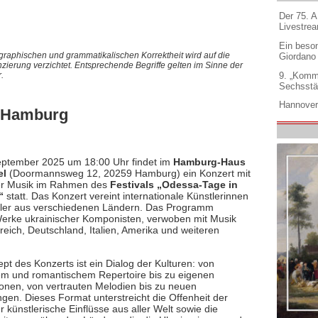
Der 75. 
Livestre
Ein beso
graphischen und grammatikalischen Korrektheit wird auf die
Giordano
nzierung verzichtet. Entsprechende Begriffe gelten im Sinne der
9. „Komm
.
Sechsstä
Hannover
n Hamburg
ptember 2025 um 18:00 Uhr findet im
Hamburg-Haus
el
(Doormannsweg 12, 20259 Hamburg) ein Konzert mit
er Musik im Rahmen des
Festivals „Odessa-Tage in
“
statt. Das Konzert vereint internationale Künstlerinnen
ler aus verschiedenen Ländern. Das Programm
erke ukrainischer Komponisten, verwoben mit Musik
reich, Deutschland, Italien, Amerika und weiteren
pt des Konzerts ist ein Dialog der Kulturen: von
em und romantischem Repertoire bis zu eigenen
onen, von vertrauten Melodien bis zu neuen
gen. Dieses Format unterstreicht die Offenheit der
r künstlerische Einflüsse aus aller Welt sowie die