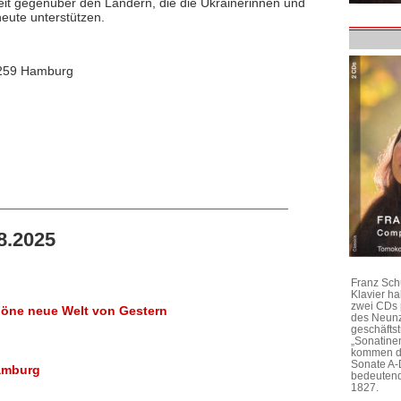
it gegenüber den Ländern, die die Ukrainerinnen und
heute unterstützen.
0259 Hamburg
8.2025
Franz Sch
Klavier h
zwei CDs 
chöne neue Welt von Gestern
des Neunz
geschäftst
„Sonatine
kommen di
Sonate A-
Hamburg
bedeutend
1827.