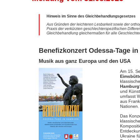
Hinweis im Sinne des Gleichbehandlungsgesetzes
Aus Gründen der leichteren Lesbarkeit sowie der ortho
Praxis der verkürzten geschlechterspezifischen Differe
Gleichbehandlung gleichermaßen für alle Geschlechter
Benefizkonzert Odessa-Tage i
Musik aus ganz Europa und den USA
Am 15. Se
Eimsbütt
klassisch
Hamburg
und Künst
umfasst W
aus Frank
Nationen.
Das Konze
klassisch
Kompositi
Entdeckun
Ukraine fü