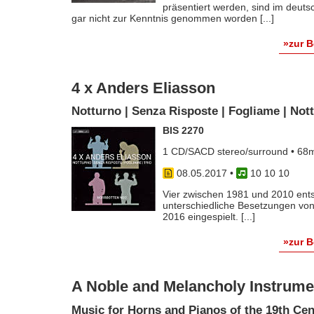
präsentiert werden, sind im deu
gar nicht zur Kenntnis genommen worden [...]
»zur 
4 x Anders Eliasson
Notturno | Senza Risposte | Fogliame | Not
BIS 2270
1 CD/SACD stereo/surround • 68m
08.05.2017
•
10 10 10
Vier zwischen 1981 und 2010 ents
unterschiedliche Besetzungen vo
2016 eingespielt. [...]
»zur 
A Noble and Melancholy Instrume
Music for Horns and Pianos of the 19th Ce