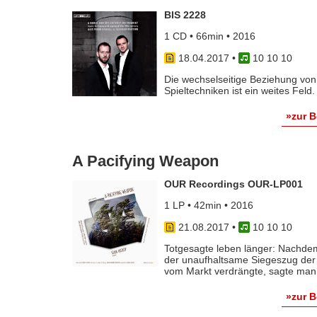
BIS 2228
1 CD • 66min • 2016
18.04.2017
•
10 10 10
Die wechselseitige Beziehung von
Spieltechniken ist ein weites Feld. [
»zur 
A Pacifying Weapon
OUR Recordings OUR-LP001
1 LP • 42min • 2016
21.08.2017
•
10 10 10
Totgesagte leben länger: Nachde
der unaufhaltsame Siegeszug der
vom Markt verdrängte, sagte man 
»zur 