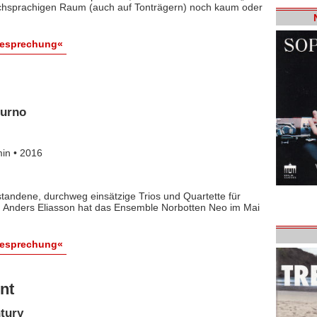
tschsprachigen Raum (auch auf Tonträgern) noch kaum oder
Besprechung«
turno
in • 2016
tandene, durchweg einsätzige Trios und Quartette für
n Anders Eliasson hat das Ensemble Norbotten Neo im Mai
Besprechung«
nt
ntury