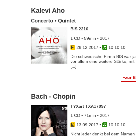
Kalevi Aho
Concerto • Quintet
BIS 2216
1 CD • 59min • 2017
28.12.2017
•
10 10 10
Die schwedische Firma BIS war jah
vor allem eine weitere Stärke, mi
[...]
»zur 
Bach - Chopin
TYXart TXA17097
1 CD • 71min • 2017
13.09.2017
•
10 10 10
Nicht jeder denkt bei dem Namen 