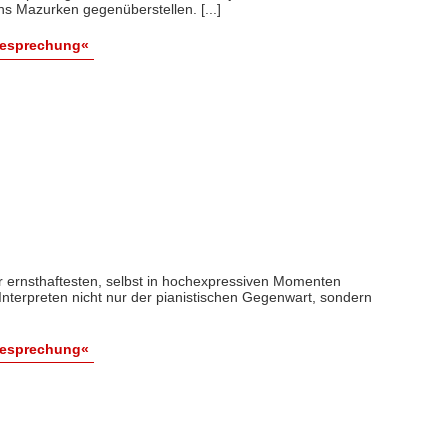
s Mazurken gegenüberstellen. [...]
Besprechung«
der ernsthaftesten, selbst in hochexpressiven Momenten
n Interpreten nicht nur der pianistischen Gegenwart, sondern
Besprechung«