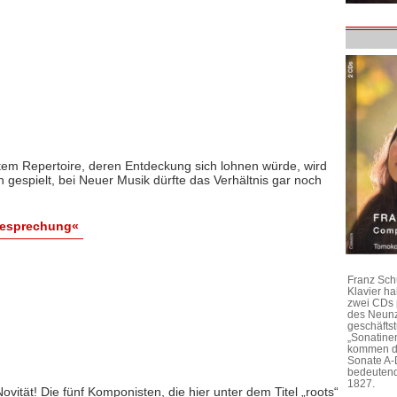
m Repertoire, deren Entdeckung sich lohnen würde, wird
ch gespielt, bei Neuer Musik dürfte das Verhältnis gar noch
Besprechung«
Franz Sch
Klavier h
zwei CDs 
des Neunz
geschäftst
„Sonatine
kommen di
Sonate A-
bedeutend
1827.
Novität! Die fünf Komponisten, die hier unter dem Titel „roots“