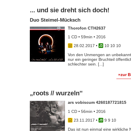
... und sie dreht sich doch!
Duo Steimel-Mücksch
Thorofon CTH2637
1 CD • 59min • 2016
28.02.2017
•
10 10 10
Von den Unmengen an unbekannte
nur ein geringer Bruchteil öffentli
schlechter sein. [...]
»zur 
„roots // wurzeln‟
ars vobiscum 4260187721815
1 CD • 56min • 2016
23.11.2017
•
9 9 10
Das ist nun einmal eine wirkliche 