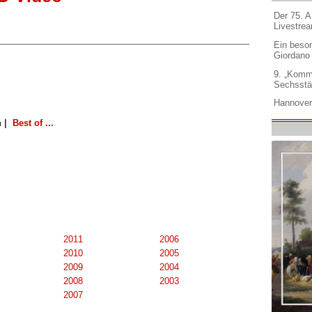
Der 75. 
Livestre
Ein beso
Giordano
9. „Komm
Sechsstä
Hannover
 |
Best of ...
2011
2006
2010
2005
2009
2004
2008
2003
2007