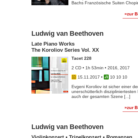
Bachs Französische Suiten Chopin
»zur 
Ludwig van Beethoven
Late Piano Works
The Koroliov Series Vol. XX
Tacet 228
2 CD • 1h 53min • 2016, 2017
15.11.2017
•
10 10 10
Evgeni Koroliov ist sicher einer 
unerschütterlich disziplinierteste
auch der gesamten Szene [...]
»zur 
Ludwig van Beethoven
Violinkonzert • Tripelkonzert • Romanzen