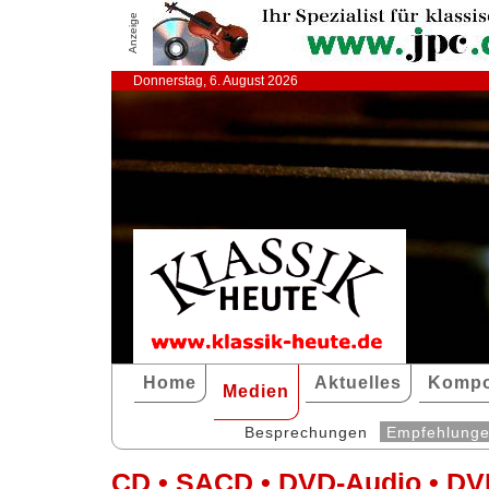
Anzeige
Donnerstag, 6. August 2026
Home
Aktuelles
Kompo
Medien
Besprechungen
Empfehlung
CD • SACD • DVD-Audio • DV