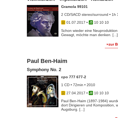
Gramola 99101
2 CD/SACD stereo/surround • 1h 
01.07.2017
•
10 10 10
Schon wieder eine Neuproduktion 
Gewagt, möchte man denken. [...]
»zur 
Paul Ben-Haim
Symphony No. 2
cpo 777 677-2
1 CD • 72min • 2010
27.04.2017
•
10 10 10
Paul Ben-Haim (1897-1984) wurde
dort Dirigieren und Komposition, 
Augsburg. [...]