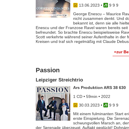
13.06.2023
•
9 9 9
George Enescu – Maurice Ravel
nicht zusammen denkt. Und d
bekannt ist, denn sie alle hiel
Enescu und der Franzose Ravel waren bereits sei
befreundet. So brachte Enescu beispielsweise Rave
Scott verkehrte während seiner Aufenthalte in der 
Kreisen und traf sich regelmäßig mit Claude Debus
»zur B
Passion
Leipziger Streichtrio
Ars Produktion ARS 38 630
1 CD • 59min • 2022
30.03.2023
•
9 9 9
Mit einem fulminanten Start erö
erste Einspielung. Die
Serenad
schwungvollen Marsch an, den
der Serenade überzeugt, Auftakt geglückt! Dohnánys