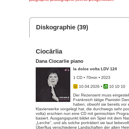
Diskographie (39)
Ciocârlia
Dana Ciocarlie piano
la dolce volta LDV 124
1 CD • 70min • 2023
10.04.2026
•
10 10 10
Der Rezensent muss eingesteh
Frankreich tätige Pianistin D
haben, obwohl sie bereits vo
Klavierwerke vorgelegt hat, die durchwegs sehr pos
volta) erschien nun eine CD mit gemischten Progr
basiert. Ausgangspunkt bildet ein Spiel mit dem N
„Lerche“, und als solche porträtiert sie laut liebev
Überflug verschiedene Landschaften der alten Hei