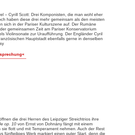
 – Cyrill Scott: Drei Komponisten, die man wohl eher
och haben diese drei mehr gemeinsam als den meisten
ten sich in der Pariser Kulturszene auf. Der Rumäne
t der gemeinsamen Zeit am Pariser Konservatorium
ls Violinsonate zur Uraufführung. Der Engländer Cyril
französischen Hauptstadt ebenfalls gerne in denselben
sy
esprechung«
ffnen die drei Herren des Leipziger Streichtrios ihre
e op. 10
von Ernst von Dohnány fängt mit einem
 sie flott und mit Temperament nehmen. Auch der Rest
 fünfteiliges Werk markiert einen guter Start, denn die