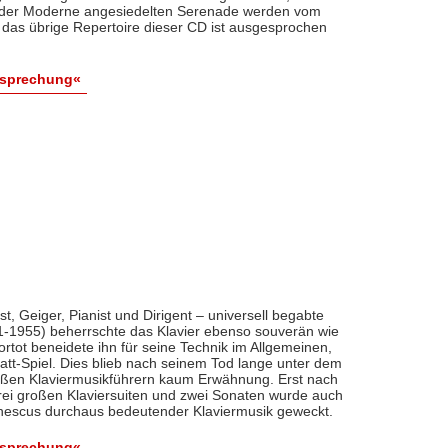
nder Moderne angesiedelten Serenade werden vom
h das übrige Repertoire dieser CD ist ausgesprochen
esprechung«
t, Geiger, Pianist und Dirigent – universell begabte
1955) beherrschte das Klavier ebenso souverän wie
Cortot beneidete ihn für seine Technik im Allgemeinen,
att-Spiel. Dies blieb nach seinem Tod lange unter dem
großen Klaviermusikführern kaum Erwähnung. Erst nach
i großen Klaviersuiten und zwei Sonaten wurde auch
Enescus durchaus bedeutender Klaviermusik geweckt.
esprechung«