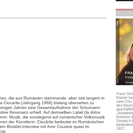
Franz Sch
en, die aus Rumänien stammende, aber seit langem in
Klavier h
zwei CDs 
ana Ciocarlie (Jahrgang 1968) bislang übersehen zu
des Neunz
r einigen Jahren eine Gesamtaufnahme der Schumann-
geschäftst
itive Resonanz erhielt. Auf demselben Label (la dolce
„Sonatine
amm: Musik, die vorwiegend auf rumänischer Volksmusik
kommen di
Sonate A-
amen der Künstlerin: Ciocârlie bedeutet im Rumänischen
bedeutend
ollem Booklet-Interview mit ihrer Cousine quasi im
1827.
mat.