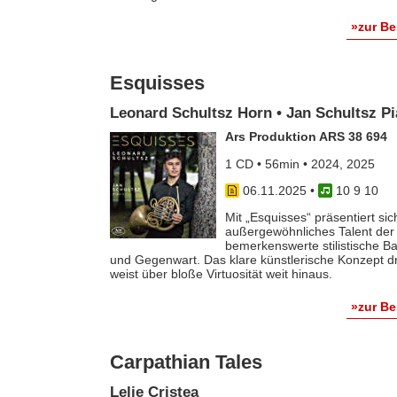
»zur B
Esquisses
Leonard Schultsz Horn • Jan Schultsz P
Ars Produktion ARS 38 694
1 CD • 56min • 2024, 2025
06.11.2025
•
10 9 10
Mit „Esquisses“ präsentiert si
außergewöhnliches Talent der
bemerkenswerte stilistische B
und Gegenwart. Das klare künstlerische Konzept dr
weist über bloße Virtuosität weit hinaus.
»zur B
Carpathian Tales
Lelie Cristea