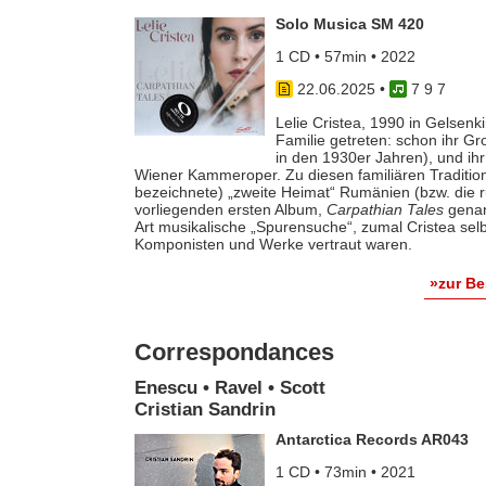
Solo Musica SM 420
1 CD • 57min • 2022
22.06.2025
•
7 9 7
Lelie Cristea, 1990 in Gelsenki
Familie getreten: schon ihr G
in den 1930er Jahren), und ihr
Wiener Kammeroper. Zu diesen familiären Traditione
bezeichnete) „zweite Heimat“ Rumänien (bzw. die 
vorliegenden ersten Album,
Carpathian Tales
genann
Art musikalische „Spurensuche“, zumal Cristea selb
Komponisten und Werke vertraut waren.
»zur B
Correspondances
Enescu • Ravel • Scott
Cristian Sandrin
Antarctica Records AR043
1 CD • 73min • 2021