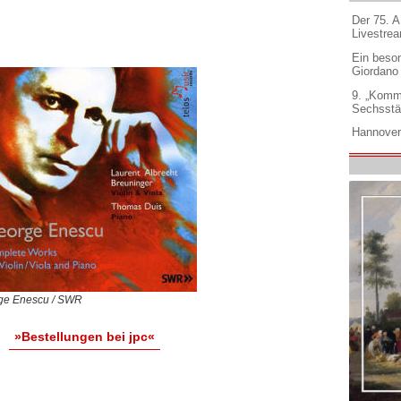
Der 75. 
Livestre
Ein beso
Giordano
9. „Komm
Sechsstä
Hannover
ge Enescu / SWR
»Bestellungen bei jpc«