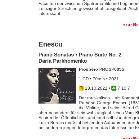
Facetten der zwischen Spätromantik und beginne
Leipziger Streichtrio gewissenhaft ausgelotet. Auc
interessant.
»zur B
Enescu
Piano Sonatas • Piano Suite No. 2
Daria Parkhomenko
Prospero PROSP0055
1 CD • 70min • 2021
29.10.2022
•
7 10 7
Der musikalisch – als Komponis
Rumäne George Enescu (1881-
die Violine, und selbst Alfred 
aber besonders für sein wohl unglaubliches Vom-Bl
Schirm der Öffentlichkeit und fand selbst in den 
Luiza Boracs maßstabsetzenden Aufnahmen der dre
bei anderen jungen Interpreten das Interesse an 
»zur B