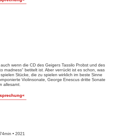
r, auch wenn die CD des Geigers Tassilo Probst und des
o madness“ betitelt ist. Aber verrückt ist es schon, was
 spielen Stücke, die zu spielen wirklich im beste Sinne
omponierte Violinsonate, George Enescus dritte Sonate
n allesamt.
esprechung«
74min • 2021