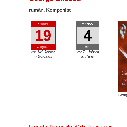
rumän. Komponist
* 1881
† 1955
19
4
August
Mai
vor 145 Jahren
vor 71 Jahren
in Botosani
in Paris
Geor
Biographie
Diskographie
Werke
Zeitgenossen