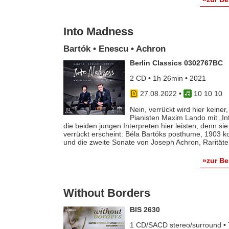
Into Madness
Bartók • Enescu • Achron
Berlin Classics 0302767BC
2 CD • 1h 26min • 2021
27.08.2022
•
10 10 10
Nein, verrückt wird hier keine
Pianisten Maxim Lando mit „Int
die beiden jungen Interpreten hier leisten, denn sie
verrückt erscheint: Béla Bartóks posthume, 1903 k
und die zweite Sonate von Joseph Achron, Raritäte
»zur B
Without Borders
BIS 2630
1 CD/SACD stereo/surround • 