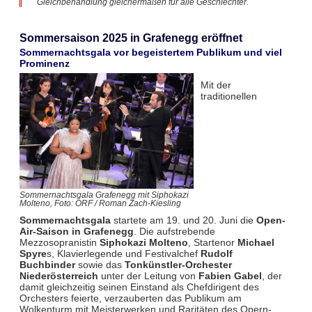
Gleichbehandlung gleichermaßen für alle Geschlechter.
Sommersaison 2025 in Grafenegg eröffnet
Sommernachtsgala vor begeistertem Publikum und viel
Prominenz
Mit der
traditionellen
Sommernachtsgala Grafenegg mit Siphokazi
Molteno, Foto: ORF / Roman Zach-Kiesling
Sommernachtsgala
startete am 19. und 20. Juni die
Open-
Air-Saison in Grafenegg
. Die aufstrebende
Mezzosopranistin
Siphokazi Molteno
, Startenor
Michael
Spyre
s, Klavierlegende und Festivalchef
Rudolf
Buchbinder
sowie das
Tonkünstler-Orchester
Niederösterreich
unter der Leitung von
Fabien Gabel
, der
damit gleichzeitig seinen Einstand als Chefdirigent des
Orchesters feierte, verzauberten das Publikum am
Wolkenturm mit Meisterwerken und Raritäten des Opern-