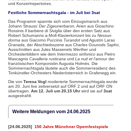
und Konzertrepertoires.
Festliche Sommernachtsgala - im Juli bei 3sat
Das Programm spannte sich vom Einzugsmarsch aus
Johann Strauss’
Der Zigeunerbaron
, Arien aus Gioachino
Rossinis
Il barbiere di Siviglia
über den ersten Satz aus
Robert Schumanns a-Moll-Klavierkonzert bis zu
Nessun
dorma
aus Giacomo Puccinis
Turandot
und Agustín Laras
Granada
, der Abschiedsszene aus Charles Gounods
Sapho
,
Ausschnitten aus Jules Massenets
Werther
und
Orchesterbildern wie dem
Intermezzo sinfonico
aus Pietro
Mascagnis
Cavalleria rusticana
und
La nuit et l’amour
der
französischen Komponistin Augusta Holmès. Die
Sommernachtsgala läutete auch die Sommerresidenz des
Tonkünstler-Orchesters Niederösterreich in Grafenegg ein.
Die von
Teresa Vogl
moderierte Sommernachtsgala wurde
am 20. Juni live zeitversetzt auf ORF 2 und auf ORF ON
übertragen.
Am 12. Juli um 20.15 Uhr
wird sie auf
3sat
ausgestrahlt.
Weitere Meldungen vom 24.06.2025
[24.06.2025]
150 Jahre Münchner Opernfestspiele