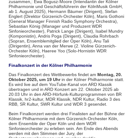
zusammen,: Ewa Bogusz-Moore (Intendantin der Kölner
Philharmonie und Geschäftsführerin der KölnMusik GmbH,
ab 1. August 2025), Hermann Bäumer (Dirigent), Stefan
Englert (Direktor Gürzenich-Orchester Köln), Maris Gothoni
(General Manager Finnish Radio Symphony Orchestra),
Sebastian König (Manager und Produzent WDR
Sinfonieorchester), Patrick Lange (Dirigent), Isabel Mundry
(Komponistin), Andris Poga (Dirigent), Claudia Rohrbach
(Sopran, Ensemblemitglied der Oper Köln), Anu Tali
(Dirigentin), Anna van der Merwe (2. Violine Gürzenich-
Orchester Köln), Haeree Yoo (Solo-Hornistin WDR
Sinfonieorchester).
Finalkonzert in der Kölner Philharmonie
Das Finalkonzert des Wettbewerbs findet am
Montag, 20.
Oktober 2025, um 19 Uhr
in der Kölner Philharmonie statt.
Es wird live auf dem YouTube-Kanal von ARD Klassik
übertragen und in ARD Konzert am 22. Oktober 2025 ab
20.03 Uhr in den ARD-Hörfunk-Kulturprogrammen von BR
Klassik, hr2-kultur, MDR Klassik, NDR Kultur, Radio 3 des
RBB, SR Kultur, SWR Kultur und WDR 3 gesendet.
Beim Finalkonzert werden drei Finalisten auf der Bühne der
Kölner Philharmonie mit dem Gürzenich-Orchester Köln,
dem Ensemble der Oper Köln und dem WDR
Sinfonieorchester zu erleben sein. Am Ende des Abends
werden mit den Stimmen der Jury, der