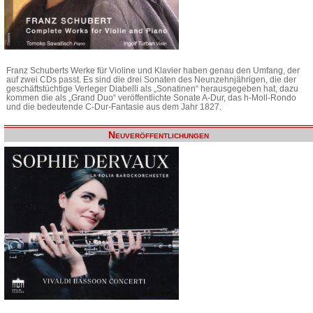
Franz Schuberts Werke für Violine und Klavier haben genau den Umfang, der
auf zwei CDs passt. Es sind die drei Sonaten des Neunzehnjährigen, die der
geschäftstüchtige Verleger Diabelli als „Sonatinen“ herausgegeben hat, dazu
kommen die als „Grand Duo“ veröffentlichte Sonate A-Dur, das h-Moll-Rondo
und die bedeutende C-Dur-Fantasie aus dem Jahr 1827.
Neuveröffentlichungen