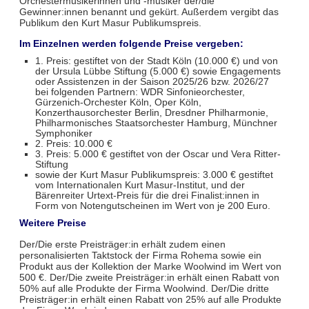
Orchestermusikerinnen und -musiker der/die
Gewinner:innen benannt und gekürt. Außerdem vergibt das
Publikum den Kurt Masur Publikumspreis.
Im Einzelnen werden folgende Preise vergeben:
1. Preis: gestiftet von der Stadt Köln (10.000 €) und von
der Ursula Lübbe Stiftung (5.000 €) sowie Engagements
oder Assistenzen in der Saison 2025/26 bzw. 2026/27
bei folgenden Partnern: WDR Sinfonieorchester,
Gürzenich-Orchester Köln, Oper Köln,
Konzerthausorchester Berlin, Dresdner Philharmonie,
Philharmonisches Staatsorchester Hamburg, Münchner
Symphoniker
2. Preis: 10.000 €
3. Preis: 5.000 € gestiftet von der Oscar und Vera Ritter-
Stiftung
sowie der Kurt Masur Publikumspreis: 3.000 € gestiftet
vom Internationalen Kurt Masur-Institut, und der
Bärenreiter Urtext-Preis für die drei Finalist:innen in
Form von Notengutscheinen im Wert von je 200 Euro.
Weitere Preise
Der/Die erste Preisträger:in erhält zudem einen
personalisierten Taktstock der Firma Rohema sowie ein
Produkt aus der Kollektion der Marke Woolwind im Wert von
500 €. Der/Die zweite Preisträger:in erhält einen Rabatt von
50% auf alle Produkte der Firma Woolwind. Der/Die dritte
Preisträger:in erhält einen Rabatt von 25% auf alle Produkte