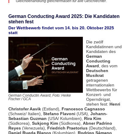
Gleichbehandlung gleichermaßen für alle Geschlechter.
German Conducting Award 2025: Die Kandidaten
stehen fest
Der Wettbewerb findet vom 14. bis 20. Oktober 2025
statt
Die zwölf
Kandidatinnen und
Kandidaten des
German
Conducting
Award
, des vom
Deutschen
Musikrat
getragenen
internationalen
Wettbewerbs für
Konzert- und
German Conductin Award, Foto: Heike
Operndirigat,
Fischer / GCA
stehen fest:
Henri
Christofer Aavik
(Estland),
Francesco Cagnasso
(Schweiz/ Italien),
Stefano Flavoni
(USA),
Johann-
Sebastian Guzman
(USA/ Kolumbien),
Rira Kim
(Südkorea),
Sukjong Kim
(Südkorea),
Abner Padrino
Reyes
(Venezuela),
Friedrich Praetorius
(Deutschland),
Daniel Rueda Blanco
(Kolumbien),
Rodrigo Sámano