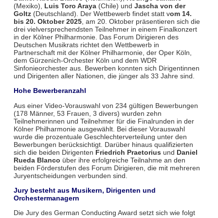
(Mexiko),
Luis Toro Araya
(Chile) und
Jascha von der
Goltz
(Deutschland). Der Wettbewerb findet statt v
om 14.
bis 20. Oktober 2025
, am 20. Oktober präsentieren sich die
drei vielversprechendsten Teilnehmer in einem Finalkonzert
in der Kölner Philharmonie. Das Forum Dirigieren des
Deutschen Musikrats richtet den Wettbewerb in
Partnerschaft mit der Kölner Philharmonie, der Oper Köln,
dem Gürzenich-Orchester Köln und dem WDR
Sinfonieorchester aus. Bewerben konnten sich Dirigentinnen
und Dirigenten aller Nationen, die jünger als 33 Jahre sind.
Hohe Bewerberanzahl
Aus einer Video-Vorauswahl von 234 gültigen Bewerbungen
(178 Männer, 53 Frauen, 3 divers) wurden zehn
Teilnehmerinnen und Teilnehmer für die Finalrunden in der
Kölner Philharmonie ausgewählt. Bei dieser Vorauswahl
wurde die prozentuale Geschlechterverteilung unter den
Bewerbungen berücksichtigt. Darüber hinaus qualifizierten
sich die beiden Dirigenten
Friedrich Praetorius
und
Daniel
Rueda Blanco
über ihre erfolgreiche Teilnahme an den
beiden Förderstufen des Forum Dirigieren, die mit mehreren
Juryentscheidungen verbunden sind.
Jury besteht aus Musikern, Dirigenten und
Orchestermanagern
Die Jury des German Conducting Award setzt sich wie folgt