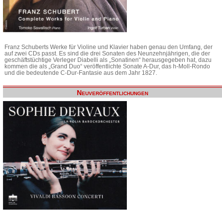
Franz Schuberts Werke für Violine und Klavier haben genau den Umfang, der
auf zwei CDs passt. Es sind die drei Sonaten des Neunzehnjährigen, die der
geschäftstüchtige Verleger Diabelli als „Sonatinen“ herausgegeben hat, dazu
kommen die als „Grand Duo“ veröffentlichte Sonate A-Dur, das h-Moll-Rondo
und die bedeutende C-Dur-Fantasie aus dem Jahr 1827.
Neuveröffentlichungen