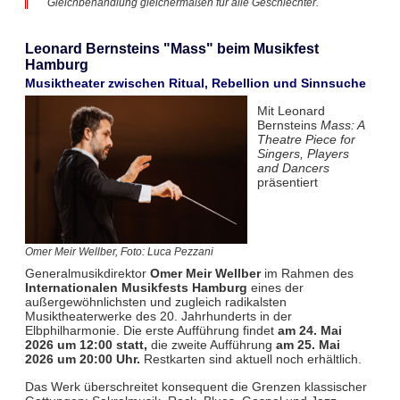
Gleichbehandlung gleichermaßen für alle Geschlechter.
Leonard Bernsteins "Mass" beim Musikfest
Hamburg
Musiktheater zwischen Ritual, Rebellion und Sinnsuche
Mit Leonard
Bernsteins
Mass: A
Theatre Piece for
Singers, Players
and Dancers
präsentiert
Omer Meir Wellber, Foto: Luca Pezzani
Generalmusikdirektor
Omer Meir Wellber
im Rahmen des
Internationalen Musikfests Hamburg
eines der
außergewöhnlichsten und zugleich radikalsten
Musiktheaterwerke des 20. Jahrhunderts in der
Elbphilharmonie. Die erste Aufführung findet
am 24. Mai
2026 um 12:00 statt,
die zweite Aufführung
am 25. Mai
2026 um 20:00 Uhr.
Restkarten sind aktuell noch erhältlich.
Das Werk überschreitet konsequent die Grenzen klassischer