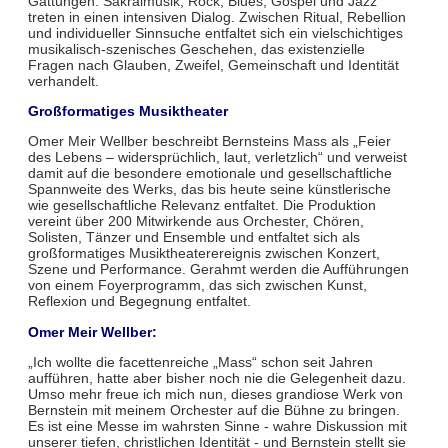
Gattungen: Sakralmusik, Rock, Blues, Gospel und Jazz
treten in einen intensiven Dialog. Zwischen Ritual, Rebellion
und individueller Sinnsuche entfaltet sich ein vielschichtiges
musikalisch-szenisches Geschehen, das existenzielle
Fragen nach Glauben, Zweifel, Gemeinschaft und Identität
verhandelt.
Großformatiges Musiktheater
Omer Meir Wellber beschreibt Bernsteins Mass als „Feier
des Lebens – widersprüchlich, laut, verletzlich“ und verweist
damit auf die besondere emotionale und gesellschaftliche
Spannweite des Werks, das bis heute seine künstlerische
wie gesellschaftliche Relevanz entfaltet. Die Produktion
vereint über 200 Mitwirkende aus Orchester, Chören,
Solisten, Tänzer und Ensemble und entfaltet sich als
großformatiges Musiktheaterereignis zwischen Konzert,
Szene und Performance. Gerahmt werden die Aufführungen
von einem Foyerprogramm, das sich zwischen Kunst,
Reflexion und Begegnung entfaltet.
Omer Meir Wellber:
„Ich wollte die facettenreiche „Mass“ schon seit Jahren
aufführen, hatte aber bisher noch nie die Gelegenheit dazu.
Umso mehr freue ich mich nun, dieses grandiose Werk von
Bernstein mit meinem Orchester auf die Bühne zu bringen.
Es ist eine Messe im wahrsten Sinne - wahre Diskussion mit
unserer tiefen, christlichen Identität - und Bernstein stellt sie