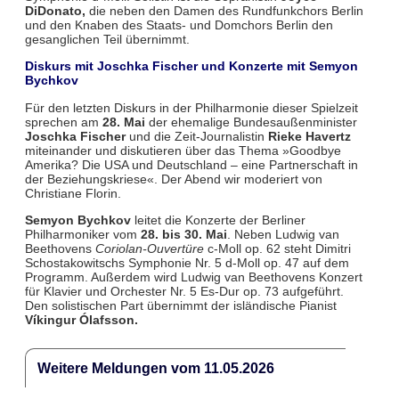
DiDonato,
die neben den Damen des Rundfunkchors Berlin
und den Knaben des Staats- und Domchors Berlin den
gesanglichen Teil übernimmt.
Diskurs mit Joschka Fischer und Konzerte mit Semyon
Bychkov
Für den letzten Diskurs in der Philharmonie dieser Spielzeit
sprechen am
28. Mai
der ehemalige Bundesaußenminister
Joschka Fischer
und die Zeit-Journalistin
Rieke Havertz
miteinander und diskutieren über das Thema »Goodbye
Amerika? Die USA und Deutschland – eine Partnerschaft in
der Beziehungskriese«. Der Abend wir moderiert von
Christiane Florin.
Semyon Bychkov
leitet die Konzerte der Berliner
Philharmoniker vom
28. bis 30. Mai
. Neben Ludwig van
Beethovens
Coriolan-Ouvertüre
c-Moll op. 62 steht Dimitri
Schostakowitschs Symphonie Nr. 5 d-Moll op. 47 auf dem
Programm. Außerdem wird Ludwig van Beethovens Konzert
für Klavier und Orchester Nr. 5 Es-Dur op. 73 aufgeführt.
Den solistischen Part übernimmt der isländische Pianist
Víkingur Ólafsson.
Weitere Meldungen vom 11.05.2026