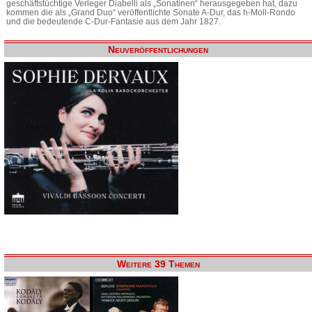
geschäftstüchtige Verleger Diabelli als „Sonatinen“ herausgegeben hat, dazu
kommen die als „Grand Duo“ veröffentlichte Sonate A-Dur, das h-Moll-Rondo
und die bedeutende C-Dur-Fantasie aus dem Jahr 1827.
Neuveröffentlichungen
Weitere 39 Themen