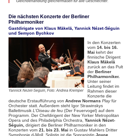
Gleichbehandlung gleichermaßen für alle Geschlechter.
Die nächsten Konzerte der Berliner
Philharmoniker
Gastdirigate von Klaus Mäkelä, Yannick Nézet-Séguin
und Semyon Bychkov
In den Konzerten
vom
14. bis 16.
Mai
kehrt der
finnische Dirigent
Klaus Mäkelä
zurück an das Pult
der
Berliner
Philharmoniker.
Unter seiner
Leitung findet im
Rahmen dieser
Yannick Nezet-Seguin, Foto: Andrea Kremper
Konzerte die
deutsche Erstaufführung von
Andrew Normans
Play
für
Orchester statt. Außerdem steht Igor Strawinskys
Ballettmusik
L’Oiseau de feu
(Der Feuervogel) auf dem
Programm. Der Chefdirigent der New Yorker Metropolitan
Opera und des Philadelphia Orchestra,
Yannick Nézet-
Séguin,
dirigiert die Berliner Philharmoniker in den
Konzerten vom
21. bis 23. Mai
in Gustav Mahlers Dritter
Symphonie d-Moll. Solistin ist die Sopranistin
Joyce