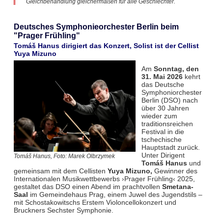
Gleichbehandlung gleichermaßen für alle Geschlechter.
Deutsches Symphonieorchester Berlin beim
"Prager Frühling"
Tomáš Hanus dirigiert das Konzert, Solist ist der Cellist
Yuya Mizuno
Am
Sonntag, den
31. Mai 2026
kehrt
das Deutsche
Symphoniorchester
Berlin (DSO) nach
über 30 Jahren
wieder zum
traditionsreichen
Festival in die
tschechische
Hauptstadt zurück.
Unter Dirigent
Tomáš Hanus, Foto: Marek Olbrzymek
Tomáš Hanus
und
gemeinsam mit dem Cellisten
Yuya Mizuno,
Gewinner des
Internationalen Musikwettbewerbs ›Prager Frühling‹ 2025,
gestaltet das DSO einen Abend im prachtvollen
Smetana-
Saal
im Gemeindehaus Prag, einem Juwel des Jugendstils –
mit Schostakowitschs Erstem Violoncellokonzert und
Bruckners Sechster Symphonie.