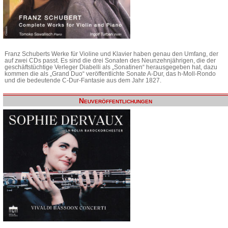
Franz Schuberts Werke für Violine und Klavier haben genau den Umfang, der
auf zwei CDs passt. Es sind die drei Sonaten des Neunzehnjährigen, die der
geschäftstüchtige Verleger Diabelli als „Sonatinen“ herausgegeben hat, dazu
kommen die als „Grand Duo“ veröffentlichte Sonate A-Dur, das h-Moll-Rondo
und die bedeutende C-Dur-Fantasie aus dem Jahr 1827.
Neuveröffentlichungen