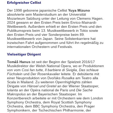
Erfolgreicher Cellist
Der 1998 geborene japanische Cellist
Yuya Mizuno
absolvierte sein Masterstudium an der Universität
Mozarteum Salzburg unter der Leitung von Clemens Hagen.
2024 gewann er den Ersten Preis beim Enrico-Mainardi-
Wettbewerb. Außerdem erhielt er den Ersten Preis und den
Publikumspreis beim 13. Musikwettbewerb in Tokio sowie
den Ersten Preis und vier Sonderpreise beim 89.
Musikwettbewerb von Japan. Seine Solistenkarriere hat
inzwischen Fahrt aufgenommen und führt ihn regelmäßig zu
internationalen Orchestern und Festivals.
Vielseitiger Dirigent
Tomáš Hanus
ist seit der Beginn der Spielzeit 2016/17
Musikdirektor der Welsh National Opera, wo er Produktionen
von vom
Cosi fan tutte, Il barbiere di Siviglia, Das schlaue
Füchslein
und
Der Rosenkavalier
leitete. Er debütierte mit
einer Neuproduktion von Dvořáks
Rusalka
am Teatro alla
Scala in Mailand. Zu weiteren Opernhighlights zählen
Dirigate von
Hänsel und Gretel
an der Wiener Staatsoper,
I
olanta
an der Opéra national de Paris und
Die Sache
Makropolus
an der Bayerischen Staatsoper. Im
Konzertbereich arbeitete er mit Orchestern wie dem London
Symphony Orchestra, dem Royal Scottish Symphony
Orchestra, dem BBC Symphony Orchestra, den Prager
Symphonikern, der Tschechischen Philharmonie, der