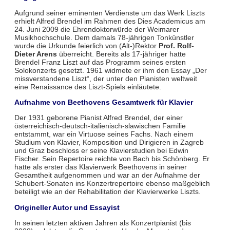
Aufgrund seiner eminenten Verdienste um das Werk Liszts
erhielt Alfred Brendel im Rahmen des Dies Academicus am
24. Juni 2009 die Ehrendoktorwürde der Weimarer
Musikhochschule. Dem damals 78-jährigen Tonkünstler
wurde die Urkunde feierlich von (Alt-)Rektor
Prof. Rolf-
Dieter Arens
überreicht. Bereits als 17-jähriger hatte
Brendel Franz Liszt auf das Programm seines ersten
Solokonzerts gesetzt. 1961 widmete er ihm den Essay „Der
missverstandene Liszt“, der unter den Pianisten weltweit
eine Renaissance des Liszt-Spiels einläutete.
Aufnahme von Beethovens Gesamtwerk für Klavier
Der 1931 geborene Pianist Alfred Brendel, der einer
österreichisch-deutsch-italienisch-slawischen Familie
entstammt, war ein Virtuose seines Fachs. Nach einem
Studium von Klavier, Komposition und Dirigieren in Zagreb
und Graz beschloss er seine Klavierstudien bei Edwin
Fischer. Sein Repertoire reichte von Bach bis Schönberg. Er
hatte als erster das Klavierwerk Beethovens in seiner
Gesamtheit aufgenommen und war an der Aufnahme der
Schubert-Sonaten ins Konzertrepertoire ebenso maßgeblich
beteiligt wie an der Rehabilitation der Klavierwerke Liszts.
Origineller Autor und Essayist
In seinen letzten aktiven Jahren als Konzertpianist (bis