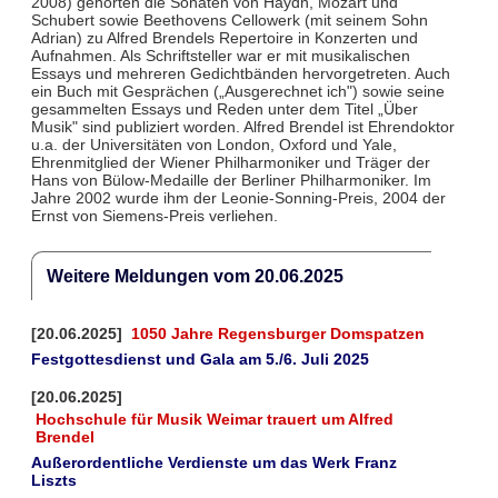
2008) gehörten die Sonaten von Haydn, Mozart und
Schubert sowie Beethovens Cellowerk (mit seinem Sohn
Adrian) zu Alfred Brendels Repertoire in Konzerten und
Aufnahmen. Als Schriftsteller war er mit musikalischen
Essays und mehreren Gedichtbänden hervorgetreten. Auch
ein Buch mit Gesprächen („Ausgerechnet ich") sowie seine
gesammelten Essays und Reden unter dem Titel „Über
Musik" sind publiziert worden. Alfred Brendel ist Ehrendoktor
u.a. der Universitäten von London, Oxford und Yale,
Ehrenmitglied der Wiener Philharmoniker und Träger der
Hans von Bülow-Medaille der Berliner Philharmoniker. Im
Jahre 2002 wurde ihm der Leonie-Sonning-Preis, 2004 der
Ernst von Siemens-Preis verliehen.
Weitere Meldungen vom 20.06.2025
[20.06.2025]
1050 Jahre Regensburger Domspatzen
Festgottesdienst und Gala am 5./6. Juli 2025
[20.06.2025]
Hochschule für Musik Weimar trauert um Alfred
Brendel
Außerordentliche Verdienste um das Werk Franz
Liszts