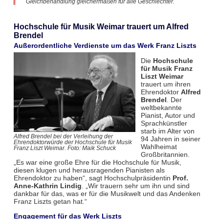
Gleichbehandlung gleichermaßen für alle Geschlechter.
Hochschule für Musik Weimar trauert um Alfred
Brendel
Außerordentliche Verdienste um das Werk Franz Liszts
Die
Hochschule
für Musik Franz
Liszt Weimar
trauert um ihren
Ehrendoktor
Alfred
Brendel
. Der
weltbekannte
Pianist, Autor und
Sprachkünstler
starb im Alter von
Alfred Brendel bei der Verleihung der
94 Jahren in seiner
Ehrendoktorwürde der Hochschule für Musik
Wahlheimat
Franz Liszt Weimar. Foto: Maik Schuck
Großbritannien.
„Es war eine große Ehre für die Hochschule für Musik,
diesen klugen und herausragenden Pianisten als
Ehrendoktor zu haben“, sagt Hochschulpräsidentin
Prof.
Anne-Kathrin Lindig
. „Wir trauern sehr um ihn und sind
dankbar für das, was er für die Musikwelt und das Andenken
Franz Liszts getan hat.“
Engagement für das Werk Liszts