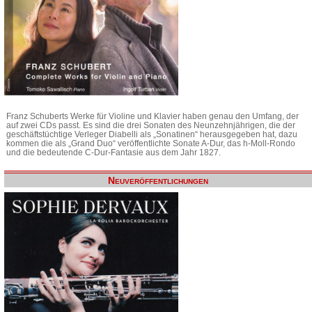
Franz Schuberts Werke für Violine und Klavier haben genau den Umfang, der
auf zwei CDs passt. Es sind die drei Sonaten des Neunzehnjährigen, die der
geschäftstüchtige Verleger Diabelli als „Sonatinen“ herausgegeben hat, dazu
kommen die als „Grand Duo“ veröffentlichte Sonate A-Dur, das h-Moll-Rondo
und die bedeutende C-Dur-Fantasie aus dem Jahr 1827.
Neuveröffentlichungen