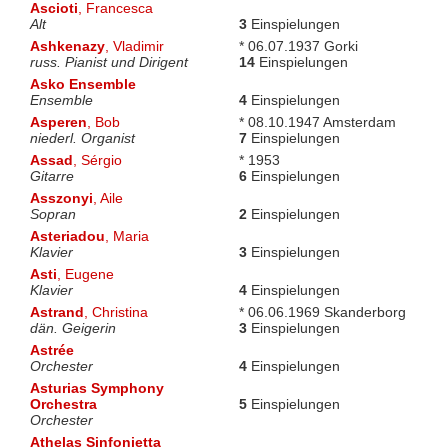
Ascioti
, Francesca
Alt
3
Einspielungen
Ashkenazy
, Vladimir
* 06.07.1937 Gorki
russ. Pianist und Dirigent
14
Einspielungen
Asko Ensemble
Ensemble
4
Einspielungen
Asperen
, Bob
* 08.10.1947 Amsterdam
niederl. Organist
7
Einspielungen
Assad
, Sérgio
* 1953
Gitarre
6
Einspielungen
Asszonyi
, Aile
Sopran
2
Einspielungen
Asteriadou
, Maria
Klavier
3
Einspielungen
Asti
, Eugene
Klavier
4
Einspielungen
Astrand
, Christina
* 06.06.1969 Skanderborg
dän. Geigerin
3
Einspielungen
Astrée
Orchester
4
Einspielungen
Asturias Symphony
Orchestra
5
Einspielungen
Orchester
Athelas Sinfonietta