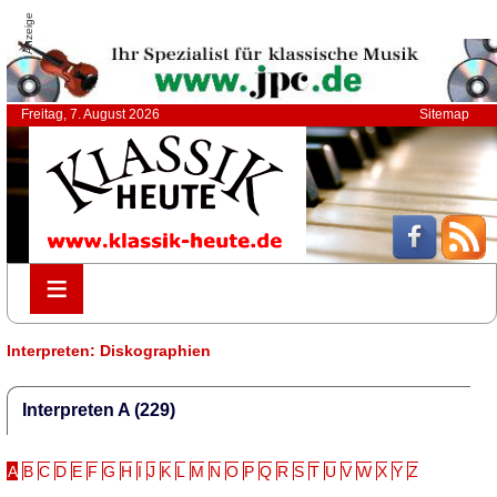
Anzeige
Freitag, 7. August 2026
Sitemap
≡
≡
Interpreten: Diskographien
Interpreten A (229)
A
B
C
D
E
F
G
H
I
J
K
L
M
N
O
P
Q
R
S
T
U
V
W
X
Y
Z