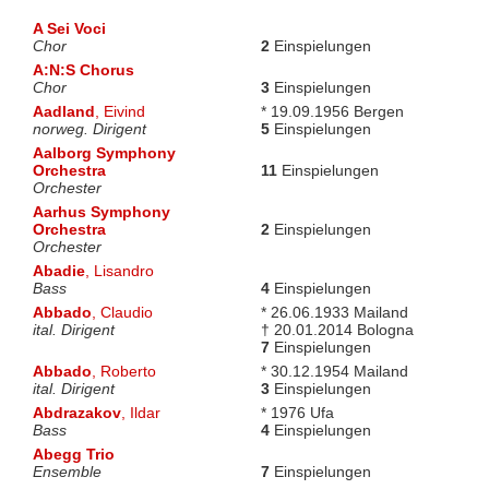
A Sei Voci
Chor
2
Einspielungen
A:N:S Chorus
Chor
3
Einspielungen
Aadland
, Eivind
* 19.09.1956 Bergen
norweg. Dirigent
5
Einspielungen
Aalborg Symphony
Orchestra
11
Einspielungen
Orchester
Aarhus Symphony
Orchestra
2
Einspielungen
Orchester
Abadie
, Lisandro
Bass
4
Einspielungen
Abbado
, Claudio
* 26.06.1933 Mailand
ital. Dirigent
† 20.01.2014 Bologna
7
Einspielungen
Abbado
, Roberto
* 30.12.1954 Mailand
ital. Dirigent
3
Einspielungen
Abdrazakov
, Ildar
* 1976 Ufa
Bass
4
Einspielungen
Abegg Trio
Ensemble
7
Einspielungen