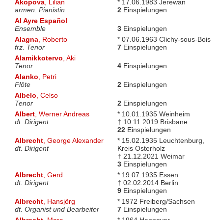
Akopova
, Lilian
* 17.06.1983 Jerewan
armen. Pianistin
2
Einspielungen
Al Ayre Español
Ensemble
3
Einspielungen
Alagna
, Roberto
* 07.06.1963 Clichy-sous-Bois
frz. Tenor
7
Einspielungen
Alamikkotervo
, Aki
Tenor
4
Einspielungen
Alanko
, Petri
Flöte
2
Einspielungen
Albelo
, Celso
Tenor
2
Einspielungen
Albert
, Werner Andreas
* 10.01.1935 Weinheim
dt. Dirigent
† 10.11.2019 Brisbane
22
Einspielungen
Albrecht
, George Alexander
* 15.02.1935 Leuchtenburg,
dt. Dirigent
Kreis Osterholz
† 21.12.2021 Weimar
3
Einspielungen
Albrecht
, Gerd
* 19.07.1935 Essen
dt. Dirigent
† 02.02.2014 Berlin
9
Einspielungen
Albrecht
, Hansjörg
* 1972 Freiberg/Sachsen
dt. Organist und Bearbeiter
7
Einspielungen
Albrecht
, Marc
* 1964 Hannover