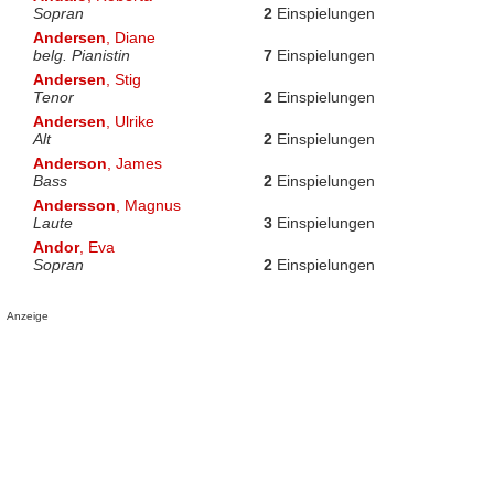
Sopran
2
Einspielungen
Andersen
, Diane
belg. Pianistin
7
Einspielungen
Andersen
, Stig
Tenor
2
Einspielungen
Andersen
, Ulrike
Alt
2
Einspielungen
Anderson
, James
Bass
2
Einspielungen
Andersson
, Magnus
Laute
3
Einspielungen
Andor
, Eva
Sopran
2
Einspielungen
Anzeige