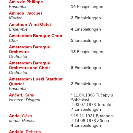
Amis de Philippe
Ensemble
14
Einspielungen
Ammon
, Jacques
Klavier
2
Einspielungen
Amphion Wind Octet
Ensemble
4
Einspielungen
Amsterdam Baroque Choir
Chor
5
Einspielungen
Amsterdam Baroque
Orchestra
13
Einspielungen
Orchester
Amsterdam Baroque
Orchestra and Choir
8
Einspielungen
Orchester
Amsterdam Loeki Stardust
Quartet
2
Einspielungen
Ensemble
Ančerl
, Karel
* 11.04.1908 Tučapy u
tschech. Dirigent
Soběslavi
† 03.07.1973 Toronto
7
Einspielungen
Anda
, Géza
* 19.11.1921 Budapest
ungar. Pianist
† 14.06.1976 Zürich
4
Einspielungen
Andalò
, Roberta