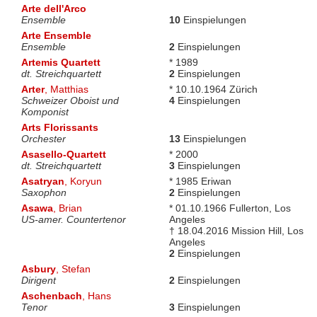
Arte dell'Arco
Ensemble
10
Einspielungen
Arte Ensemble
Ensemble
2
Einspielungen
Artemis Quartett
* 1989
dt. Streichquartett
2
Einspielungen
Arter
, Matthias
* 10.10.1964 Zürich
Schweizer Oboist und
4
Einspielungen
Komponist
Arts Florissants
Orchester
13
Einspielungen
Asasello-Quartett
* 2000
dt. Streichquartett
3
Einspielungen
Asatryan
, Koryun
* 1985 Eriwan
Saxophon
2
Einspielungen
Asawa
, Brian
* 01.10.1966 Fullerton, Los
US-amer. Countertenor
Angeles
† 18.04.2016 Mission Hill, Los
Angeles
2
Einspielungen
Asbury
, Stefan
Dirigent
2
Einspielungen
Aschenbach
, Hans
Tenor
3
Einspielungen