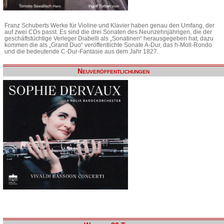
Franz Schuberts Werke für Violine und Klavier haben genau den Umfang, der
auf zwei CDs passt. Es sind die drei Sonaten des Neunzehnjährigen, die der
geschäftstüchtige Verleger Diabelli als „Sonatinen“ herausgegeben hat, dazu
kommen die als „Grand Duo“ veröffentlichte Sonate A-Dur, das h-Moll-Rondo
und die bedeutende C-Dur-Fantasie aus dem Jahr 1827.
Neuveröffentlichungen