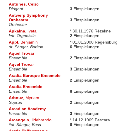
Antunes
, Celso
Dirigent
3
Einspielungen
Antwerp Symphony
Orchestra
3
Einspielungen
Orchester
Apkalna
, Iveta
* 30.11.1976 Rézekne
lett. Organistin
2
Einspielungen
Appl
, Benjamin
* 01.01.2000 Regensburg
dt. Sänger, Bariton
6
Einspielungen
Aquel Trovar
Ensemble
2
Einspielungen
Aqvel Trovar
Ensemble
3
Einspielungen
Aradia Baroque Ensemble
Ensemble
2
Einspielungen
Aradia Ensemble
Ensemble
8
Einspielungen
Arbouz
, Myriam
Sopran
2
Einspielungen
Arcadian Academy
Ensemble
3
Einspielungen
Arcangelo
, Ildebrando
* 14.12.1969 Pescara
ital. Sänger, Bass
6
Einspielungen