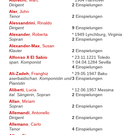
Dirigent
2
Einspielungen
Aler
, John
Tenor
2
Einspielungen
Alessandrini
, Rinaldo
Dirigent
9
Einspielungen
Alexander
, Roberta
* 1949 Lynchburg, Virginia
Sopran
2
Einspielungen
Alexander-Max
, Susan
Klavier
2
Einspielungen
Alfonso X El Sabio
* 23.11.1221 Toledo
span. Komponist
† 04.04.1284 Sevilla
4
Einspielungen
Ali-Zadeh
, Franghiz
* 29.05.1947 Baku
aserbaidschan. Komponistin und
3
Einspielungen
Pianistin
Aliberti
, Lucia
* 12.06.1957 Messina
ital. Sängerin, Sopran
2
Einspielungen
Allan
, Miriam
Sopran
2
Einspielungen
Allemandi
, Antonello
Dirigent
2
Einspielungen
Allemano
, Carlo
Tenor
4
Einspielungen