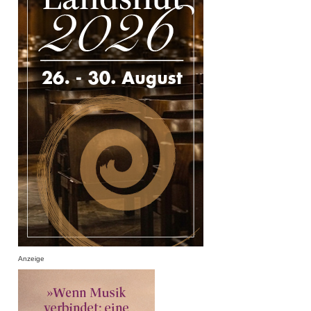
Anzeige