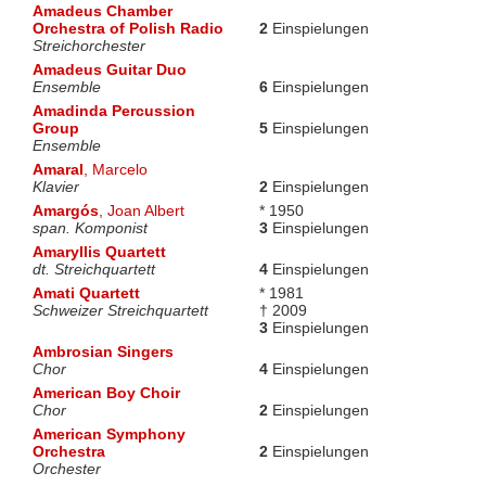
Amadeus Chamber
Orchestra of Polish Radio
2
Einspielungen
Streichorchester
Amadeus Guitar Duo
Ensemble
6
Einspielungen
Amadinda Percussion
Group
5
Einspielungen
Ensemble
Amaral
, Marcelo
Klavier
2
Einspielungen
Amargós
, Joan Albert
* 1950
span. Komponist
3
Einspielungen
Amaryllis Quartett
dt. Streichquartett
4
Einspielungen
Amati Quartett
* 1981
Schweizer Streichquartett
† 2009
3
Einspielungen
Ambrosian Singers
Chor
4
Einspielungen
American Boy Choir
Chor
2
Einspielungen
American Symphony
Orchestra
2
Einspielungen
Orchester