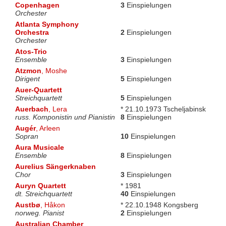
Copenhagen
3
Einspielungen
Orchester
Atlanta Symphony
Orchestra
2
Einspielungen
Orchester
Atos-Trio
Ensemble
3
Einspielungen
Atzmon
, Moshe
Dirigent
5
Einspielungen
Auer-Quartett
Streichquartett
5
Einspielungen
Auerbach
, Lera
* 21.10.1973 Tscheljabinsk
russ. Komponistin und Pianistin
8
Einspielungen
Augér
, Arleen
Sopran
10
Einspielungen
Aura Musicale
Ensemble
8
Einspielungen
Aurelius Sängerknaben
Chor
3
Einspielungen
Auryn Quartett
* 1981
dt. Streichquartett
40
Einspielungen
Austbø
, Håkon
* 22.10.1948 Kongsberg
norweg. Pianist
2
Einspielungen
Australian Chamber