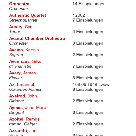
Orchestra
14
Einspielungen
Orchester
Authentic Quartet
* 2002
Streichquartett
7
Einspielungen
Auvity
, Cyril
Tenor
4
Einspielungen
Avanti! Chamber Orchestra
Orchester
3
Einspielungen
Avemo
, Kerstin
Sopran
2
Einspielungen
Avenhaus
, Silke
dt. Pianistin
7
Einspielungen
Avery
, James
Klavier
3
Einspielungen
Ax
, Emanuel
* 08.06.1949 Lwów
US-amer. Pianist
8
Einspielungen
Axelrod
, John
Dirigent
2
Einspielungen
Aymes
, Jean-Marc
Dirigent
3
Einspielungen
Azoitei
, Remus
rumän. Geiger
2
Einspielungen
Azzaretti
, Jael
Sopran
3
Einspielungen