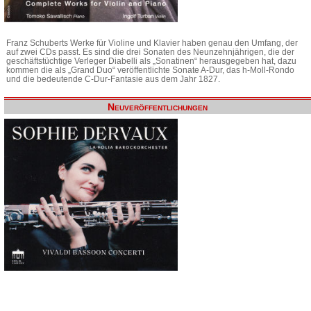
Franz Schuberts Werke für Violine und Klavier haben genau den Umfang, der
auf zwei CDs passt. Es sind die drei Sonaten des Neunzehnjährigen, die der
geschäftstüchtige Verleger Diabelli als „Sonatinen“ herausgegeben hat, dazu
kommen die als „Grand Duo“ veröffentlichte Sonate A-Dur, das h-Moll-Rondo
und die bedeutende C-Dur-Fantasie aus dem Jahr 1827.
Neuveröffentlichungen