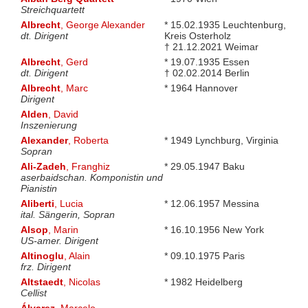
Streichquartett
Albrecht
, George Alexander
* 15.02.1935 Leuchtenburg,
dt. Dirigent
Kreis Osterholz
† 21.12.2021 Weimar
Albrecht
, Gerd
* 19.07.1935 Essen
dt. Dirigent
† 02.02.2014 Berlin
Albrecht
, Marc
* 1964 Hannover
Dirigent
Alden
, David
Inszenierung
Alexander
, Roberta
* 1949 Lynchburg, Virginia
Sopran
Ali-Zadeh
, Franghiz
* 29.05.1947 Baku
aserbaidschan. Komponistin und
Pianistin
Aliberti
, Lucia
* 12.06.1957 Messina
ital. Sängerin, Sopran
Alsop
, Marin
* 16.10.1956 New York
US-amer. Dirigent
Altinoglu
, Alain
* 09.10.1975 Paris
frz. Dirigent
Altstaedt
, Nicolas
* 1982 Heidelberg
Cellist
Álvarez
, Marcelo