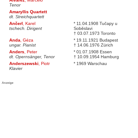
Tenor
Amaryllis Quartett
dt. Streichquartett
Ančerl
, Karel
* 11.04.1908 Tučapy u
tschech. Dirigent
Soběslavi
† 03.07.1973 Toronto
Anda
, Géza
* 19.11.1921 Budapest
ungar. Pianist
† 14.06.1976 Zürich
Anders
, Peter
* 01.07.1908 Essen
dt. Opernsänger, Tenor
† 10.09.1954 Hamburg
Anderszewski
, Piotr
* 1969 Warschau
Klavier
Anzeige