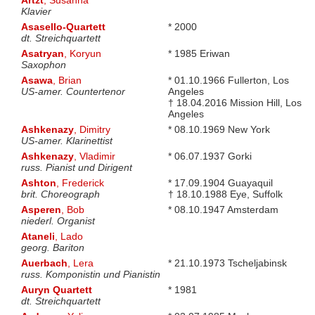
Artzt
, Susanna
Klavier
Asasello-Quartett
* 2000
dt. Streichquartett
Asatryan
, Koryun
* 1985 Eriwan
Saxophon
Asawa
, Brian
* 01.10.1966 Fullerton, Los
US-amer. Countertenor
Angeles
† 18.04.2016 Mission Hill, Los
Angeles
Ashkenazy
, Dimitry
* 08.10.1969 New York
US-amer. Klarinettist
Ashkenazy
, Vladimir
* 06.07.1937 Gorki
russ. Pianist und Dirigent
Ashton
, Frederick
* 17.09.1904 Guayaquil
brit. Choreograph
† 18.10.1988 Eye, Suffolk
Asperen
, Bob
* 08.10.1947 Amsterdam
niederl. Organist
Ataneli
, Lado
georg. Bariton
Auerbach
, Lera
* 21.10.1973 Tscheljabinsk
russ. Komponistin und Pianistin
Auryn Quartett
* 1981
dt. Streichquartett