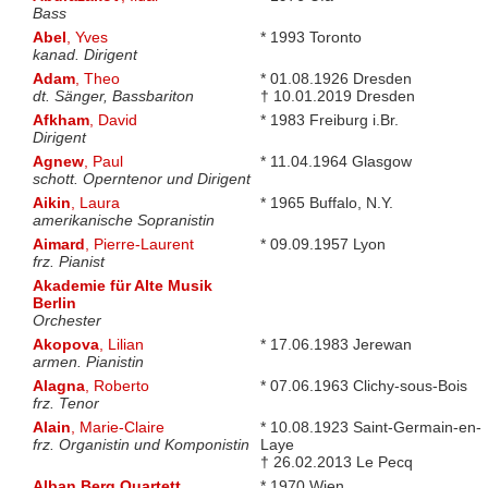
Bass
Abel
, Yves
* 1993 Toronto
kanad. Dirigent
Adam
, Theo
* 01.08.1926 Dresden
dt. Sänger, Bassbariton
† 10.01.2019 Dresden
Afkham
, David
* 1983 Freiburg i.Br.
Dirigent
Agnew
, Paul
* 11.04.1964 Glasgow
schott. Operntenor und Dirigent
Aikin
, Laura
* 1965 Buffalo, N.Y.
amerikanische Sopranistin
Aimard
, Pierre-Laurent
* 09.09.1957 Lyon
frz. Pianist
Akademie für Alte Musik
Berlin
Orchester
Akopova
, Lilian
* 17.06.1983 Jerewan
armen. Pianistin
Alagna
, Roberto
* 07.06.1963 Clichy-sous-Bois
frz. Tenor
Alain
, Marie-Claire
* 10.08.1923 Saint-Germain-en-
frz. Organistin und Komponistin
Laye
† 26.02.2013 Le Pecq
Alban Berg Quartett
* 1970 Wien