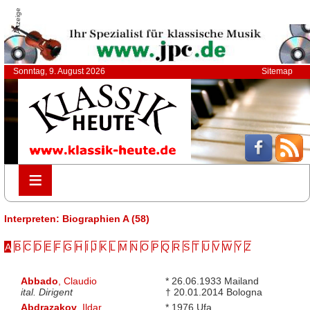
Anzeige
Sonntag, 9. August 2026
Sitemap
≡
≡
Interpreten: Biographien A (58)
A
B
C
D
E
F
G
H
I
J
K
L
M
N
O
P
Q
R
S
T
U
V
W
Y
Z
Abbado
, Claudio
* 26.06.1933 Mailand
ital. Dirigent
† 20.01.2014 Bologna
Abdrazakov
, Ildar
* 1976 Ufa