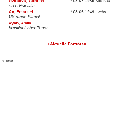
Avdeeva
, Yulianna
* 03.07.1985 Moskau
russ, Pianistin
Ax
, Emanuel
* 08.06.1949 Lwów
US-amer. Pianist
Ayan
, Atalla
brasilianischer Tenor
»Aktuelle Porträts«
Anzeige