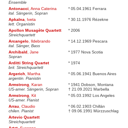
Ensemble
Antonacci
, Anna Caterina
* 05.04.1961 Ferrara
ital. Sängerin, Sopran
Apkalna
, Iveta
* 30.11.1976 Rézekne
lett. Organistin
Apollon Musagète Quartett
* 2006
Streichquartett
Arcangelo
, Ildebrando
* 14.12.1969 Pescara
ital. Sänger, Bass
Archibald
, Jane
* 1977 Nova Scotia
Sopran
Arditti String Quartet
* 1974
brit. Streichquartett
Argerich
, Martha
* 05.06.1941 Buenos Aires
argentin. Pianistin
Armstrong
, Karan
* 1941 Dobson, Montana
US-amer. Sängerin, Sopran
† 21.09.2021 Marbella
Armstrong
, Kit
* 05.03.1992 Los Angeles
US-amer. Pianist
Arrau
, Claudio
* 06.02.1903 Chillán
chilen. Pianist
† 09.06.1991 Mürzzuschlag
Artevio Quartett
Streichquartett