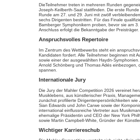
DieTeilnehmer treten in mehreren Runden gegenein
Joseph-Keilberth-Saal stattfinden. Die erste Runde f
Runde am 27. und 29. Juni mit zwölf verbleibenden
sechs Dirigenten bestritten. Für das Finale qualifizi
Bamberger Symphonikern proben, bevor sie am 3. J
Anschluss erfolgt die Bekanntgabe der Preisträger.
Anspruchsvolles Repertoire
Im Zentrum des Wettbewerbs steht ein anspruchsvoll
Kandidaten fordert. Alle Teilnehmer beginnen mit 
sowie einer der ausgewählten Haydn-Symphonien. 
Arnold Schönberg und Thomas Adés einbezogen, di
spannen.
Internationale Jury
Die Jury der Mahler Competition 2026 vereinet her
Musiklebens, aus künstlerischer Praxis, Manageme
zunächst profilierte Dirigentenpersönlichkeiten w
Sian Edwards und John Carwe sowie der Komponist
international einflussreiche Vertreter aus Musikm
ehemalige Präsidentin und CEO der New York Philh
sowie Martin Campbell-White, Gründer der Künstle
Wichtiger Karriereschub