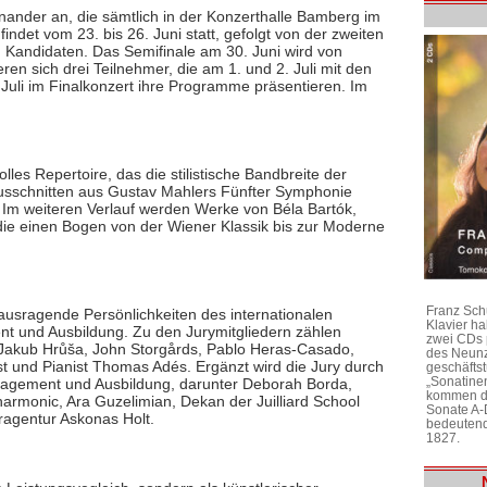
ander an, die sämtlich in der Konzerthalle Bamberg im
indet vom 23. bis 26. Juni statt, gefolgt von der zweiten
 Kandidaten. Das Semifinale am 30. Juni wird von
eren sich drei Teilnehmer, die am 1. und 2. Juli mit den
uli im Finalkonzert ihre Programme präsentieren. Im
es Repertoire, das die stilistische Bandbreite der
Ausschnitten aus Gustav Mahlers Fünfter Symphonie
Im weiteren Verlauf werden Werke von Béla Bartók,
e einen Bogen von der Wiener Klassik bis zur Moderne
Franz Sch
ausragende Persönlichkeiten des internationalen
Klavier h
nt und Ausbildung. Zu den Jurymitgliedern zählen
zwei CDs 
ie Jakub Hrůša, John Storgårds, Pablo Heras-Casado,
des Neunz
 und Pianist Thomas Adés. Ergänzt wird die Jury durch
geschäftst
„Sonatine
anagement und Ausbildung, darunter Deborah Borda,
kommen di
armonic, Ara Guzelimian, Dekan der Juilliard School
Sonate A-
ragentur Askonas Holt.
bedeutend
1827.