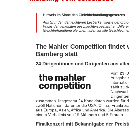
Hinweis im Sinne des Gleichbehandlungsgesetzes
Aus Gründen der leichteren Lesbarkeit sowie der ortho
Praxis der verkürzten geschlechterspezifischen Differe
Gleichbehandlung gleichermaßen für alle Geschlechter
The Mahler Competition findet v
Bamberg statt
24 Dirigentinnen und Dirigenten aus all
Vom
23. J
Ausgabe 
internati
zählt zu d
Nachwuchs
Dirigente
zusammen. Insgesamt 24 Kandidaten wurden für di
zwölf Nationen, darunter die USA, China, Frankreic
aus Europa, Asien, Afrika und Amerika. Die Altersstr
einem Verhältnis von 19 Männern und 5 Frauen.
Finalkonzert mit Bekanntgabe der Preist