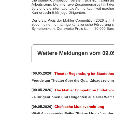
Die Mahler Competition versteht sich nicht allein a
Arbeitsraum. Die intensive Zusammenarbeit mit de
Jury und die internationale Aufmerksamkeit mach
Karriereschritt für juge Dirigenten.
Der erste Preis der Mahler Competition 2026 ist mi
zudem eine mehrjährige künstlerische Förderung 
Symphonikern. Der zweite Preis ist mit 20.000 Euro
Weitere Meldungen vom 09.0
[09.05.2026]
Theater Regensburg ist Staatsthe
Freude am Theater über die Qualitätsauszeich
[09.05.2026]
The Mahler Competition findet vom 
24 Dirigentinnen und Dirigenten aus aller Welt
[09.05.2026]
Chefsache Musikvermittlung
Vitali Alekseenoks Reihe "Fokus Musik" an de