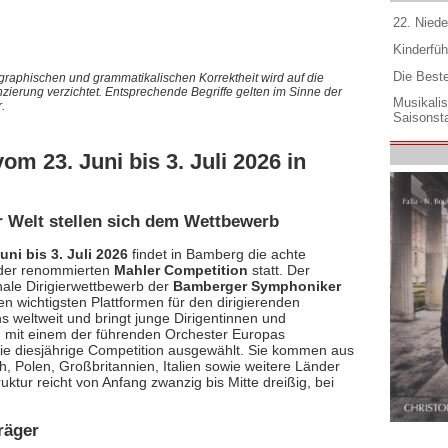
22. Niede
Kinderfüh
Die Best
graphischen und grammatikalischen Korrektheit wird auf die
nzierung verzichtet. Entsprechende Begriffe gelten im Sinne der
Musikali
.
Saisonsta
om 23. Juni bis 3. Juli 2026 in
er Welt stellen sich dem Wettbewerb
uni bis 3. Juli 2026
findet in Bamberg die achte
der renommierten
Mahler Competition
statt. Der
onale Dirigierwettbewerb der
Bamberger Symphoniker
en wichtigsten Plattformen für den dirigierenden
 weltweit und bringt junge Dirigentinnen und
n mit einem der führenden Orchester Europas
e diesjährige Competition ausgewählt. Sie kommen aus
h, Polen, Großbritannien, Italien sowie weitere Länder
uktur reicht von Anfang zwanzig bis Mitte dreißig, bei
räger