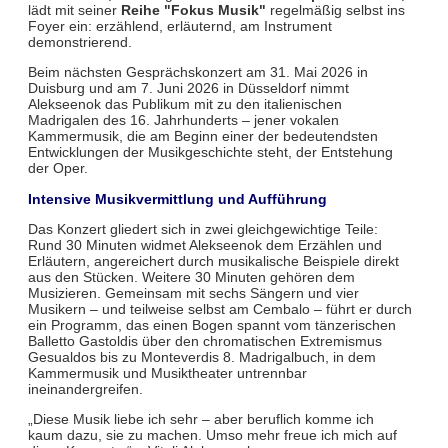
lädt mit seiner
Reihe "Fokus Musik"
regelmäßig selbst ins
Foyer ein: erzählend, erläuternd, am Instrument
demonstrierend.
Beim nächsten Gesprächskonzert am 31. Mai 2026 in
Duisburg und am 7. Juni 2026 in Düsseldorf nimmt
Alekseenok das Publikum mit zu den italienischen
Madrigalen des 16. Jahrhunderts – jener vokalen
Kammermusik, die am Beginn einer der bedeutendsten
Entwicklungen der Musikgeschichte steht, der Entstehung
der Oper.
Intensive Musikvermittlung und Aufführung
Das Konzert gliedert sich in zwei gleichgewichtige Teile:
Rund 30 Minuten widmet Alekseenok dem Erzählen und
Erläutern, angereichert durch musikalische Beispiele direkt
aus den Stücken. Weitere 30 Minuten gehören dem
Musizieren. Gemeinsam mit sechs Sängern und vier
Musikern – und teilweise selbst am Cembalo – führt er durch
ein Programm, das einen Bogen spannt vom tänzerischen
Balletto Gastoldis über den chromatischen Extremismus
Gesualdos bis zu Monteverdis 8. Madrigalbuch, in dem
Kammermusik und Musiktheater untrennbar
ineinandergreifen.
„Diese Musik liebe ich sehr – aber beruflich komme ich
kaum dazu, sie zu machen. Umso mehr freue ich mich auf