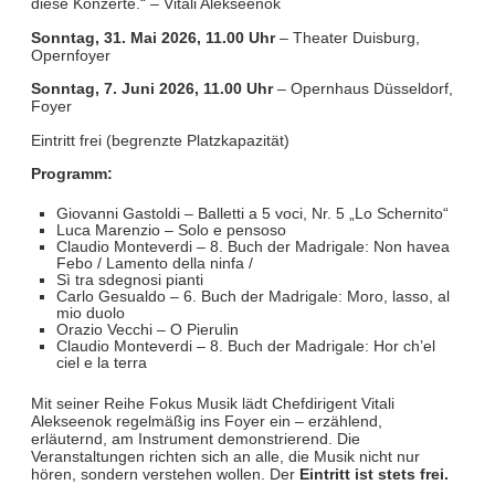
diese Konzerte.“ – Vitali Alekseenok
Sonntag, 31. Mai 2026, 11.00 Uhr
– Theater Duisburg,
Opernfoyer
Sonntag, 7. Juni 2026, 11.00 Uhr
– Opernhaus Düsseldorf,
Foyer
Eintritt frei (begrenzte Platzkapazität)
Programm:
Giovanni Gastoldi – Balletti a 5 voci, Nr. 5 „Lo Schernito“
Luca Marenzio – Solo e pensoso
Claudio Monteverdi – 8. Buch der Madrigale: Non havea
Febo / Lamento della ninfa /
Sì tra sdegnosi pianti
Carlo Gesualdo – 6. Buch der Madrigale: Moro, lasso, al
mio duolo
Orazio Vecchi – O Pierulin
Claudio Monteverdi – 8. Buch der Madrigale: Hor ch’el
ciel e la terra
Mit seiner Reihe Fokus Musik lädt Chefdirigent Vitali
Alekseenok regelmäßig ins Foyer ein – erzählend,
erläuternd, am Instrument demonstrierend. Die
Veranstaltungen richten sich an alle, die Musik nicht nur
hören, sondern verstehen wollen. Der
Eintritt ist stets frei.