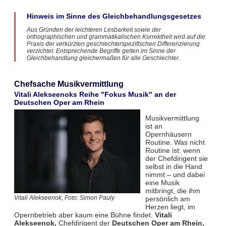
Hinweis im Sinne des Gleichbehandlungsgesetzes
Aus Gründen der leichteren Lesbarkeit sowie der
orthographischen und grammatikalischen Korrektheit wird auf die
Praxis der verkürzten geschlechterspezifischen Differenzierung
verzichtet. Entsprechende Begriffe gelten im Sinne der
Gleichbehandlung gleichermaßen für alle Geschlechter.
Chefsache Musikvermittlung
Vitali Alekseenoks Reihe "Fokus Musik" an der
Deutschen Oper am Rhein
Musikvermittlung
ist an
Opernhäusern
Routine. Was nicht
Routine ist: wenn
der Chefdirigent sie
selbst in die Hand
nimmt – und dabei
eine Musik
mitbringt, die ihm
persönlich am
Vitali Alekseenok, Foto: Simon Pauly
Herzen liegt, im
Opernbetrieb aber kaum eine Bühne findet.
Vitali
Alekseenok,
Chefdirigent der
Deutschen Oper am Rhein,