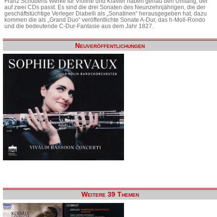
Franz Schuberts Werke für Violine und Klavier haben genau den Umfang, der
auf zwei CDs passt. Es sind die drei Sonaten des Neunzehnjährigen, die der
geschäftstüchtige Verleger Diabelli als „Sonatinen“ herausgegeben hat, dazu
kommen die als „Grand Duo“ veröffentlichte Sonate A-Dur, das h-Moll-Rondo
und die bedeutende C-Dur-Fantasie aus dem Jahr 1827.
Neuveröffentlichungen
Weitere 39 Themen