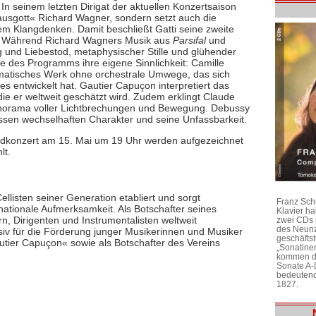
In seinem letzten Dirigat der aktuellen Konzertsaison
usgott« Richard Wagner, sondern setzt auch die
em Klangdenken. Damit beschließt Gatti seine zweite
en. Während Richard Wagners Musik aus
Parsifal
und
ng und Liebestod, metaphysischer Stille und glühender
ke des Programms ihre eigene Sinnlichkeit: Camille
dramatisches Werk ohne orchestrale Umwege, das sich
es entwickelt hat. Gautier Capuçon interpretiert das
r die er weltweit geschätzt wird. Zudem erklingt Claude
anorama voller Lichtbrechungen und Bewegung. Debussy
essen wechselhaften Charakter und seine Unfassbarkeit.
ndkonzert am 15. Mai um 19 Uhr werden aufgezeichnet
lt.
llisten seiner Generation etabliert und sorgt
Franz Sch
ationale Aufmerksamkeit. Als Botschafter seines
Klavier h
n, Dirigenten und Instrumentalisten weltweit
zwei CDs 
des Neunz
siv für die Förderung junger Musikerinnen und Musiker
geschäftst
utier Capuçon« sowie als Botschafter des Vereins
„Sonatine
kommen di
Sonate A-
bedeutend
1827.