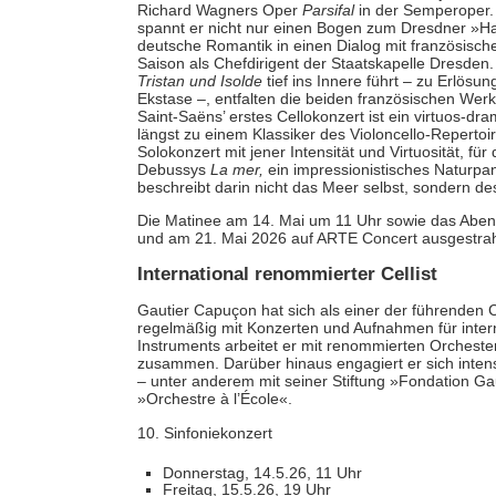
Richard Wagners Oper
Parsifal
in der Semperoper. 
spannt er nicht nur einen Bogen zum Dresdner »Ha
deutsche Romantik in einen Dialog mit französisch
Saison als Chefdirigent der Staatskapelle Dresd
Tristan und Isolde
tief ins Innere führt – zu Erlösu
Ekstase –, entfalten die beiden französischen Wer
Saint-Saëns’ erstes Cellokonzert ist ein virtuos-
längst zu einem Klassiker des Violoncello-Repertoir
Solokonzert mit jener Intensität und Virtuosität, fü
Debussys
La mer,
ein impressionistisches Naturp
beschreibt darin nicht das Meer selbst, sondern d
Die Matinee am 14. Mai um 11 Uhr sowie das Abe
und am 21. Mai 2026 auf ARTE Concert ausgestrah
International renommierter Cellist
Gautier Capuçon hat sich als einer der führenden Ce
regelmäßig mit Konzerten und Aufnahmen für intern
Instruments arbeitet er mit renommierten Orchester
zusammen. Darüber hinaus engagiert er sich inten
– unter anderem mit seiner Stiftung »Fondation Ga
»Orchestre à l’École«.
10. Sinfoniekonzert
Donnerstag, 14.5.26, 11 Uhr
Freitag, 15.5.26, 19 Uhr