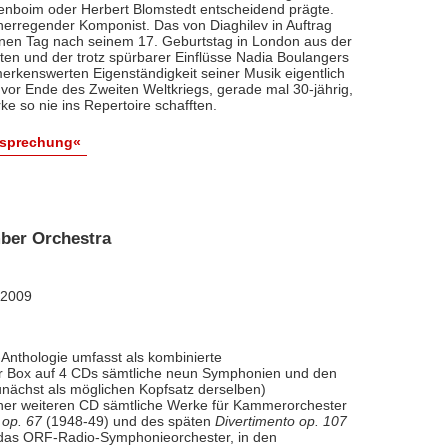
renboim oder Herbert Blomstedt entscheidend prägte.
nerregender Komponist. Das von Diaghilev in Auftrag
inen Tag nach seinem 17. Geburtstag in London aus der
äten und der trotz spürbarer Einflüsse Nadia Boulangers
erkenswerten Eigenständigkeit seiner Musik eigentlich
vor Ende des Zweiten Weltkriegs, gerade mal 30-jährig,
e so nie ins Repertoire schafften.
esprechung«
ber Orchestra
 2009
Anthologie umfasst als kombinierte
ner Box auf 4 CDs sämtliche neun Symphonien und den
nächst als möglichen Kopfsatz derselben)
iner weiteren CD sämtliche Werke für Kammerorchester
 op. 67
(1948-49) und des späten
Divertimento op. 107
l das ORF-Radio-Symphonieorchester, in den