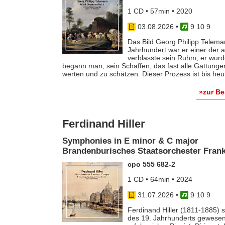
1 CD • 57min • 2020
03.08.2026
•
9 10 9
Das Bild Georg Philipp Telema
Jahrhundert war er einer der
verblasste sein Ruhm, er wurde
begann man, sein Schaffen, das fast alle Gattunge
werten und zu schätzen. Dieser Prozess ist bis he
»zur B
Ferdinand Hiller
Symphonies in E minor & C major
Brandenburisches Staatsorchester Frankf
cpo 555 682-2
1 CD • 64min • 2024
31.07.2026
•
9 10 9
Ferdinand Hiller (1811-1885) s
des 19. Jahrhunderts gewesen 