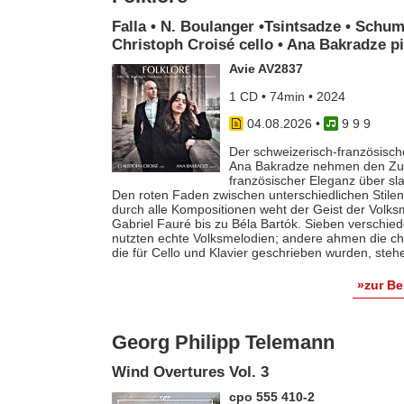
Falla • N. Boulanger •Tsintsadze • Schum
Christoph Croisé cello • Ana Bakradze p
Avie AV2837
1 CD • 74min • 2024
04.08.2026
•
9 9 9
Der schweizerisch-französische
Ana Bakradze nehmen den Zuhö
französischer Eleganz über s
Den roten Faden zwischen unterschiedlichen Stilen 
durch alle Kompositionen weht der Geist der Volk
Gabriel Fauré bis zu Béla Bartók. Sieben verschie
nutzten echte Volksmelodien; andere ahmen die ch
die für Cello und Klavier geschrieben wurden, steh
»zur B
Georg Philipp Telemann
Wind Overtures Vol. 3
cpo 555 410-2