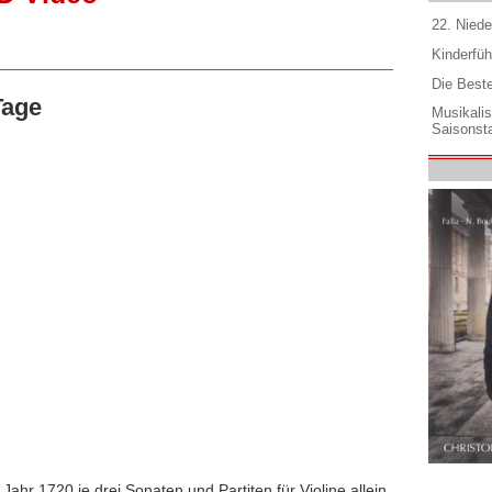
22. Niede
Kinderfüh
Die Best
Tage
Musikali
Saisonsta
ahr 1720 je drei Sonaten und Partiten für Violine allein