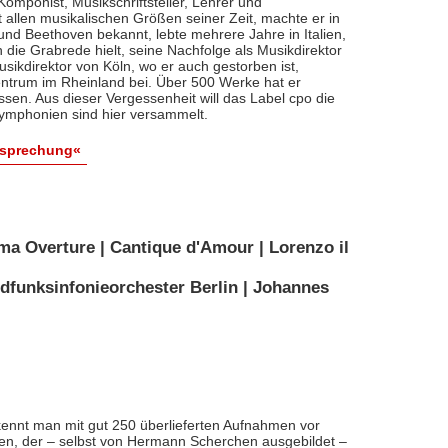
, Komponist, Musikschriftsteller, Lehrer und
t allen musikalischen Größen seiner Zeit, machte er in
 und Beethoven bekannt, lebte mehrere Jahre in Italien,
die Grabrede hielt, seine Nachfolge als Musikdirektor
usikdirektor von Köln, wo er auch gestorben ist,
entrum im Rheinland bei. Über 500 Werke hat er
sen. Aus dieser Vergessenheit will das Label cpo die
ymphonien sind hier versammelt.
esprechung«
ma Overture | Cantique d'Amour | Lorenzo il
dfunksinfonieorchester Berlin | Johannes
ennt man mit gut 250 überlieferten Aufnahmen vor
nten, der – selbst von Hermann Scherchen ausgebildet –