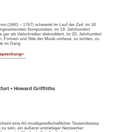
nns (1681 – 1767) schwankt im Lauf der Zeit: im 18.
 angesehensten Komponisten, im 19. Jahrhundert
 gar als Vielschreiber diskreditiert, im 20. Jahrhundert
n, Formen und Stile der Musik umfasst, zu sichten, zu
ute im Gang.
esprechung«
urt • Howard Grifftiths
cheint eine Art musikgesellschaftlicher Tausendsassa
zu sein, ein äußerst umtriebiger Netzwerker: