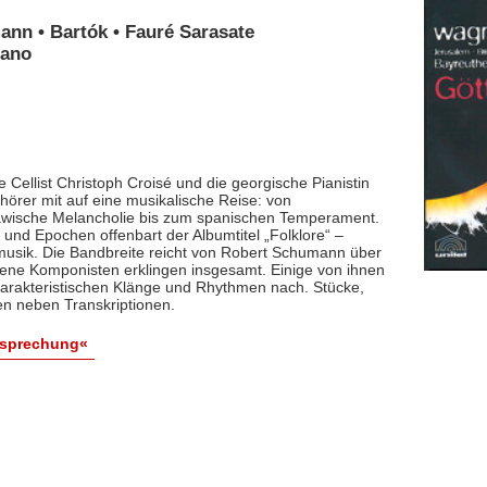
ann • Bartók • Fauré Sarasate
iano
 Cellist Christoph Croisé und die georgische Pianistin
rer mit auf eine musikalische Reise: von
lawische Melancholie bis zum spanischen Temperament.
und Epochen offenbart der Albumtitel „Folklore“ –
smusik. Die Bandbreite reicht von Robert Schumann über
dene Komponisten erklingen insgesamt. Einige von ihnen
arakteristischen Klänge und Rhythmen nach. Stücke,
en neben Transkriptionen.
esprechung«