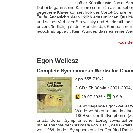
später Künstler wie Daniel Ba
Dabei begann seine Karriere sehr früh als aufsehe
gegebene Klavierkonzert hob der Cortot-Schüler e
Taufe. Angesichts der wirklich erstaunlichen Qualit
und seiner Vorbilder Strawinsky und Hindemith bem
unverständlich, gab der Maestro das Komponieren 
jedoch abrupt auf. Kein Wunder, dass es seine Werk
»zur B
Egon Wellesz
Complete Symphonies • Works for Cham
cpo 555 739-2
5 CD • 5h 30min • 2001-2004,
29.07.2026
•
9 9 9
Die vorliegende Egon-Wellesz-
Wiederveröffentlichung in ei
1969 vor der 8. Symphonie (zu
entstandenen ‚Symphonischen Epilog‘ sowie auf e
mit Ausnahme der
Pastorale
von 1935, des
Oktetts
von 1969. In den Symphonien leitet Gottfried Rab