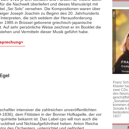
ür die Nachwelt überliefert und dieses Manuskript mit
itel „Sei Solo“ versehen. Die Kompositionen waren über
 Geiger Joseph Joachim zu Beginn des 20. Jahrhunderts
 Interpreten, die sich seitdem der Herausforderung
 der 1985 in Brüssel geborene griechisch-japanische
bt. Auf sehr persönliche Weise zeichnet er im Booklet die
stehen und Vermitteln dieser Musik geführt habe.
esprechung«
Egel
Franz Sch
Klavier h
zwei CDs 
des Neunz
geschäftst
„Sonatine
kommen di
Sonate A-
chaftler intensiver die zahlreichen unveröffentlichten
bedeutend
1836), dem Flötisten in der Bonner Hofkapelle, der vor
1827.
rquintette bekannt ist. Das Label cpo will nun auch die
ktheit und Nichtaufgeführtheit heben. Anton Reicha
r des Orchesters, unterrichtet und gefördert,