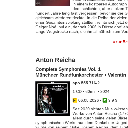
in einem kostbaren Autograph f
dem schlichten, aber stolzen T
hundert Jahre lang fast vergessen, bevor sie der
gleichsam wiederentdeckte. In die Reihe der vielen
einer Gesamteinspielung stellten, reihte sich jetzt
Geiger Noé Inui ein, der seit 2006 in Düsseldorf le
lange Wegstrecke nach, die ihn allmählich zum Ver
»zur B
Anton Reicha
Complete Symphonies Vol. 1
Münchner Rundfunkorchester • Valentin 
cpo 555 716-2
1 CD • 60min • 2024
06.08.2026
•
9 9 9
Seit 2020 sichten Musikwissens
Werke von Anton Reicha (1770-
allem durch seine vielen Bläse
symphonischen Werke aus dem Dunkel der Ungedruc
wurde von seinem Onkel Jospeh Reicha, dem Direkto