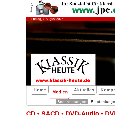
Anzeige
Freitag, 7. August 2026
Home
Aktuelles
Kompo
Medien
Besprechungen
Empfehlung
CD • SACD • DVD-Audio • DV