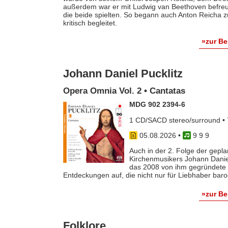
außerdem war er mit Ludwig van Beethoven befreun
die beide spielten. So begann auch Anton Reicha
kritisch begleitet.
»zur B
Johann Daniel Pucklitz
Opera Omnia Vol. 2 • Cantatas
MDG 902 2394-6
1 CD/SACD stereo/surround • 
05.08.2026
•
9 9 9
Auch in der 2. Folge der gep
Kirchenmusikers Johann Danie
das 2008 von ihm gegründete 
Entdeckungen auf, die nicht nur für Liebhaber baro
»zur B
Folklore