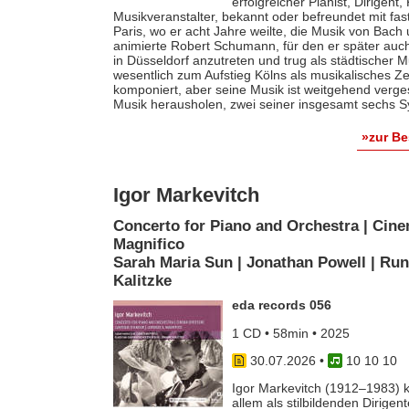
erfolgreicher Pianist, Dirigent
Musikveranstalter, bekannt oder befreundet mit fas
Paris, wo er acht Jahre weilte, die Musik von Bach
animierte Robert Schumann, für den er später auch 
in Düsseldorf anzutreten und trug als städtischer M
wesentlich zum Aufstieg Kölns als musikalisches Z
komponiert, aber seine Musik ist weitgehend verges
Musik herausholen, zwei seiner insgesamt sechs S
»zur B
Igor Markevitch
Concerto for Piano and Orchestra | Cine
Magnifico
Sarah Maria Sun | Jonathan Powell | Run
Kalitzke
eda records 056
1 CD • 58min • 2025
30.07.2026
•
10 10 10
Igor Markevitch (1912–1983) k
allem als stilbildenden Dirige