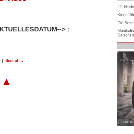
22. Niede
Kinderfüh
Die Best
AKTUELLESDATUM--> :
Musikali
Saisonsta
|
Best of ...
▲