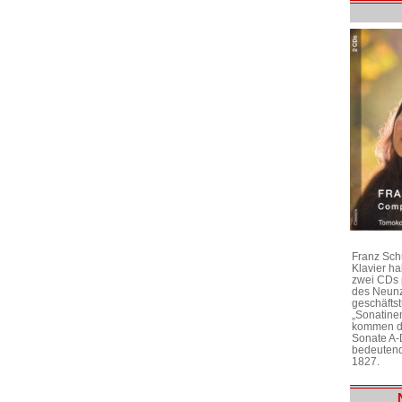
Franz Sch
Klavier h
zwei CDs 
des Neunz
geschäftst
„Sonatine
kommen di
Sonate A-
bedeutend
1827.