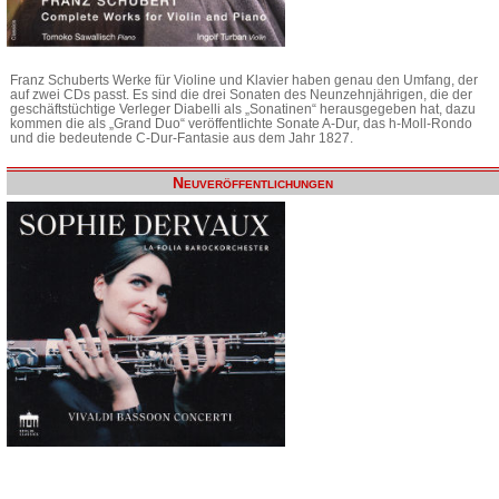
Franz Schuberts Werke für Violine und Klavier haben genau den Umfang, der
auf zwei CDs passt. Es sind die drei Sonaten des Neunzehnjährigen, die der
geschäftstüchtige Verleger Diabelli als „Sonatinen“ herausgegeben hat, dazu
kommen die als „Grand Duo“ veröffentlichte Sonate A-Dur, das h-Moll-Rondo
und die bedeutende C-Dur-Fantasie aus dem Jahr 1827.
Neuveröffentlichungen