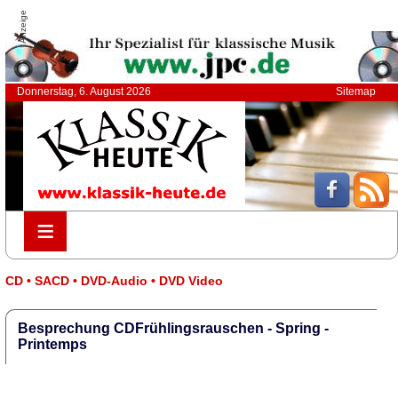
Anzeige
Donnerstag, 6. August 2026
Sitemap
≡
≡
CD • SACD • DVD-Audio • DVD Video
Besprechung CDFrühlingsrauschen - Spring -
Printemps