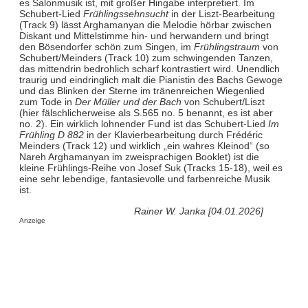
es Salonmusik ist, mit großer Hingabe interpretiert. Im
Schubert-Lied
Frühlingssehnsucht
in der Liszt-Bearbeitung
(Track 9) lässt Arghamanyan die Melodie hörbar zwischen
Diskant und Mittelstimme hin- und herwandern und bringt
den Bösendorfer schön zum Singen, im
Frühlingstraum
von
Schubert/Meinders (Track 10) zum schwingenden Tanzen,
das mittendrin bedrohlich scharf kontrastiert wird. Unendlich
traurig und eindringlich malt die Pianistin des Bachs Gewoge
und das Blinken der Sterne im tränenreichen Wiegenlied
zum Tode in
Der Müller und der Bach
von Schubert/Liszt
(hier fälschlicherweise als S.565 no. 5 benannt, es ist aber
no. 2). Ein wirklich lohnender Fund ist das Schubert-Lied
Im
Frühling D 882
in der Klavierbearbeitung durch Frédéric
Meinders (Track 12) und wirklich „ein wahres Kleinod“ (so
Nareh Arghamanyan im zweisprachigen Booklet) ist die
kleine Frühlings-Reihe von Josef Suk (Tracks 15-18), weil es
eine sehr lebendige, fantasievolle und farbenreiche Musik
ist.
Rainer W. Janka [04.01.2026]
Anzeige