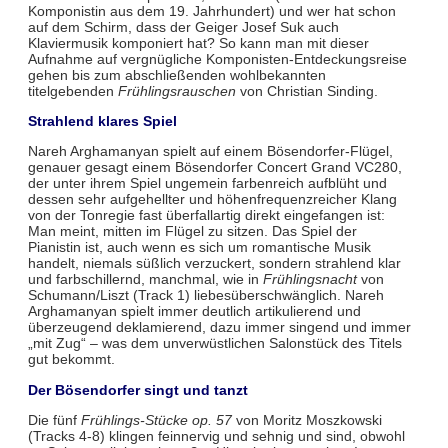
Komponistin aus dem 19. Jahrhundert) und wer hat schon
auf dem Schirm, dass der Geiger Josef Suk auch
Klaviermusik komponiert hat? So kann man mit dieser
Aufnahme auf vergnügliche Komponisten-Entdeckungsreise
gehen bis zum abschließenden wohlbekannten
titelgebenden
Frühlingsrauschen
von Christian Sinding.
Strahlend klares Spiel
Nareh Arghamanyan spielt auf einem Bösendorfer-Flügel,
genauer gesagt einem Bösendorfer Concert Grand VC280,
der unter ihrem Spiel ungemein farbenreich aufblüht und
dessen sehr aufgehellter und höhenfrequenzreicher Klang
von der Tonregie fast überfallartig direkt eingefangen ist:
Man meint, mitten im Flügel zu sitzen. Das Spiel der
Pianistin ist, auch wenn es sich um romantische Musik
handelt, niemals süßlich verzuckert, sondern strahlend klar
und farbschillernd, manchmal, wie in
Frühlingsnacht
von
Schumann/Liszt (Track 1) liebesüberschwänglich. Nareh
Arghamanyan spielt immer deutlich artikulierend und
überzeugend deklamierend, dazu immer singend und immer
„mit Zug“ – was dem unverwüstlichen Salonstück des Titels
gut bekommt.
Der Bösendorfer singt und tanzt
Die fünf
Frühlings-Stücke op. 57
von Moritz Moszkowski
(Tracks 4-8) klingen feinnervig und sehnig und sind, obwohl