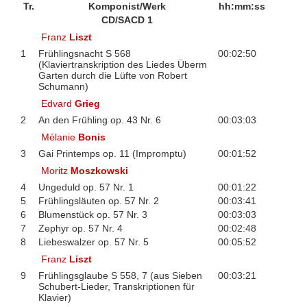
Tr.
Komponist/Werk
hh:mm:ss
CD/SACD 1
Franz
Liszt
1
Frühlingsnacht S 568
00:02:50
(Klaviertranskription des Liedes Überm
Garten durch die Lüfte von Robert
Schumann)
Edvard
Grieg
2
An den Frühling op. 43 Nr. 6
00:03:03
Mélanie
Bonis
3
Gai Printemps op. 11 (Impromptu)
00:01:52
Moritz
Moszkowski
4
Ungeduld op. 57 Nr. 1
00:01:22
5
Frühlingsläuten op. 57 Nr. 2
00:03:41
6
Blumenstück op. 57 Nr. 3
00:03:03
7
Zephyr op. 57 Nr. 4
00:02:48
8
Liebeswalzer op. 57 Nr. 5
00:05:52
Franz
Liszt
9
Frühlingsglaube S 558, 7 (aus Sieben
00:03:21
Schubert-Lieder, Transkriptionen für
Klavier)