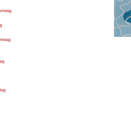
urtstag
g
rtstag
tag
tag