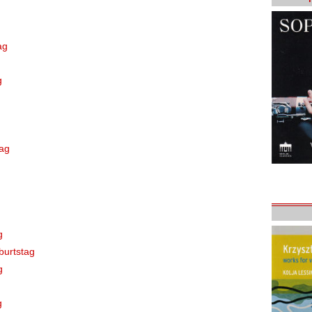
ag
g
tag
g
burtstag
g
g