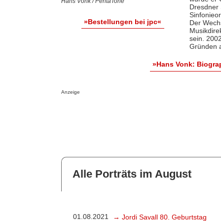
Hans Vonk / PentaTone
Dresdner 
Sinfonieor
»Bestellungen bei jpc«
Der Wechs
Musikdirek
sein. 200
Gründen a
»Hans Vonk: Biogra
Anzeige
Alle Porträts im August
01.08.2021
→ Jordi Savall 80. Geburtstag