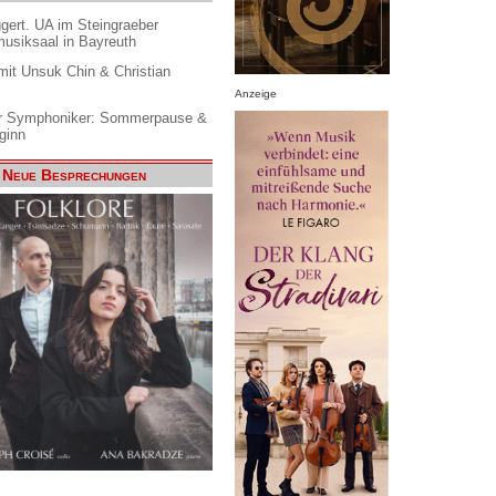
gert. UA im Steingraeber
siksaal in Bayreuth
it Unsuk Chin & Christian
Anzeige
 Symphoniker: Sommerpause &
ginn
Neue Besprechungen