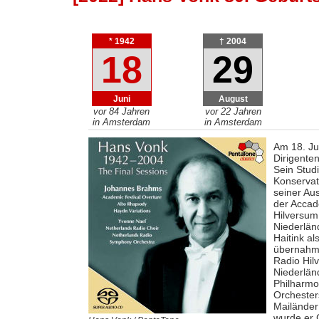
* 1942
† 2004
18
29
Juni
August
vor 84 Jahren
vor 22 Jahren
in Amsterdam
in Amsterdam
Am 18. Ju
Dirigente
Sein Stud
Konservat
seiner Au
der Accad
Hilversum.
Niederländ
Haitink a
übernahm 
Radio Hilv
Niederlän
Philharmo
Orchester
Mailänder
wurde er 