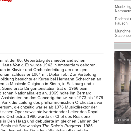
Moritz Eg
Kammermu
Podcast m
Fausch
Münchner
Saisonbe
ni ist der 80. Geburtstag des niederländischen
n
Hans Vonk
. Er wurde 1942 in Amsterdam geboren.
ium in Klavier und Orchesterleitung am dortigen
orium schloss er 1964 mit Diplom ab. Zur Vertiefung
sbildung besuchte er Kurse bei Hermann Scherchen an
emia Musicale Chigiana in Siena, in Salzburg und in
 Seine erste Dirigentenstation trat er 1966 beim
ischen Nationalballett an. 1969 holte ihn Bernard
ls Assistenten an das Concertgebouw. Von 1973 bis 1979
Vonk die Leitung des philharmonischen Orchesters von
ersum, gleichzeitig war er ab 1976 Musikdirektor der
dischen Oper sowie stellvertretender Leiter des Royal
nic Orchestra. 1980 wurde er Chef des Residenz-
s in Den Haag und debütierte im gleichen Jahr an der
 Scala mit Strawinskys
The Rake's Progress
. 1985
Chefdirigent der Dresdner Staatskapelle und der