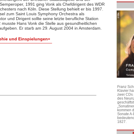
Semperoper, 1991 ging Vonk als Chefdirigent des WDR
chesters nach Köln. Diese Stellung behielt er bis 1997.
el zum Saint Louis Symphony Orchestra als
tor und Dirigent sollte seine letzte berufliche Station
2 musste Hans Vonk die Stelle aus gesundheitlichen
ufgeben. Er starb am 29. August 2004 in Amsterdam.
phie und Einspielungen«
Franz Sch
Klavier h
zwei CDs 
des Neunz
geschäftst
„Sonatine
kommen di
Sonate A-
bedeutend
1827.