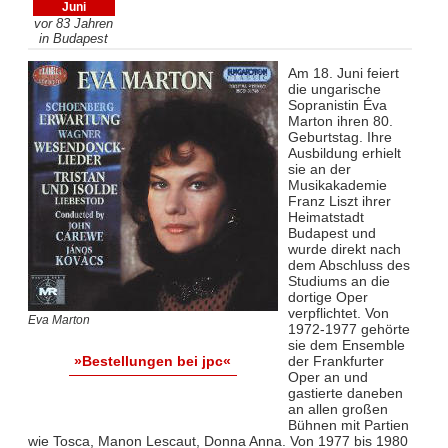
Juni
vor 83 Jahren
in Budapest
Am 18. Juni feiert
die ungarische
Sopranistin Éva
Marton ihren 80.
Geburtstag. Ihre
Ausbildung erhielt
sie an der
Musikakademie
Franz Liszt ihrer
Heimatstadt
Budapest und
wurde direkt nach
dem Abschluss des
Studiums an die
dortige Oper
verpflichtet. Von
Eva Marton
1972-1977 gehörte
sie dem Ensemble
der Frankfurter
»Bestellungen bei jpc«
Oper an und
gastierte daneben
an allen großen
Bühnen mit Partien
wie Tosca, Manon Lescaut, Donna Anna. Von 1977 bis 1980