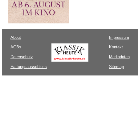
About
Impressum
AGBs
Kontakt
Datenschutz
Mediadaten
Haftungsausschluss
Sitemap