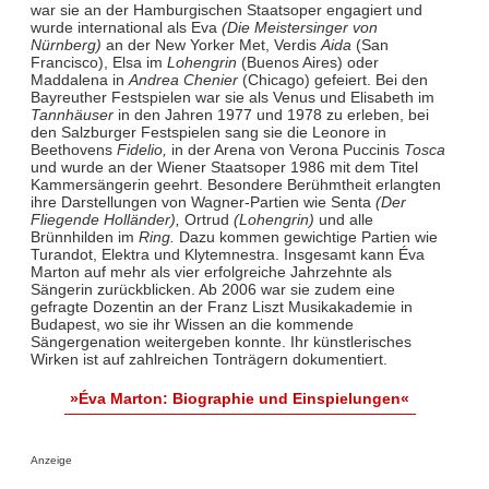
war sie an der Hamburgischen Staatsoper engagiert und
wurde international als Eva
(Die Meistersinger von
Nürnberg)
an der New Yorker Met, Verdis
Aida
(San
Francisco), Elsa im
Lohengrin
(Buenos Aires) oder
Maddalena in
Andrea Chenier
(Chicago) gefeiert. Bei den
Bayreuther Festspielen war sie als Venus und Elisabeth im
Tannhäuser
in den Jahren 1977 und 1978 zu erleben, bei
den Salzburger Festspielen sang sie die Leonore in
Beethovens
Fidelio,
in der Arena von Verona Puccinis
Tosca
und wurde an der Wiener Staatsoper 1986 mit dem Titel
Kammersängerin geehrt. Besondere Berühmtheit erlangten
ihre Darstellungen von Wagner-Partien wie Senta
(Der
Fliegende Holländer),
Ortrud
(Lohengrin)
und alle
Brünnhilden im
Ring.
Dazu kommen gewichtige Partien wie
Turandot, Elektra und Klytemnestra. Insgesamt kann Éva
Marton auf mehr als vier erfolgreiche Jahrzehnte als
Sängerin zurückblicken. Ab 2006 war sie zudem eine
gefragte Dozentin an der Franz Liszt Musikakademie in
Budapest, wo sie ihr Wissen an die kommende
Sängergenation weitergeben konnte. Ihr künstlerisches
Wirken ist auf zahlreichen Tonträgern dokumentiert.
»Éva Marton: Biographie und Einspielungen«
Anzeige