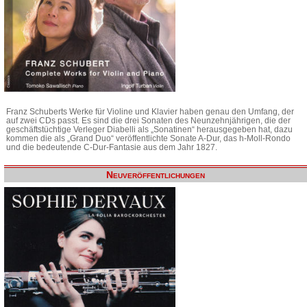
Franz Schuberts Werke für Violine und Klavier haben genau den Umfang, der
auf zwei CDs passt. Es sind die drei Sonaten des Neunzehnjährigen, die der
geschäftstüchtige Verleger Diabelli als „Sonatinen“ herausgegeben hat, dazu
kommen die als „Grand Duo“ veröffentlichte Sonate A-Dur, das h-Moll-Rondo
und die bedeutende C-Dur-Fantasie aus dem Jahr 1827.
Neuveröffentlichungen