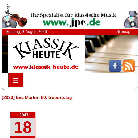
Anzeige
Sonntag, 9. August 2026
Sitemap
≡
≡
[2023] Éva Marton 80. Geburtstag
* 1943
18